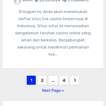
admin
22/05/2024
0
Comments
Di bagian ini, Anda akan menemukan
daftar situs live casino terpercaya di
Indonesia. Situs-situs ini menawarkan
pengalaman taruhan casino online yang
aman dan berkelas. Bergabunglah
sekarang untuk menikmati permainan
live…
Posts
1
2
…
4
pagination
Next Page »