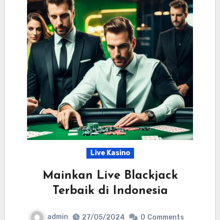
Live Kasino
Mainkan Live Blackjack
Terbaik di Indonesia
admin
27/05/2024
0
Comments