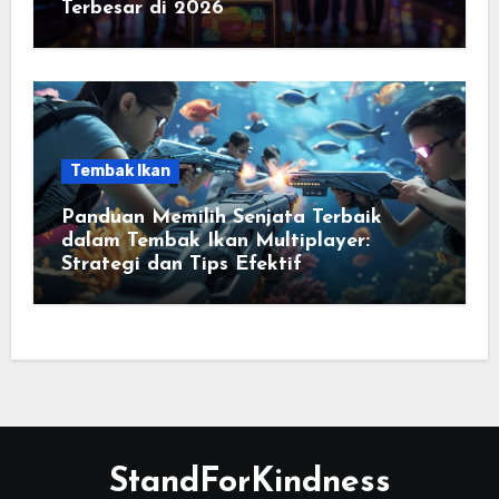
Terbesar di 2026
Tembak Ikan
Panduan Memilih Senjata Terbaik
dalam Tembak Ikan Multiplayer:
Strategi dan Tips Efektif
StandForKindness