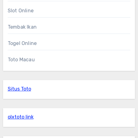
Slot Online
Tembak Ikan
Togel Online
Toto Macau
Situs Toto
olxtoto link