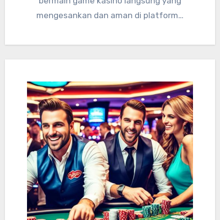
bermain game kasino langsung yang
mengesankan dan aman di platform…