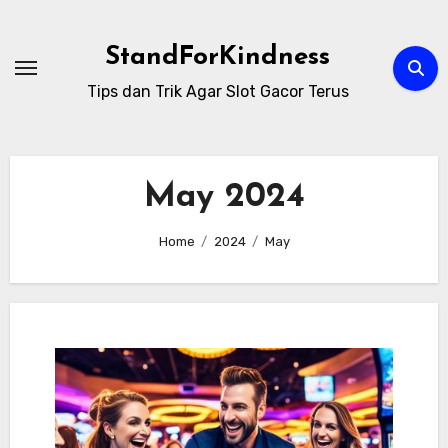
Skip
to
StandForKindness
content
Tips dan Trik Agar Slot Gacor Terus
May 2024
Home
2024
May