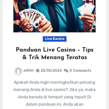
Live Kasino
Panduan Live Casino – Tips
& Trik Menang Teratas
admin
25/05/2024
0
Comments
Apakah Anda ingin meningkatkan peluang
menang Anda di live casino? Jika ya, maka
Anda berada di tempat yang tepat! Di
dalam panduan ini, Anda akan