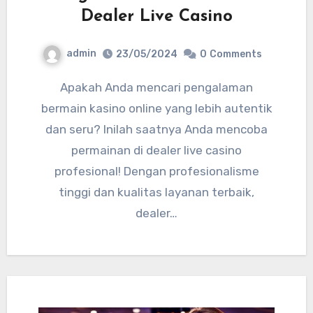
Dealer Live Casino
admin
23/05/2024
0
Comments
Apakah Anda mencari pengalaman
bermain kasino online yang lebih autentik
dan seru? Inilah saatnya Anda mencoba
permainan di dealer live casino
profesional! Dengan profesionalisme
tinggi dan kualitas layanan terbaik,
dealer…