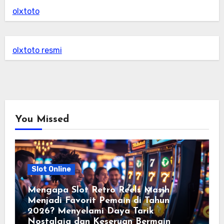
olxtoto
olxtoto resmi
You Missed
Slot Online
Mengapa Slot Retro Reels Masih
Menjadi Favorit Pemain di Tahun
2026? Menyelami Daya Tarik
Nostalgia dan Keseruan Bermain