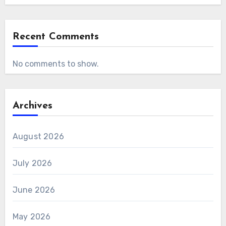
Recent Comments
No comments to show.
Archives
August 2026
July 2026
June 2026
May 2026