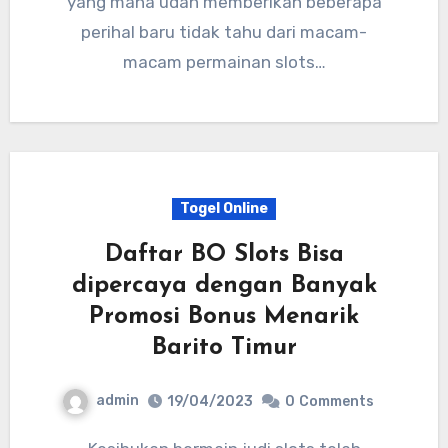
yang mana udah memberikan beberapa
perihal baru tidak tahu dari macam-
macam permainan slots…
Togel Online
Daftar BO Slots Bisa
dipercaya dengan Banyak
Promosi Bonus Menarik
Barito Timur
admin
19/04/2023
0
Comments