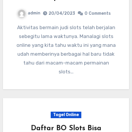
admin
20/04/2023
0
Comments
Aktivitas bermain judi slots telah berjalan
sebegitu lama waktunya. Manalagi slots
online yang kita tahu waktu ini yang mana
udah memberinya berbagai hal baru tidak
tahu dari macam-macam permainan
slots…
Togel Online
Daftar BO Slots Bisa