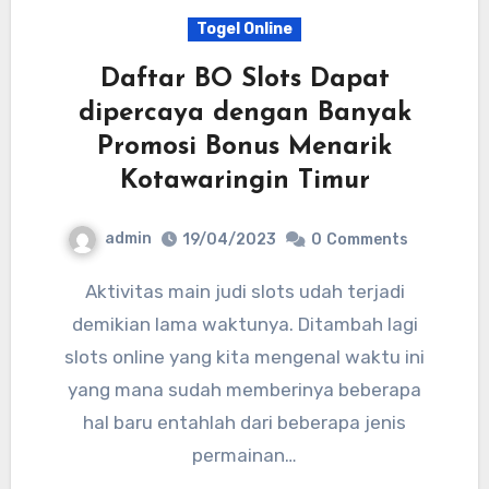
Togel Online
Daftar BO Slots Dapat
dipercaya dengan Banyak
Promosi Bonus Menarik
Kotawaringin Timur
admin
19/04/2023
0
Comments
Aktivitas main judi slots udah terjadi
demikian lama waktunya. Ditambah lagi
slots online yang kita mengenal waktu ini
yang mana sudah memberinya beberapa
hal baru entahlah dari beberapa jenis
permainan…