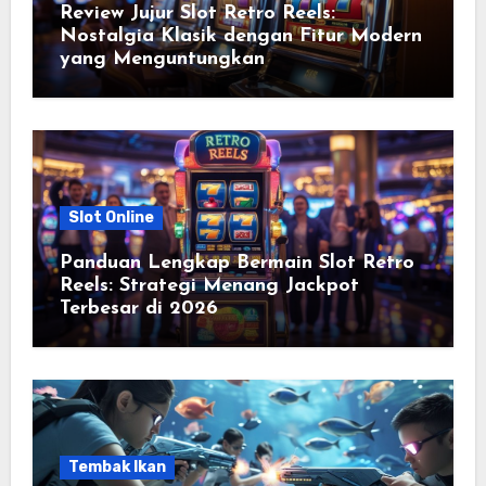
Review Jujur Slot Retro Reels:
Nostalgia Klasik dengan Fitur Modern
yang Menguntungkan
Slot Online
Panduan Lengkap Bermain Slot Retro
Reels: Strategi Menang Jackpot
Terbesar di 2026
Tembak Ikan