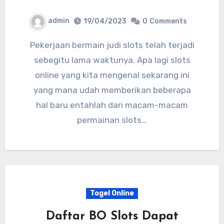
admin
19/04/2023
0
Comments
Pekerjaan bermain judi slots telah terjadi
sebegitu lama waktunya. Apa lagi slots
online yang kita mengenal sekarang ini
yang mana udah memberikan beberapa
hal baru entahlah dari macam-macam
permainan slots…
Togel Online
Daftar BO Slots Dapat