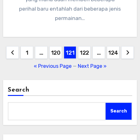
perihal baru entahlah dari beberapa jenis
permainan…
Posts
1
…
120
121
122
…
124
pagination
« Previous Page
—
Next Page »
Search
Search