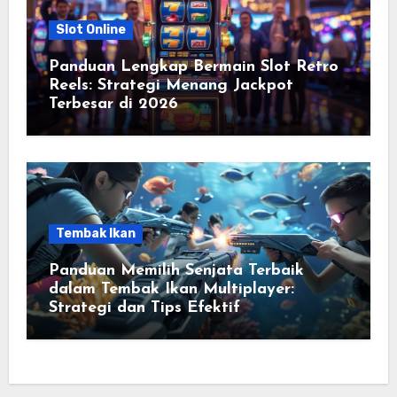
Slot Online
Panduan Lengkap Bermain Slot Retro
Reels: Strategi Menang Jackpot
Terbesar di 2026
Tembak Ikan
Panduan Memilih Senjata Terbaik
dalam Tembak Ikan Multiplayer:
Strategi dan Tips Efektif