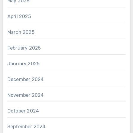
May 2025
April 2025
March 2025
February 2025
January 2025
December 2024
November 2024
October 2024
September 2024