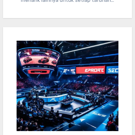
menarik lainnya untuk setiap taruhan…