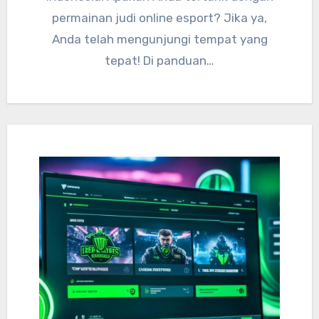
permainan judi online esport? Jika ya,
Anda telah mengunjungi tempat yang
tepat! Di panduan…