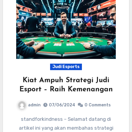
Judi Esports
Kiat Ampuh Strategi Judi
Esport – Raih Kemenangan
admin
07/06/2024
0
Comments
standforkindness – Selamat datang di
artikel ini yang akan membahas strategi