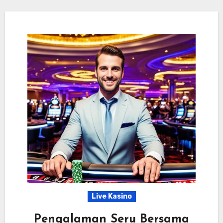
Live Kasino
Pengalaman Seru Bersama