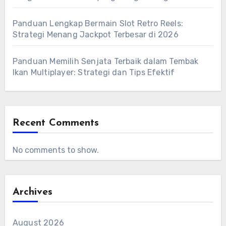
Panduan Lengkap Bermain Slot Retro Reels:
Strategi Menang Jackpot Terbesar di 2026
Panduan Memilih Senjata Terbaik dalam Tembak
Ikan Multiplayer: Strategi dan Tips Efektif
Recent Comments
No comments to show.
Archives
August 2026