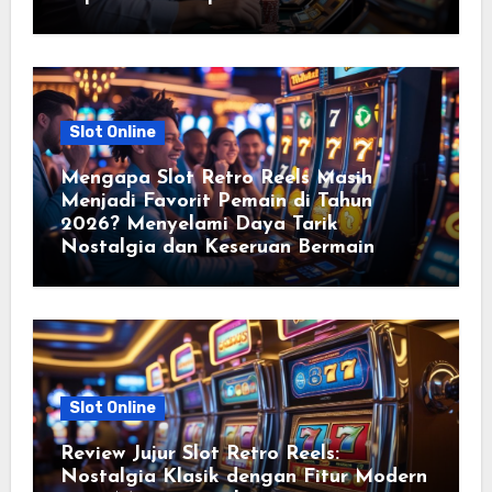
Slot Online
Mengapa Slot Retro Reels Masih
Menjadi Favorit Pemain di Tahun
2026? Menyelami Daya Tarik
Nostalgia dan Keseruan Bermain
Slot Online
Review Jujur Slot Retro Reels:
Nostalgia Klasik dengan Fitur Modern