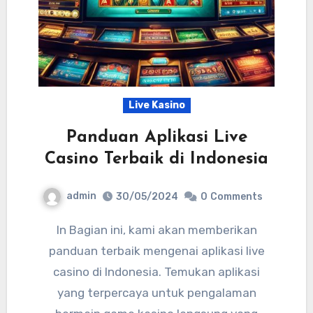
Live Kasino
Panduan Aplikasi Live
Casino Terbaik di Indonesia
admin
30/05/2024
0
Comments
In Bagian ini, kami akan memberikan
panduan terbaik mengenai aplikasi live
casino di Indonesia. Temukan aplikasi
yang terpercaya untuk pengalaman