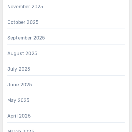
November 2025
October 2025
September 2025
August 2025
July 2025
June 2025
May 2025
April 2025
March 2025