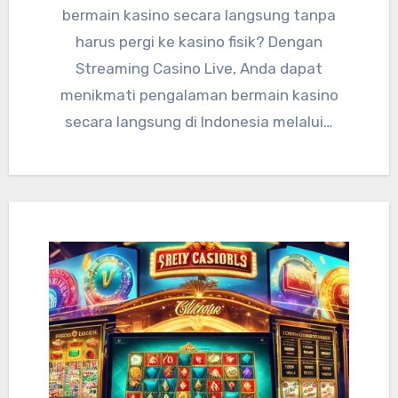
bermain kasino secara langsung tanpa
harus pergi ke kasino fisik? Dengan
Streaming Casino Live, Anda dapat
menikmati pengalaman bermain kasino
secara langsung di Indonesia melalui…