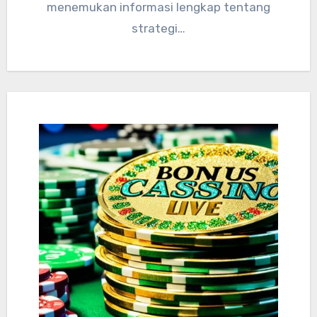
menemukan informasi lengkap tentang
strategi…