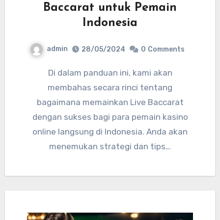
Baccarat untuk Pemain
Indonesia
admin
28/05/2024
0
Comments
Di dalam panduan ini, kami akan
membahas secara rinci tentang
bagaimana memainkan Live Baccarat
dengan sukses bagi para pemain kasino
online langsung di Indonesia. Anda akan
menemukan strategi dan tips…