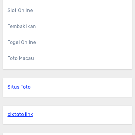
Slot Online
Tembak Ikan
Togel Online
Toto Macau
Situs Toto
olxtoto link