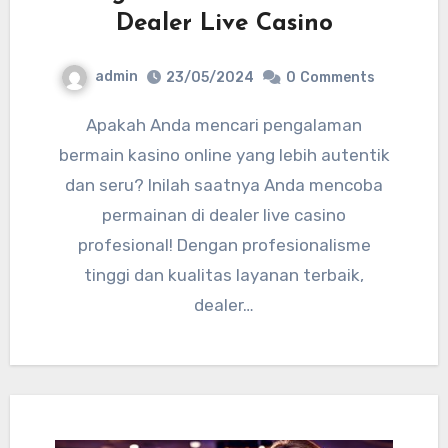
Dealer Live Casino
admin
23/05/2024
0
Comments
Apakah Anda mencari pengalaman
bermain kasino online yang lebih autentik
dan seru? Inilah saatnya Anda mencoba
permainan di dealer live casino
profesional! Dengan profesionalisme
tinggi dan kualitas layanan terbaik,
dealer…