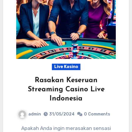
Live Kasino
Rasakan Keseruan
Streaming Casino Live
Indonesia
admin
31/05/2024
0
Comments
Apakah Anda ingin merasakan sensasi