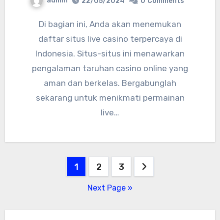
admin
22/05/2024
0
Comments
Di bagian ini, Anda akan menemukan
daftar situs live casino terpercaya di
Indonesia. Situs-situs ini menawarkan
pengalaman taruhan casino online yang
aman dan berkelas. Bergabunglah
sekarang untuk menikmati permainan
live…
Posts
1
2
3
pagination
Next Page »