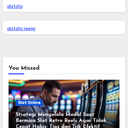
olxtoto
olxtoto resmi
You Missed
Slot Online
Strategi Mengelola Modal Saat
Bermain Slot Retro Reels Agar Tidak
Cepat Habis: Tips dan Trik Efektif