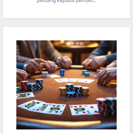
peluang kepada pemain…