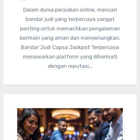
Dalam dunia perjudian online, mencari
bandar judi yang terpercaya sangat
penting untuk memastikan pengalaman
bermain yang aman dan menyenangkan.
Bandar Judi Capsa Jackpot Terpercaya
menawarkan platform yang dihormati
dengan reputasi…