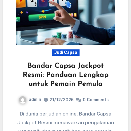
Judi Capsa
Bandar Capsa Jackpot
Resmi: Panduan Lengkap
untuk Pemain Pemula
admin
21/12/2025
0
Comments
Di dunia perjudian online, Bandar Capsa
Jackpot Resmi menawarkan pengalaman