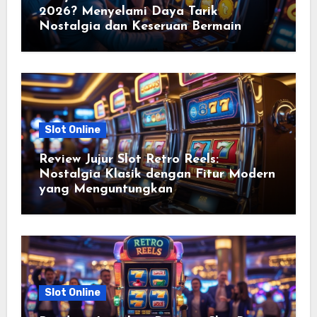
2026? Menyelami Daya Tarik
Nostalgia dan Keseruan Bermain
Slot Online
Review Jujur Slot Retro Reels:
Nostalgia Klasik dengan Fitur Modern
yang Menguntungkan
Slot Online