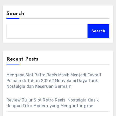
Search
Search
Recent Posts
Mengapa Slot Retro Reels Masih Menjadi Favorit
Pemain di Tahun 2026? Menyelami Daya Tarik
Nostalgia dan Keseruan Bermain
Review Jujur Slot Retro Reels: Nostalgia Klasik
dengan Fitur Modern yang Menguntungkan