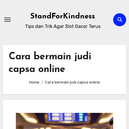
Skip
to
StandForKindness
content
Tips dan Trik Agar Slot Gacor Terus
Cara bermain judi
capsa online
Home
Cara bermain judi capsa online