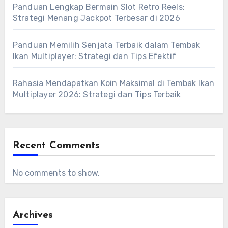
Panduan Lengkap Bermain Slot Retro Reels:
Strategi Menang Jackpot Terbesar di 2026
Panduan Memilih Senjata Terbaik dalam Tembak
Ikan Multiplayer: Strategi dan Tips Efektif
Rahasia Mendapatkan Koin Maksimal di Tembak Ikan
Multiplayer 2026: Strategi dan Tips Terbaik
Recent Comments
No comments to show.
Archives