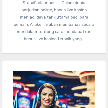
StandForKindness – Dalam dunia
perjudian online, bonus live kasino
menjadi daya tarik utama bagi para
pemain. Artikel ini akan membahas secara
mendalam tentang cara mendapatkan
bonus live kasino terbaik yang…