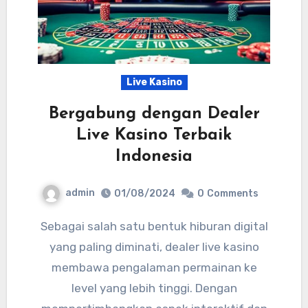
Live Kasino
Bergabung dengan Dealer
Live Kasino Terbaik
Indonesia
admin
01/08/2024
0
Comments
Sebagai salah satu bentuk hiburan digital
yang paling diminati, dealer live kasino
membawa pengalaman permainan ke
level yang lebih tinggi. Dengan