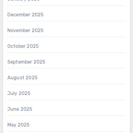
December 2025
November 2025
October 2025
September 2025
August 2025
July 2025
June 2025
May 2025