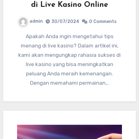
di Live Kasino Online
admin
30/07/2024
0
Comments
Apakah Anda ingin mengetahui tips
menang di live kasino? Dalam artikel ini,
kami akan mengungkap rahasia sukses di
live kasino yang bisa meningkatkan
peluang Anda meraih kemenangan.
Dengan memahami permainan…