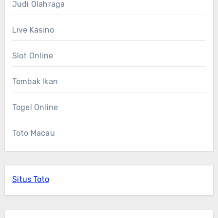
Judi Olahraga
Live Kasino
Slot Online
Tembak Ikan
Togel Online
Toto Macau
Situs Toto