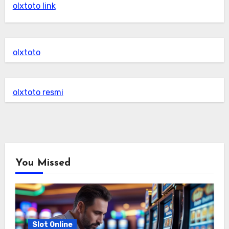
olxtoto link
olxtoto
olxtoto resmi
You Missed
Slot Online