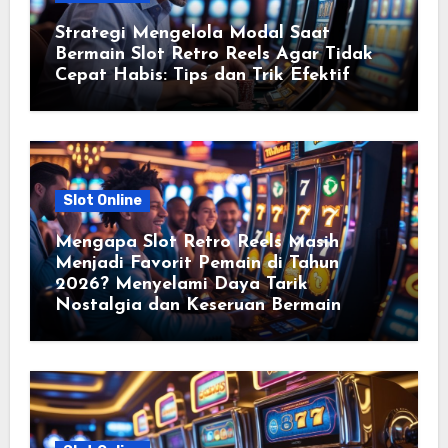
Strategi Mengelola Modal Saat
Bermain Slot Retro Reels Agar Tidak
Cepat Habis: Tips dan Trik Efektif
Slot Online
Mengapa Slot Retro Reels Masih
Menjadi Favorit Pemain di Tahun
2026? Menyelami Daya Tarik
Nostalgia dan Keseruan Bermain