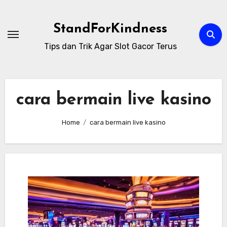
Skip
to
StandForKindness
content
Tips dan Trik Agar Slot Gacor Terus
cara bermain live kasino
Home
cara bermain live kasino