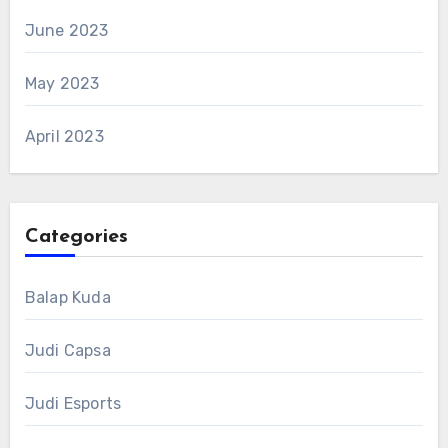
June 2023
May 2023
April 2023
Categories
Balap Kuda
Judi Capsa
Judi Esports