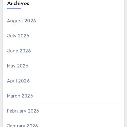
Archives
August 2026
July 2026
June 2026
May 2026
April 2026
March 2026
February 2026
January 2026