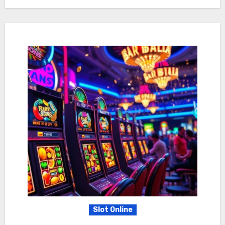
Slot Online