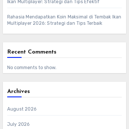
Ikan Multiplayer: Strategi dan Tips Efektif
Rahasia Mendapatkan Koin Maksimal di Tembak Ikan
Multiplayer 2026: Strategi dan Tips Terbaik
Recent Comments
No comments to show.
Archives
August 2026
July 2026