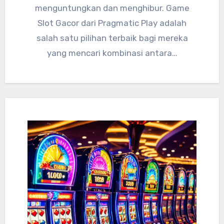
menguntungkan dan menghibur. Game
Slot Gacor dari Pragmatic Play adalah
salah satu pilihan terbaik bagi mereka
yang mencari kombinasi antara…