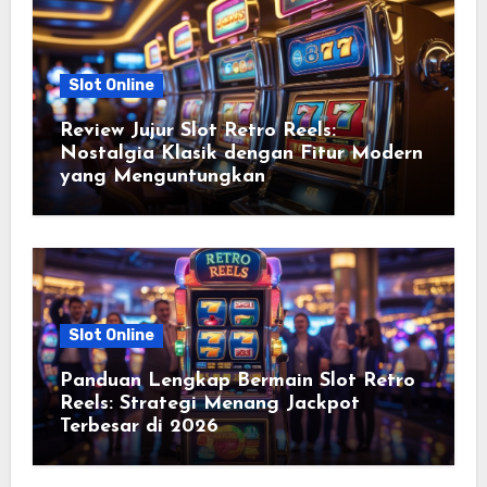
Slot Online
Review Jujur Slot Retro Reels:
Nostalgia Klasik dengan Fitur Modern
yang Menguntungkan
Slot Online
Panduan Lengkap Bermain Slot Retro
Reels: Strategi Menang Jackpot
Terbesar di 2026