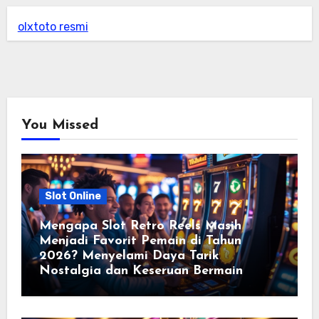
olxtoto resmi
You Missed
Slot Online
Mengapa Slot Retro Reels Masih
Menjadi Favorit Pemain di Tahun
2026? Menyelami Daya Tarik
Nostalgia dan Keseruan Bermain