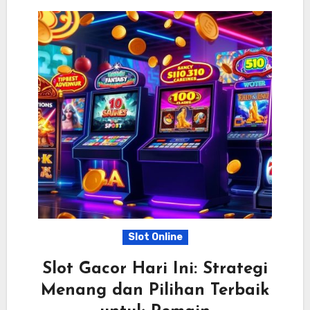
Slot Online
Slot Gacor Hari Ini: Strategi
Menang dan Pilihan Terbaik