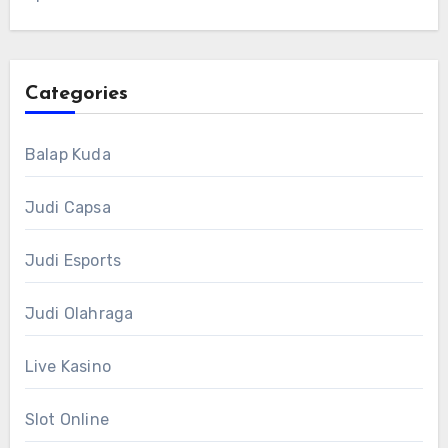
Categories
Balap Kuda
Judi Capsa
Judi Esports
Judi Olahraga
Live Kasino
Slot Online