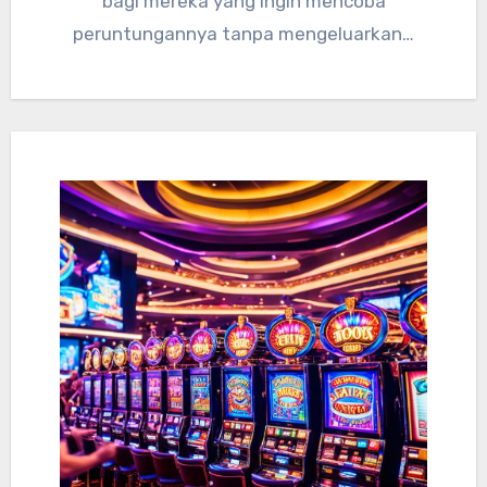
bagi mereka yang ingin mencoba
peruntungannya tanpa mengeluarkan…