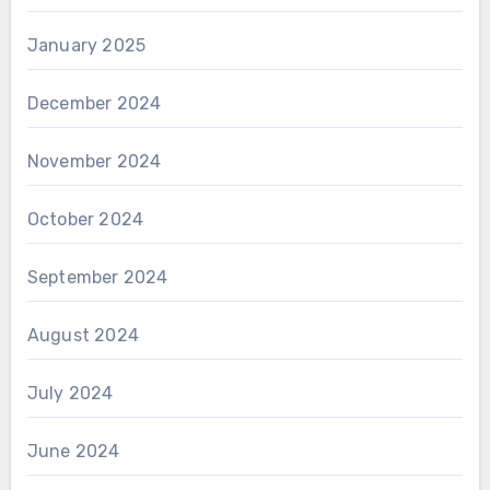
January 2025
December 2024
November 2024
October 2024
September 2024
August 2024
July 2024
June 2024