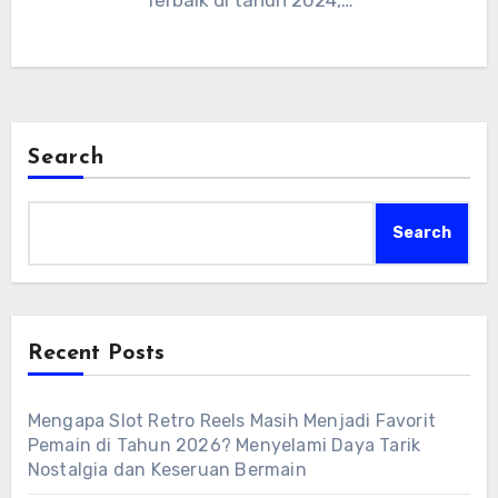
Terbaik di tahun 2024,…
Search
Search
Recent Posts
Mengapa Slot Retro Reels Masih Menjadi Favorit
Pemain di Tahun 2026? Menyelami Daya Tarik
Nostalgia dan Keseruan Bermain