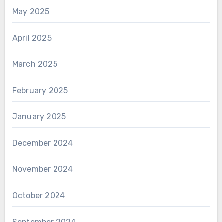
May 2025
April 2025
March 2025
February 2025
January 2025
December 2024
November 2024
October 2024
September 2024