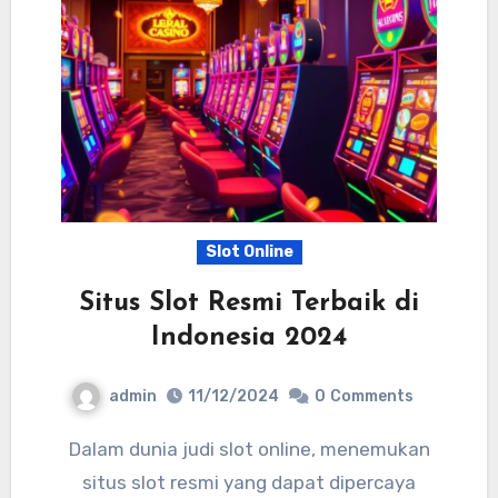
Slot Online
Situs Slot Resmi Terbaik di
Indonesia 2024
admin
11/12/2024
0
Comments
Dalam dunia judi slot online, menemukan
situs slot resmi yang dapat dipercaya