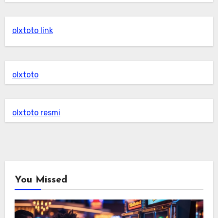
olxtoto link
olxtoto
olxtoto resmi
You Missed