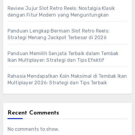
Review Jujur Slot Retro Reels: Nostalgia Klasik
dengan Fitur Modern yang Menguntungkan
Panduan Lengkap Bermain Slot Retro Reels:
Strategi Menang Jackpot Terbesar di 2026
Panduan Memilih Senjata Terbaik dalam Tembak
Ikan Multiplayer: Strategi dan Tips Efektif
Rahasia Mendapatkan Koin Maksimal di Tembak Ikan
Multiplayer 2026: Strategi dan Tips Terbaik
Recent Comments
No comments to show.