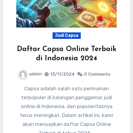
Judi Capsa
Daftar Capsa Online Terbaik
di Indonesia 2024
admin
13/11/2024
0
Comments
Capsa adalah salah satu permainan
terpopuler di kalangan penggemar judi
online di Indonesia, dan popularitasnya
terus meningkat. Dalam artikel ini, kami
akan menyajikan daftar Capsa Online