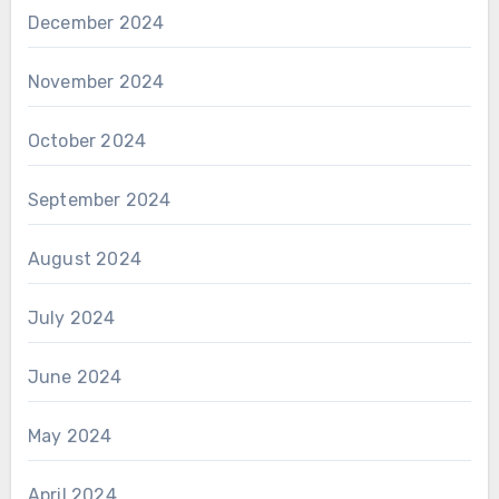
December 2024
November 2024
October 2024
September 2024
August 2024
July 2024
June 2024
May 2024
April 2024