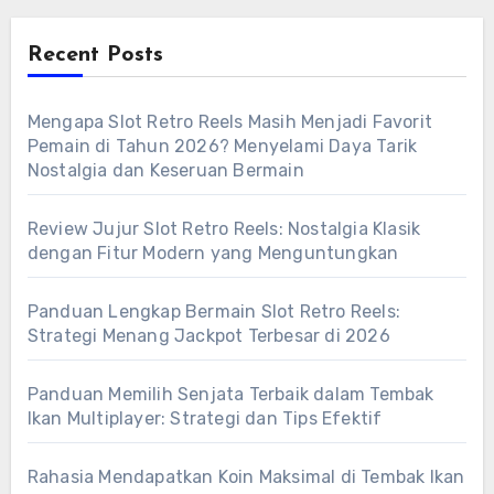
Recent Posts
Mengapa Slot Retro Reels Masih Menjadi Favorit
Pemain di Tahun 2026? Menyelami Daya Tarik
Nostalgia dan Keseruan Bermain
Review Jujur Slot Retro Reels: Nostalgia Klasik
dengan Fitur Modern yang Menguntungkan
Panduan Lengkap Bermain Slot Retro Reels:
Strategi Menang Jackpot Terbesar di 2026
Panduan Memilih Senjata Terbaik dalam Tembak
Ikan Multiplayer: Strategi dan Tips Efektif
Rahasia Mendapatkan Koin Maksimal di Tembak Ikan