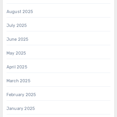
August 2025
July 2025
June 2025
May 2025
April 2025
March 2025
February 2025
January 2025