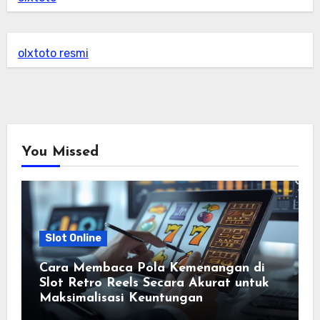
olxtoto resmi
You Missed
Slot Online
Cara Membaca Pola Kemenangan di
Slot Retro Reels Secara Akurat untuk
Maksimalisasi Keuntungan