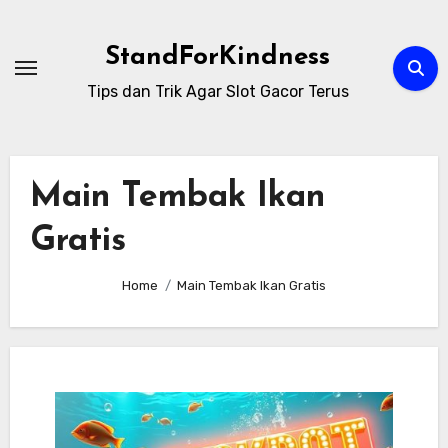
Skip
to
StandForKindness
content
Tips dan Trik Agar Slot Gacor Terus
Main Tembak Ikan
Gratis
Home
Main Tembak Ikan Gratis