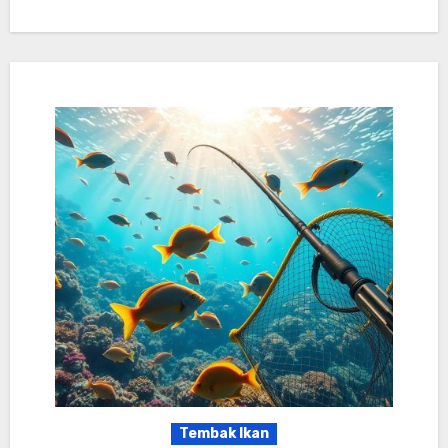
Tembak Ikan