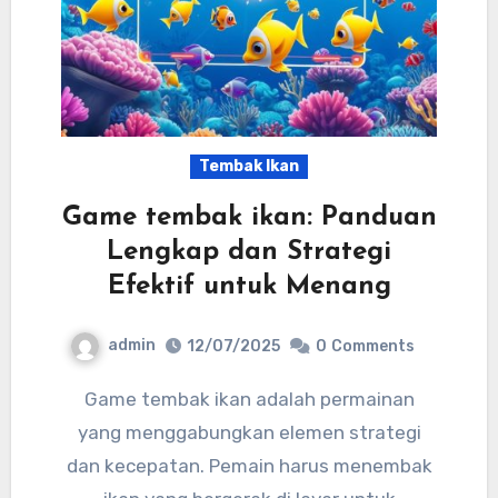
Tembak Ikan
Game tembak ikan: Panduan
Lengkap dan Strategi
Efektif untuk Menang
admin
12/07/2025
0
Comments
Game tembak ikan adalah permainan
yang menggabungkan elemen strategi
dan kecepatan. Pemain harus menembak