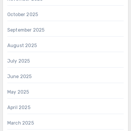
October 2025
September 2025
August 2025
July 2025
June 2025
May 2025
April 2025
March 2025