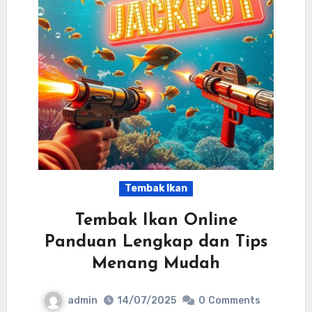
Tembak Ikan
Tembak Ikan Online
Panduan Lengkap dan Tips
Menang Mudah
admin
14/07/2025
0
Comments