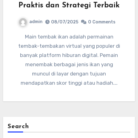
Praktis dan Strategi Terbaik
admin
08/07/2025
0
Comments
Main tembak ikan adalah permainan
tembak-tembakan virtual yang populer di
banyak platform hiburan digital. Pemain
menembak berbagai jenis ikan yang
muncul di layar dengan tujuan
mendapatkan skor tinggi atau hadiah.…
Search