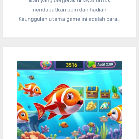
ikan yang bergerak di layar untuk
mendapatkan poin dan hadiah.
Keunggulan utama game ini adalah cara…