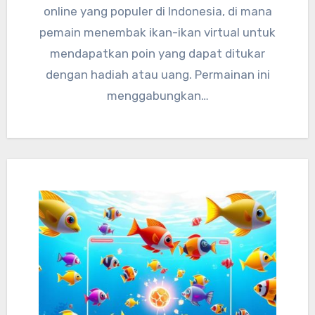
online yang populer di Indonesia, di mana
pemain menembak ikan-ikan virtual untuk
mendapatkan poin yang dapat ditukar
dengan hadiah atau uang. Permainan ini
menggabungkan…