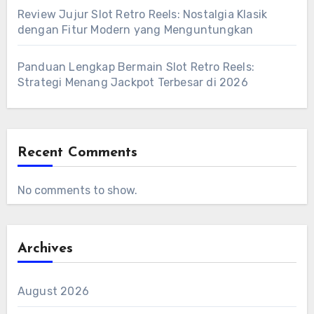
Review Jujur Slot Retro Reels: Nostalgia Klasik
dengan Fitur Modern yang Menguntungkan
Panduan Lengkap Bermain Slot Retro Reels:
Strategi Menang Jackpot Terbesar di 2026
Recent Comments
No comments to show.
Archives
August 2026