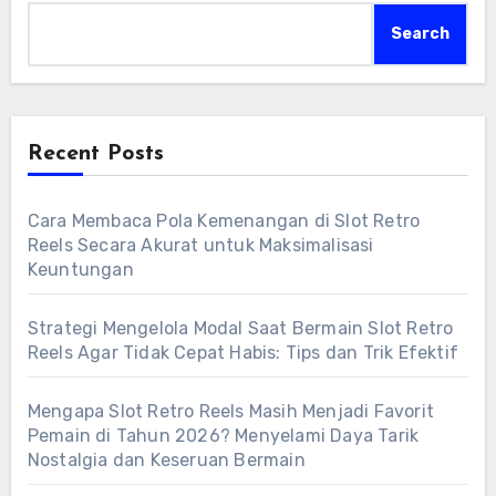
Search
Recent Posts
Cara Membaca Pola Kemenangan di Slot Retro
Reels Secara Akurat untuk Maksimalisasi
Keuntungan
Strategi Mengelola Modal Saat Bermain Slot Retro
Reels Agar Tidak Cepat Habis: Tips dan Trik Efektif
Mengapa Slot Retro Reels Masih Menjadi Favorit
Pemain di Tahun 2026? Menyelami Daya Tarik
Nostalgia dan Keseruan Bermain