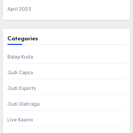
April 2023
Categories
Balap Kuda
Judi Capsa
Judi Esports
Judi Olahraga
Live Kasino