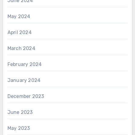
June 2024
May 2024
April 2024
March 2024
February 2024
January 2024
December 2023
June 2023
May 2023