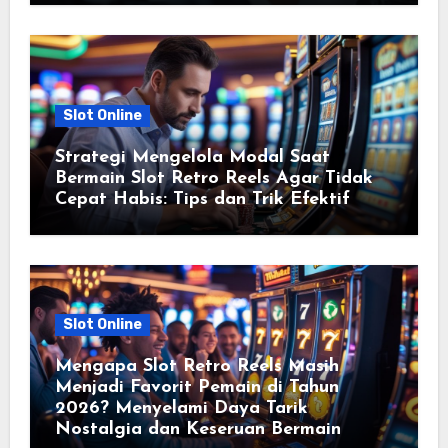
Slot Online
Strategi Mengelola Modal Saat
Bermain Slot Retro Reels Agar Tidak
Cepat Habis: Tips dan Trik Efektif
Slot Online
Mengapa Slot Retro Reels Masih
Menjadi Favorit Pemain di Tahun
2026? Menyelami Daya Tarik
Nostalgia dan Keseruan Bermain