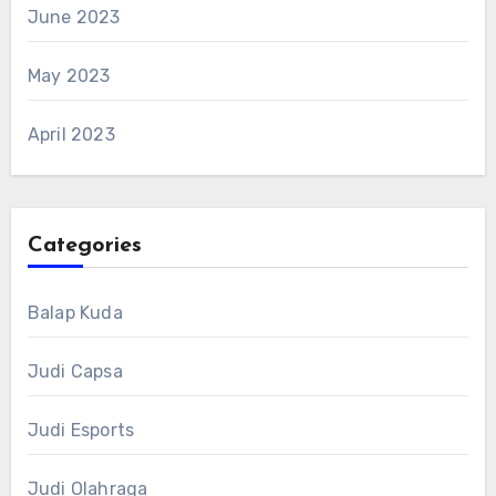
June 2023
May 2023
April 2023
Categories
Balap Kuda
Judi Capsa
Judi Esports
Judi Olahraga