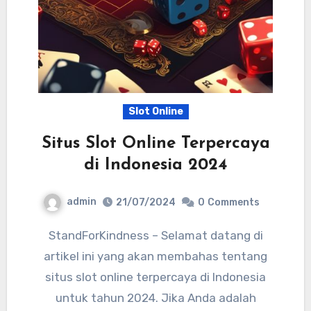
Slot Online
Situs Slot Online Terpercaya
di Indonesia 2024
admin
21/07/2024
0
Comments
StandForKindness – Selamat datang di
artikel ini yang akan membahas tentang
situs slot online terpercaya di Indonesia
untuk tahun 2024. Jika Anda adalah