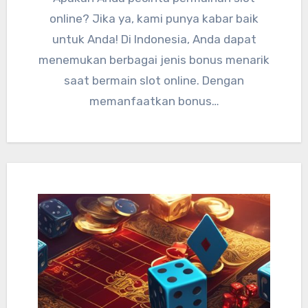
online? Jika ya, kami punya kabar baik
untuk Anda! Di Indonesia, Anda dapat
menemukan berbagai jenis bonus menarik
saat bermain slot online. Dengan
memanfaatkan bonus…