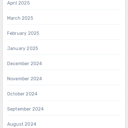
April 2025
March 2025
February 2025
January 2025
December 2024
November 2024
October 2024
September 2024
August 2024