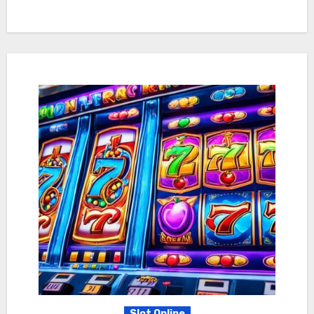
Slot Online