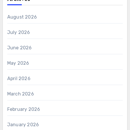
August 2026
July 2026
June 2026
May 2026
April 2026
March 2026
February 2026
January 2026