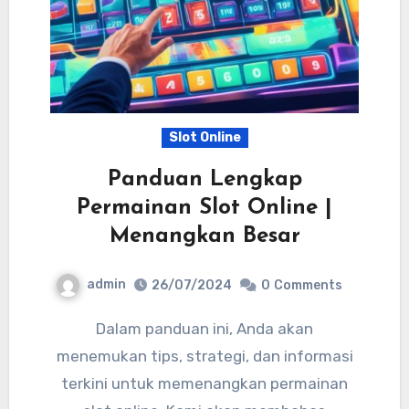
Slot Online
Panduan Lengkap
Permainan Slot Online |
Menangkan Besar
admin
26/07/2024
0
Comments
Dalam panduan ini, Anda akan
menemukan tips, strategi, dan informasi
terkini untuk memenangkan permainan