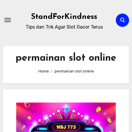
Skip
to
StandForKindness
content
Tips dan Trik Agar Slot Gacor Terus
permainan slot online
Home
permainan slot online