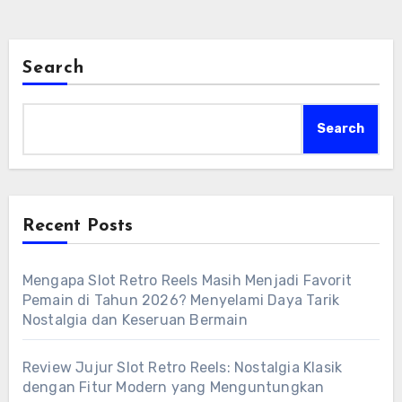
Search
Search
Recent Posts
Mengapa Slot Retro Reels Masih Menjadi Favorit
Pemain di Tahun 2026? Menyelami Daya Tarik
Nostalgia dan Keseruan Bermain
Review Jujur Slot Retro Reels: Nostalgia Klasik
dengan Fitur Modern yang Menguntungkan