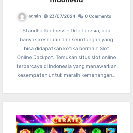
Indonesia
admin
23/07/2024
0
Comments
StandForKindness – Di Indonesia, ada
banyak keseruan dan keuntungan yang
bisa didapatkan ketika bermain Slot
Online Jackpot. Temukan situs slot online
terpercaya di Indonesia yang menawarkan
kesempatan untuk meraih kemenangan…