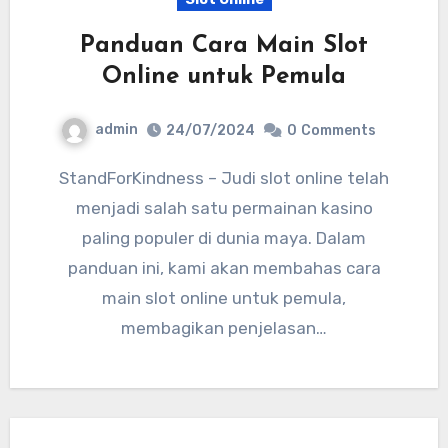
Panduan Cara Main Slot
Online untuk Pemula
admin
24/07/2024
0
Comments
StandForKindness – Judi slot online telah
menjadi salah satu permainan kasino
paling populer di dunia maya. Dalam
panduan ini, kami akan membahas cara
main slot online untuk pemula,
membagikan penjelasan…