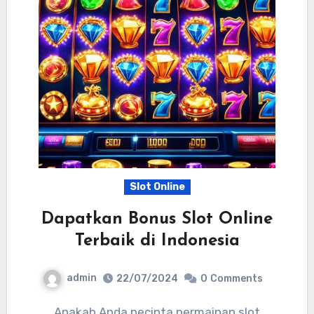
Slot Online
Dapatkan Bonus Slot Online
Terbaik di Indonesia
admin
22/07/2024
0
Comments
Apakah Anda pecinta permainan slot