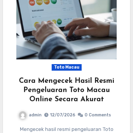
Toto Macau
Cara Mengecek Hasil Resmi
Pengeluaran Toto Macau
Online Secara Akurat
admin
12/07/2026
0
Comments
Mengecek hasil resmi pengeluaran Toto