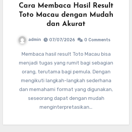
Cara Membaca Hasil Result
Toto Macau dengan Mudah
dan Akurat
admin
07/07/2026
0
Comments
Membaca hasil result Toto Macau bisa
menjadi tugas yang rumit bagi sebagian
orang, terutama bagi pemula. Dengan
mengikuti langkah-langkah sederhana
dan memahami format yang digunakan,
seseorang dapat dengan mudah
menginterpretasikan…