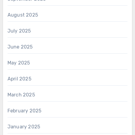
August 2025
July 2025
June 2025
May 2025
April 2025
March 2025
February 2025
January 2025