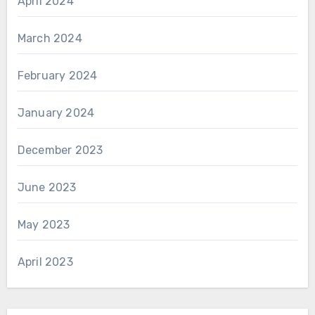
April 2024
March 2024
February 2024
January 2024
December 2023
June 2023
May 2023
April 2023