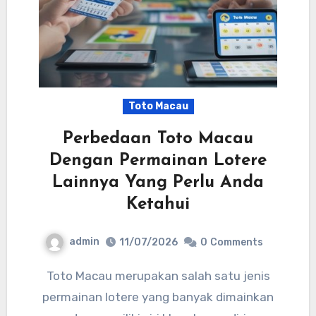
Toto Macau
Perbedaan Toto Macau
Dengan Permainan Lotere
Lainnya Yang Perlu Anda
Ketahui
admin
11/07/2026
0
Comments
Toto Macau merupakan salah satu jenis
permainan lotere yang banyak dimainkan