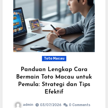
Toto Macau
Panduan Lengkap Cara
Bermain Toto Macau untuk
Pemula: Strategi dan Tips
Efektif
admin
03/07/2026
0
Comments