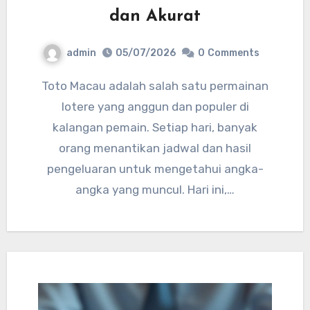
dan Akurat
admin
05/07/2026
0
Comments
Toto Macau adalah salah satu permainan
lotere yang anggun dan populer di
kalangan pemain. Setiap hari, banyak
orang menantikan jadwal dan hasil
pengeluaran untuk mengetahui angka-
angka yang muncul. Hari ini,…