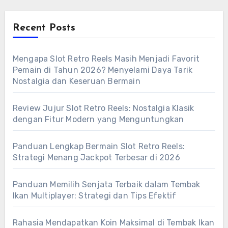
Recent Posts
Mengapa Slot Retro Reels Masih Menjadi Favorit
Pemain di Tahun 2026? Menyelami Daya Tarik
Nostalgia dan Keseruan Bermain
Review Jujur Slot Retro Reels: Nostalgia Klasik
dengan Fitur Modern yang Menguntungkan
Panduan Lengkap Bermain Slot Retro Reels:
Strategi Menang Jackpot Terbesar di 2026
Panduan Memilih Senjata Terbaik dalam Tembak
Ikan Multiplayer: Strategi dan Tips Efektif
Rahasia Mendapatkan Koin Maksimal di Tembak Ikan