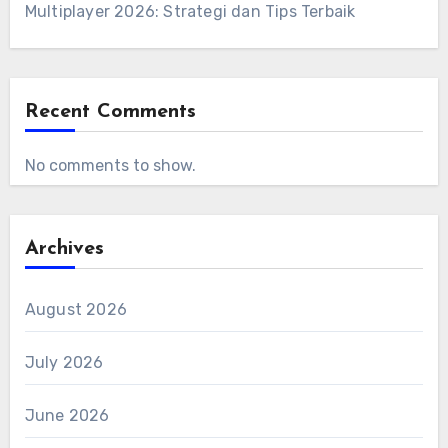
Multiplayer 2026: Strategi dan Tips Terbaik
Recent Comments
No comments to show.
Archives
August 2026
July 2026
June 2026