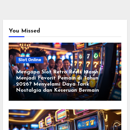
You Missed
Slot Online
Mengapa Slot Retro Reels Masih
Menjadi Favorit Pemain di Tahun
2026? Menyelami Daya Tarik
Nostalgia dan Keseruan Bermain