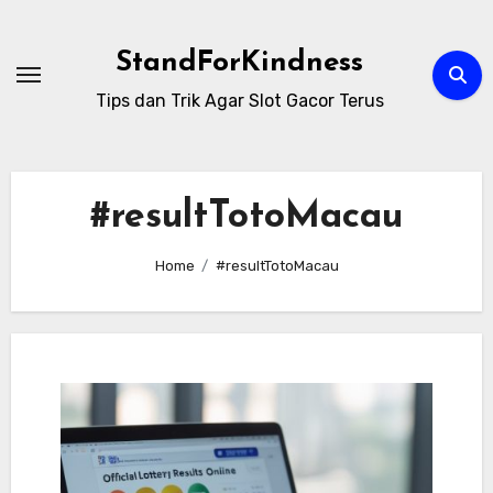
Skip
to
StandForKindness
content
Tips dan Trik Agar Slot Gacor Terus
#resultTotoMacau
Home
#resultTotoMacau