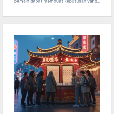
pemain dapat membuat keputusan yang…