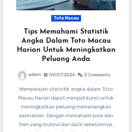
Toto Macau
Tips Memahami Statistik
Angka Dalam Toto Macau
Harian Untuk Meningkatkan
Peluang Anda
admin
09/07/2026
0
Comments
Mempelajari statistik angka dalam Toto
Macau Harian dapat menjadi kunci untuk
meningkatkan peluang memenangkan
permainan. Dengan memahami pola dan
tren yang muncul dari data sebelumnya,