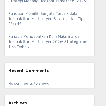
Strategi Menang Jackpot Terbesar di 2026
Panduan Memilih Senjata Terbaik dalam
Tembak Ikan Multiplayer: Strategi dan Tips
Efektif
Rahasia Mendapatkan Koin Maksimal di
Tembak Ikan Multiplayer 2026: Strategi dan
Tips Terbaik
Recent Comments
No comments to show.
Archives