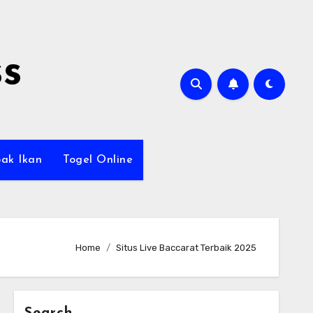
s
ak Ikan
Togel Online
Home
Situs Live Baccarat Terbaik 2025