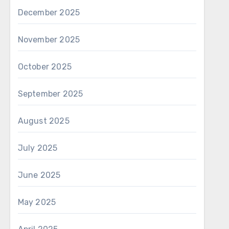
December 2025
November 2025
October 2025
September 2025
August 2025
July 2025
June 2025
May 2025