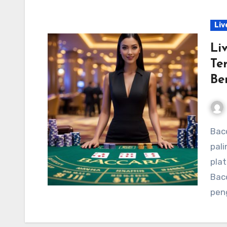
Liv
Li
Te
Be
Baccarat adalah salah satu permainan kasino yang
pal
plat
Bac
pen