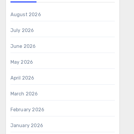
August 2026
July 2026
June 2026
May 2026
April 2026
March 2026
February 2026
January 2026