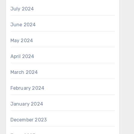
July 2024
June 2024
May 2024
April 2024
March 2024
February 2024
January 2024
December 2023