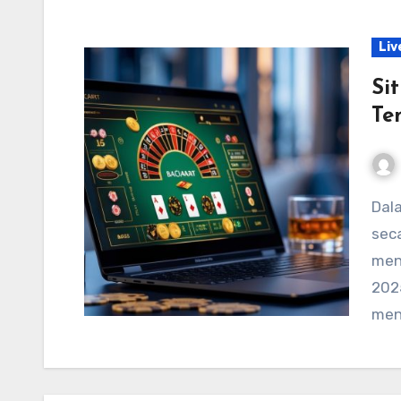
Liv
Si
Te
Dalam mencari pengalaman bermain baccarat
seca
menj
202
men