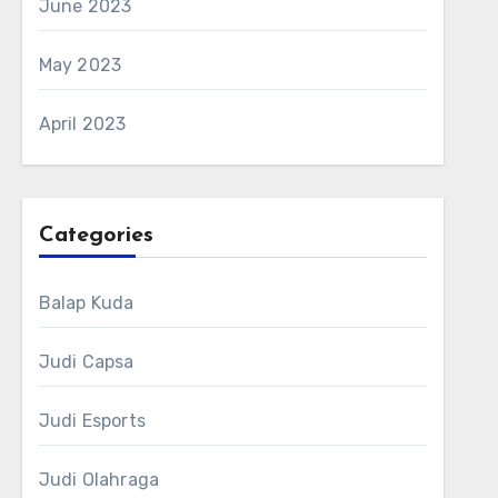
June 2023
May 2023
April 2023
Categories
Balap Kuda
Judi Capsa
Judi Esports
Judi Olahraga