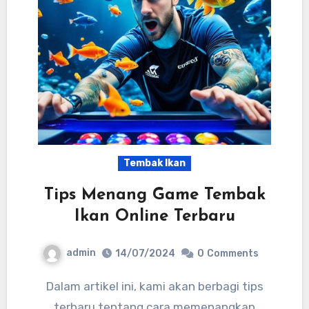
Tembak Ikan
Tips Menang Game Tembak
Ikan Online Terbaru
admin
14/07/2024
0
Comments
Dalam artikel ini, kami akan berbagi tips
terbaru tentang cara memenangkan