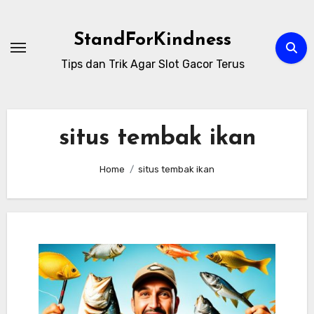
Skip
to
StandForKindness
content
Tips dan Trik Agar Slot Gacor Terus
situs tembak ikan
Home
situs tembak ikan