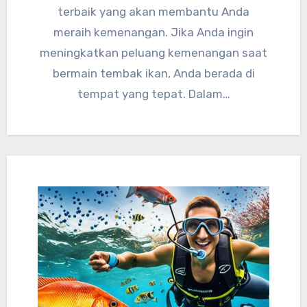
terbaik yang akan membantu Anda
meraih kemenangan. Jika Anda ingin
meningkatkan peluang kemenangan saat
bermain tembak ikan, Anda berada di
tempat yang tepat. Dalam…