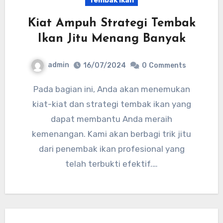
Tembak Ikan
Kiat Ampuh Strategi Tembak
Ikan Jitu Menang Banyak
admin
16/07/2024
0
Comments
Pada bagian ini, Anda akan menemukan
kiat-kiat dan strategi tembak ikan yang
dapat membantu Anda meraih
kemenangan. Kami akan berbagi trik jitu
dari penembak ikan profesional yang
telah terbukti efektif.…