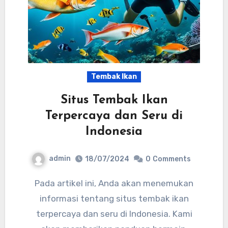
Tembak Ikan
Situs Tembak Ikan
Terpercaya dan Seru di
Indonesia
admin
18/07/2024
0
Comments
Pada artikel ini, Anda akan menemukan
informasi tentang situs tembak ikan
terpercaya dan seru di Indonesia. Kami