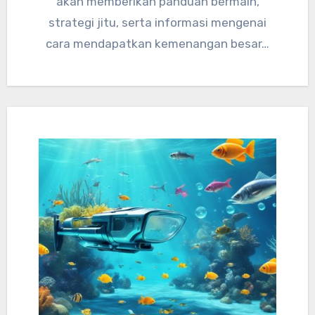
akan memberikan panduan bermain,
strategi jitu, serta informasi mengenai
cara mendapatkan kemenangan besar…