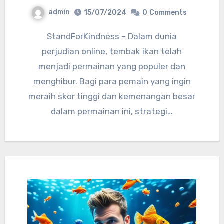
admin
15/07/2024
0
Comments
StandForKindness – Dalam dunia
perjudian online, tembak ikan telah
menjadi permainan yang populer dan
menghibur. Bagi para pemain yang ingin
meraih skor tinggi dan kemenangan besar
dalam permainan ini, strategi…