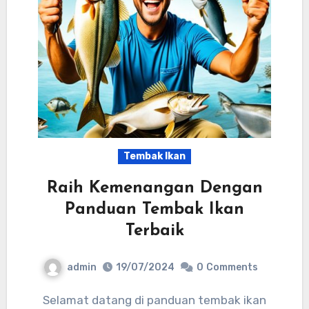
Tembak Ikan
Raih Kemenangan Dengan
Panduan Tembak Ikan
Terbaik
admin
19/07/2024
0
Comments
Selamat datang di panduan tembak ikan