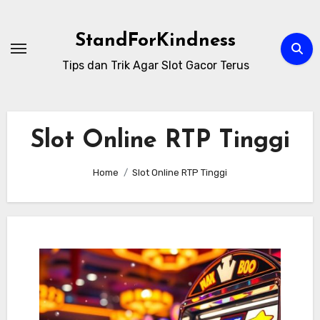
Skip
to
StandForKindness
content
Tips dan Trik Agar Slot Gacor Terus
Slot Online RTP Tinggi
Home
Slot Online RTP Tinggi