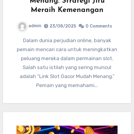
Menang: Strategi Jitu
Meraih Kemenangan
admin
23/08/2025
0
Comments
Dalam dunia perjudian online, banyak
pemain mencari cara untuk meningkatkan
peluang mereka dalam permainan slot.
Salah satu istilah yang sering muncul
adalah “Link Slot Gacor Mudah Menang.”
Pemain yang memahami…