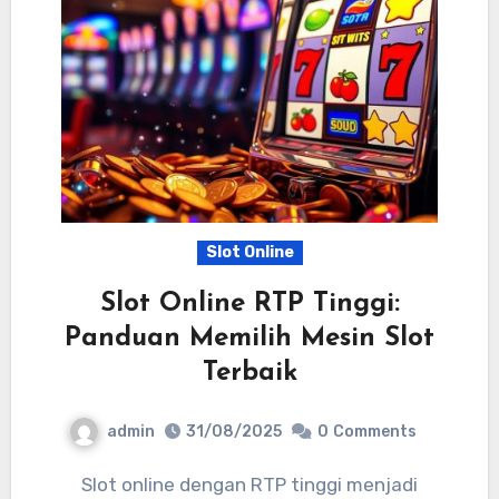
Slot Online
Slot Online RTP Tinggi:
Panduan Memilih Mesin Slot
Terbaik
admin
31/08/2025
0
Comments
Slot online dengan RTP tinggi menjadi