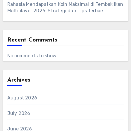
Rahasia Mendapatkan Koin Maksimal di Tembak Ikan
Multiplayer 2026: Strategi dan Tips Terbaik
Recent Comments
No comments to show.
Archives
August 2026
July 2026
June 2026