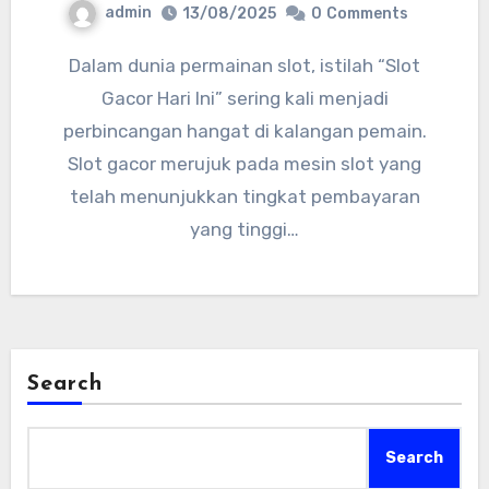
admin
13/08/2025
0
Comments
Dalam dunia permainan slot, istilah “Slot
Gacor Hari Ini” sering kali menjadi
perbincangan hangat di kalangan pemain.
Slot gacor merujuk pada mesin slot yang
telah menunjukkan tingkat pembayaran
yang tinggi…
Search
Search