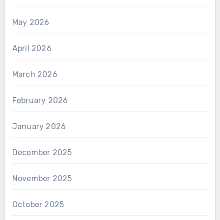
May 2026
April 2026
March 2026
February 2026
January 2026
December 2025
November 2025
October 2025