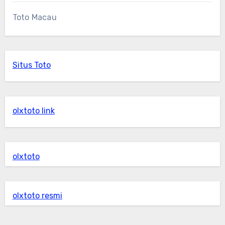
Toto Macau
Situs Toto
olxtoto link
olxtoto
olxtoto resmi