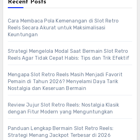
Recent Posts
Cara Membaca Pola Kemenangan di Slot Retro
Reels Secara Akurat untuk Maksimalisasi
Keuntungan
Strategi Mengelola Modal Saat Bermain Slot Retro
Reels Agar Tidak Cepat Habis: Tips dan Trik Efektif
Mengapa Slot Retro Reels Masih Menjadi Favorit
Pemain di Tahun 2026? Menyelami Daya Tarik
Nostalgia dan Keseruan Bermain
Review Jujur Slot Retro Reels: Nostalgia Klasik
dengan Fitur Modern yang Menguntungkan
Panduan Lengkap Bermain Slot Retro Reels:
Strategi Menang Jackpot Terbesar di 2026