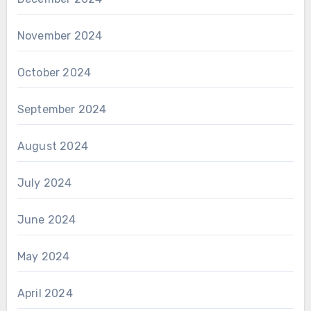
November 2024
October 2024
September 2024
August 2024
July 2024
June 2024
May 2024
April 2024