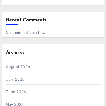
Recent Comments
No comments to show.
Archives
August 2026
July 2026
June 2026
May 2026