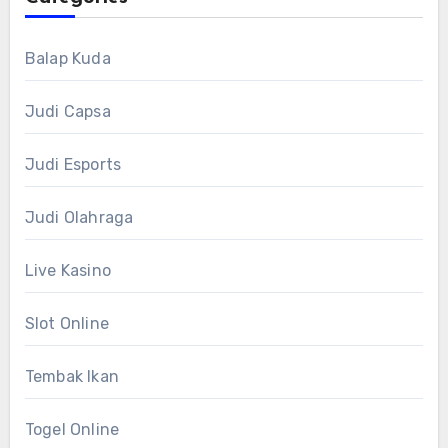
Balap Kuda
Judi Capsa
Judi Esports
Judi Olahraga
Live Kasino
Slot Online
Tembak Ikan
Togel Online