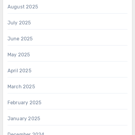
August 2025
July 2025
June 2025
May 2025
April 2025
March 2025
February 2025
January 2025
December 2024