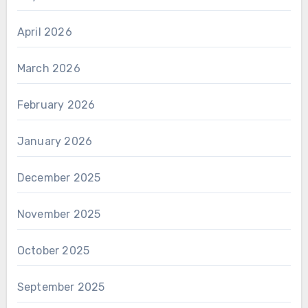
April 2026
March 2026
February 2026
January 2026
December 2025
November 2025
October 2025
September 2025