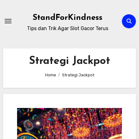
Skip
to
StandForKindness
content
Tips dan Trik Agar Slot Gacor Terus
Strategi Jackpot
Home
Strategi Jackpot