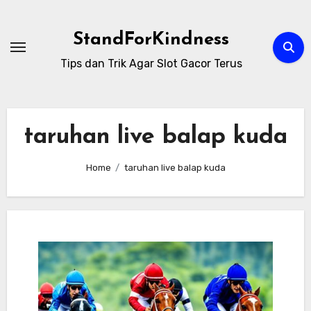
Skip
to
StandForKindness
content
Tips dan Trik Agar Slot Gacor Terus
taruhan live balap kuda
Home
taruhan live balap kuda