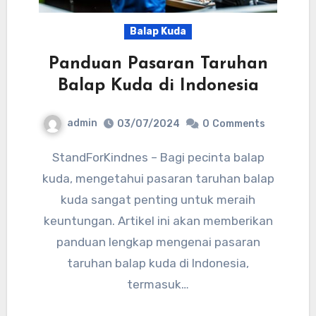
Balap Kuda
Panduan Pasaran Taruhan
Balap Kuda di Indonesia
admin
03/07/2024
0
Comments
StandForKindnes – Bagi pecinta balap
kuda, mengetahui pasaran taruhan balap
kuda sangat penting untuk meraih
keuntungan. Artikel ini akan memberikan
panduan lengkap mengenai pasaran
taruhan balap kuda di Indonesia,
termasuk…