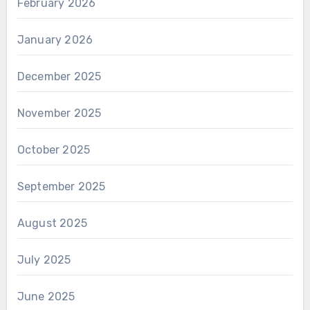
February 2026
January 2026
December 2025
November 2025
October 2025
September 2025
August 2025
July 2025
June 2025