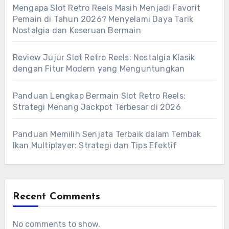
Mengapa Slot Retro Reels Masih Menjadi Favorit
Pemain di Tahun 2026? Menyelami Daya Tarik
Nostalgia dan Keseruan Bermain
Review Jujur Slot Retro Reels: Nostalgia Klasik
dengan Fitur Modern yang Menguntungkan
Panduan Lengkap Bermain Slot Retro Reels:
Strategi Menang Jackpot Terbesar di 2026
Panduan Memilih Senjata Terbaik dalam Tembak
Ikan Multiplayer: Strategi dan Tips Efektif
Recent Comments
No comments to show.