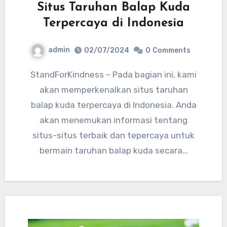
Situs Taruhan Balap Kuda
Terpercaya di Indonesia
admin
02/07/2024
0
Comments
StandForKindness – Pada bagian ini, kami
akan memperkenalkan situs taruhan
balap kuda terpercaya di Indonesia. Anda
akan menemukan informasi tentang
situs-situs terbaik dan tepercaya untuk
bermain taruhan balap kuda secara…