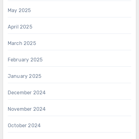
May 2025
April 2025
March 2025
February 2025
January 2025
December 2024
November 2024
October 2024