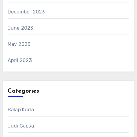
December 2023
June 2023
May 2023
April 2023
Categories
Balap Kuda
Judi Capsa