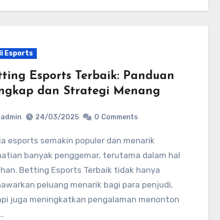
i Esports
tting Esports Terbaik: Panduan
ngkap dan Strategi Menang
admin
24/03/2025
0
Comments
hatian banyak penggemar, terutama dalam hal
han. Betting Esports Terbaik tidak hanya
awarkan peluang menarik bagi para penjudi,
api juga meningkatkan pengalaman menonton
…