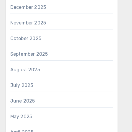
December 2025
November 2025
October 2025
September 2025
August 2025
July 2025
June 2025
May 2025