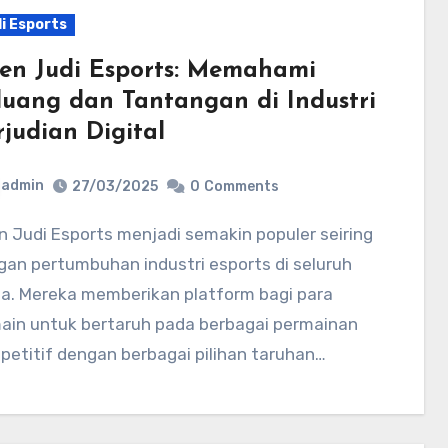
i Esports
en Judi Esports: Memahami
luang dan Tantangan di Industri
rjudian Digital
admin
27/03/2025
0
Comments
an pertumbuhan industri esports di seluruh
ia. Mereka memberikan platform bagi para
ain untuk bertaruh pada berbagai permainan
etitif dengan berbagai pilihan taruhan…