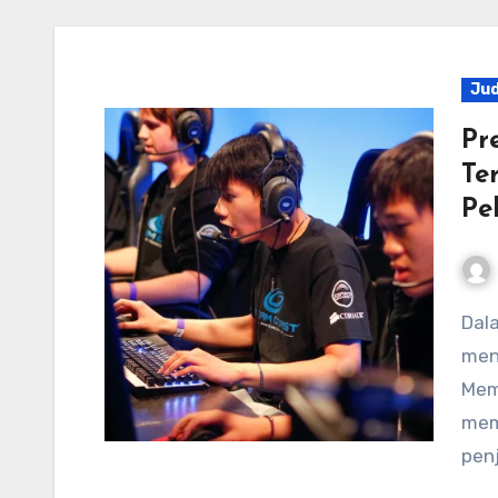
Jud
Pre
Te
Pe
Dalam dunia perjudian, Prediksi Judi Esports telah
men
Mem
mem
pen