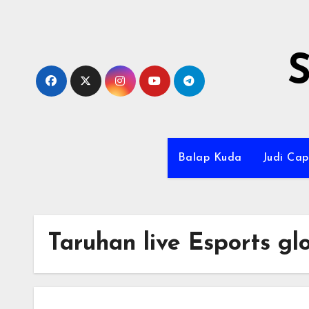
Skip
to
content
Balap Kuda
Judi Cap
Taruhan live Esports gl