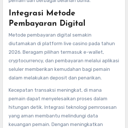
pemain dari berbagai belahan dunia.
Integrasi Metode
Pembayaran Digital
Metode pembayaran digital semakin
diutamakan di platform live casino pada tahun
2026. Beragam pilihan termasuk e-wallet,
cryptocurrency, dan pembayaran melalui aplikasi
seluler memberikan kemudahan bagi pemain
dalam melakukan deposit dan penarikan.
Kecepatan transaksi meningkat, di mana
pemain dapat menyelesaikan proses dalam
hitungan detik. Integrasi teknologi pemrosesan
yang aman membantu melindungi data
keuangan pemain. Dengan meningkatkan