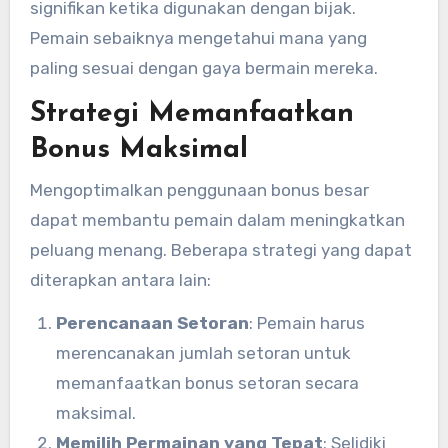
signifikan ketika digunakan dengan bijak.
Pemain sebaiknya mengetahui mana yang
paling sesuai dengan gaya bermain mereka.
Strategi Memanfaatkan
Bonus Maksimal
Mengoptimalkan penggunaan bonus besar
dapat membantu pemain dalam meningkatkan
peluang menang. Beberapa strategi yang dapat
diterapkan antara lain:
Perencanaan Setoran
: Pemain harus
merencanakan jumlah setoran untuk
memanfaatkan bonus setoran secara
maksimal.
Memilih Permainan yang Tepat
: Selidiki