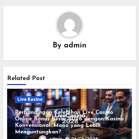
By
admin
Related Post
Live Kasino
Perbandingan Kelebihan Live Casino
Online Bonus Besar 2026 dengan Kasino
Konvensional: Mana yang Lebih
Menguntungkan?