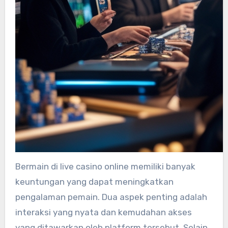
Bermain di live casino online memiliki banyak
keuntungan yang dapat meningkatkan
pengalaman pemain. Dua aspek penting adalah
interaksi yang nyata dan kemudahan akses
yang ditawarkan oleh platform tersebut. Selain