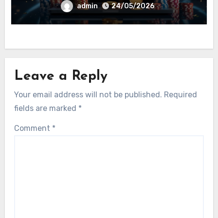
admin
24/05/2026
Leave a Reply
Your email address will not be published.
Required
fields are marked
*
Comment
*