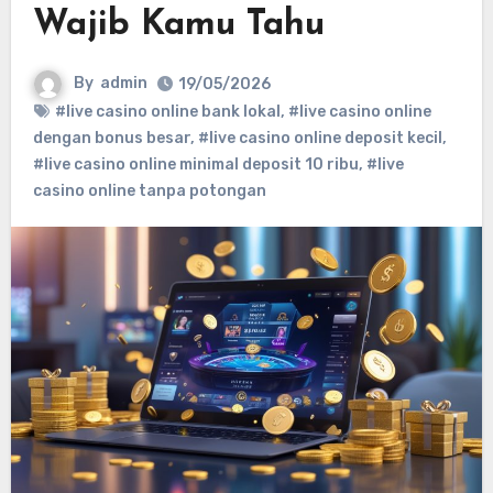
Wajib Kamu Tahu
By
admin
19/05/2026
#live casino online bank lokal
,
#live casino online
dengan bonus besar
,
#live casino online deposit kecil
,
#live casino online minimal deposit 10 ribu
,
#live
casino online tanpa potongan