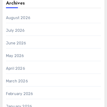
Archives
August 2026
July 2026
June 2026
May 2026
April 2026
March 2026
February 2026
January 2026