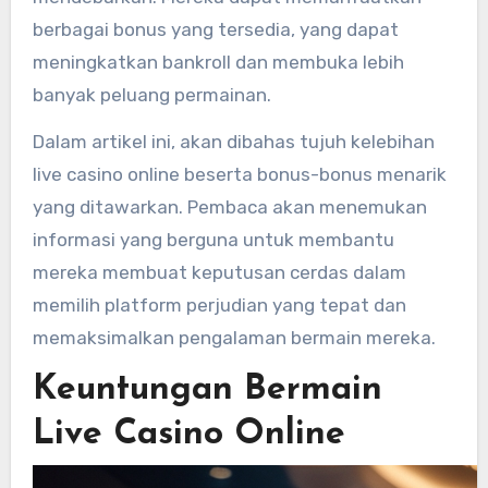
berbagai bonus yang tersedia, yang dapat
meningkatkan bankroll dan membuka lebih
banyak peluang permainan.
Dalam artikel ini, akan dibahas tujuh kelebihan
live casino online beserta bonus-bonus menarik
yang ditawarkan. Pembaca akan menemukan
informasi yang berguna untuk membantu
mereka membuat keputusan cerdas dalam
memilih platform perjudian yang tepat dan
memaksimalkan pengalaman bermain mereka.
Keuntungan Bermain
Live Casino Online