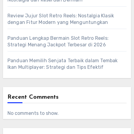
Review Jujur Slot Retro Reels: Nostalgia Klasik
dengan Fitur Modern yang Menguntungkan
Panduan Lengkap Bermain Slot Retro Reels:
Strategi Menang Jackpot Terbesar di 2026
Panduan Memilih Senjata Terbaik dalam Tembak
Ikan Multiplayer: Strategi dan Tips Efektif
Recent Comments
No comments to show.