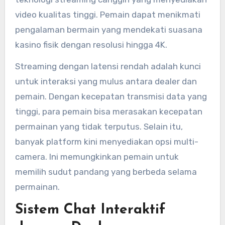
video kualitas tinggi. Pemain dapat menikmati
pengalaman bermain yang mendekati suasana
kasino fisik dengan resolusi hingga 4K.
Streaming dengan latensi rendah adalah kunci
untuk interaksi yang mulus antara dealer dan
pemain. Dengan kecepatan transmisi data yang
tinggi, para pemain bisa merasakan kecepatan
permainan yang tidak terputus. Selain itu,
banyak platform kini menyediakan opsi multi-
camera. Ini memungkinkan pemain untuk
memilih sudut pandang yang berbeda selama
permainan.
Sistem Chat Interaktif