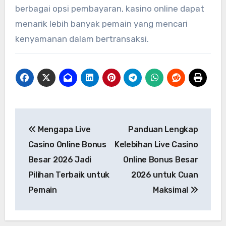
berbagai opsi pembayaran, kasino online dapat
menarik lebih banyak pemain yang mencari
kenyamanan dalam bertransaksi.
Post
Mengapa Live
Panduan Lengkap
navigation
Casino Online Bonus
Kelebihan Live Casino
Besar 2026 Jadi
Online Bonus Besar
Pilihan Terbaik untuk
2026 untuk Cuan
Pemain
Maksimal