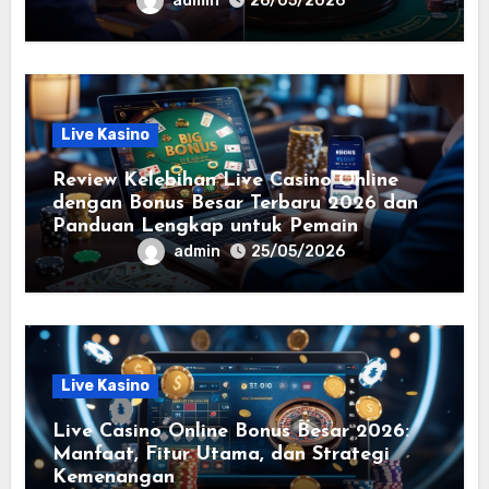
admin
26/05/2026
Live Kasino
Review Kelebihan Live Casino Online
dengan Bonus Besar Terbaru 2026 dan
Panduan Lengkap untuk Pemain
admin
25/05/2026
Live Kasino
Live Casino Online Bonus Besar 2026:
Manfaat, Fitur Utama, dan Strategi
Kemenangan