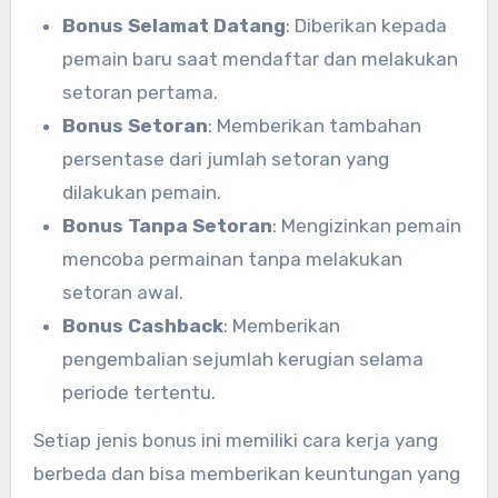
Bonus Selamat Datang
: Diberikan kepada
pemain baru saat mendaftar dan melakukan
setoran pertama.
Bonus Setoran
: Memberikan tambahan
persentase dari jumlah setoran yang
dilakukan pemain.
Bonus Tanpa Setoran
: Mengizinkan pemain
mencoba permainan tanpa melakukan
setoran awal.
Bonus Cashback
: Memberikan
pengembalian sejumlah kerugian selama
periode tertentu.
Setiap jenis bonus ini memiliki cara kerja yang
berbeda dan bisa memberikan keuntungan yang