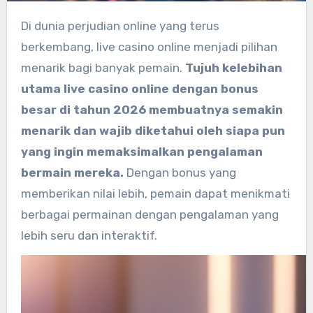
Di dunia perjudian online yang terus
berkembang, live casino online menjadi pilihan
menarik bagi banyak pemain.
Tujuh kelebihan
utama live casino online dengan bonus
besar di tahun 2026 membuatnya semakin
menarik dan wajib diketahui oleh siapa pun
yang ingin memaksimalkan pengalaman
bermain mereka.
Dengan bonus yang
memberikan nilai lebih, pemain dapat menikmati
berbagai permainan dengan pengalaman yang
lebih seru dan interaktif.