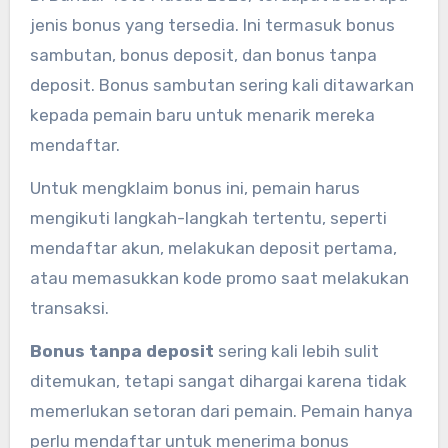
jenis bonus yang tersedia. Ini termasuk bonus
sambutan, bonus deposit, dan bonus tanpa
deposit. Bonus sambutan sering kali ditawarkan
kepada pemain baru untuk menarik mereka
mendaftar.
Untuk mengklaim bonus ini, pemain harus
mengikuti langkah-langkah tertentu, seperti
mendaftar akun, melakukan deposit pertama,
atau memasukkan kode promo saat melakukan
transaksi.
Bonus tanpa deposit
sering kali lebih sulit
ditemukan, tetapi sangat dihargai karena tidak
memerlukan setoran dari pemain. Pemain hanya
perlu mendaftar untuk menerima bonus