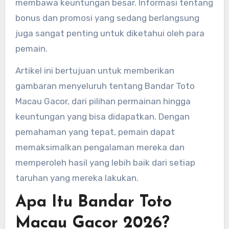
membawa keuntungan besar. Informasi tentang
bonus dan promosi yang sedang berlangsung
juga sangat penting untuk diketahui oleh para
pemain.
Artikel ini bertujuan untuk memberikan
gambaran menyeluruh tentang Bandar Toto
Macau Gacor, dari pilihan permainan hingga
keuntungan yang bisa didapatkan. Dengan
pemahaman yang tepat, pemain dapat
memaksimalkan pengalaman mereka dan
memperoleh hasil yang lebih baik dari setiap
taruhan yang mereka lakukan.
Apa Itu Bandar Toto
Macau Gacor 2026?