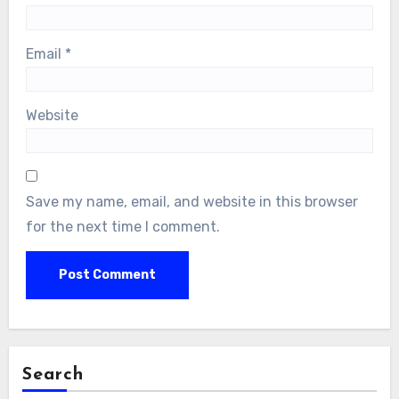
Email
*
Website
Save my name, email, and website in this browser
for the next time I comment.
Search