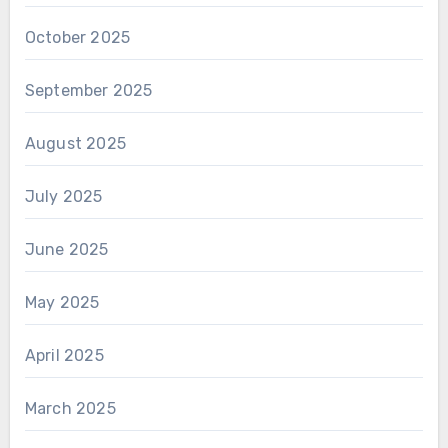
October 2025
September 2025
August 2025
July 2025
June 2025
May 2025
April 2025
March 2025