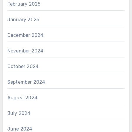
February 2025
January 2025
December 2024
November 2024
October 2024
September 2024
August 2024
July 2024
June 2024