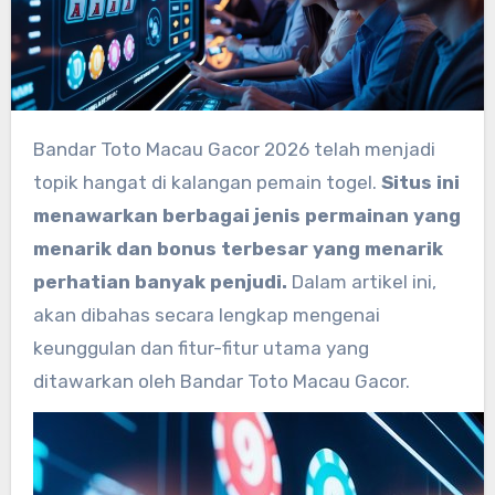
Bandar Toto Macau Gacor 2026 telah menjadi
topik hangat di kalangan pemain togel.
Situs ini
menawarkan berbagai jenis permainan yang
menarik dan bonus terbesar yang menarik
perhatian banyak penjudi.
Dalam artikel ini,
akan dibahas secara lengkap mengenai
keunggulan dan fitur-fitur utama yang
ditawarkan oleh Bandar Toto Macau Gacor.