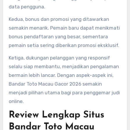
data pengguna.
Kedua, bonus dan promosi yang ditawarkan
semakin menarik. Pemain baru dapat menikmati
bonus pendaftaran yang besar, sementara
pemain setia sering diberikan promosi eksklusif.
Ketiga, dukungan pelanggan yang responsif
selalu siap membantu, menjadikan pengalaman
bermain lebih lancar. Dengan aspek-aspek ini,
Bandar Toto Macau Gacor 2026 semakin
menjadi pilihan utama bagi para penggemar judi
online.
Review Lengkap Situs
Bandar Toto Macau