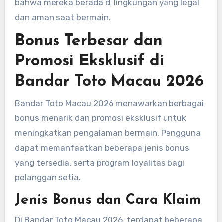
bahwa mereka berada di lingkungan yang legal
dan aman saat bermain.
Bonus Terbesar dan
Promosi Eksklusif di
Bandar Toto Macau 2026
Bandar Toto Macau 2026 menawarkan berbagai
bonus menarik dan promosi eksklusif untuk
meningkatkan pengalaman bermain. Pengguna
dapat memanfaatkan beberapa jenis bonus
yang tersedia, serta program loyalitas bagi
pelanggan setia.
Jenis Bonus dan Cara Klaim
Di Bandar Toto Macau 2026, terdapat beberapa