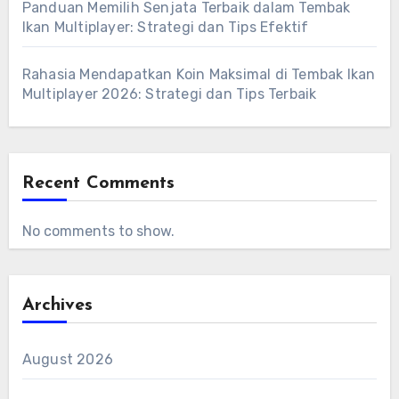
Panduan Memilih Senjata Terbaik dalam Tembak
Ikan Multiplayer: Strategi dan Tips Efektif
Rahasia Mendapatkan Koin Maksimal di Tembak Ikan
Multiplayer 2026: Strategi dan Tips Terbaik
Recent Comments
No comments to show.
Archives
August 2026