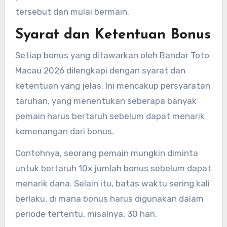
tersebut dan mulai bermain.
Syarat dan Ketentuan Bonus
Setiap bonus yang ditawarkan oleh Bandar Toto
Macau 2026 dilengkapi dengan syarat dan
ketentuan yang jelas. Ini mencakup persyaratan
taruhan, yang menentukan seberapa banyak
pemain harus bertaruh sebelum dapat menarik
kemenangan dari bonus.
Contohnya, seorang pemain mungkin diminta
untuk bertaruh 10x jumlah bonus sebelum dapat
menarik dana. Selain itu, batas waktu sering kali
berlaku, di mana bonus harus digunakan dalam
periode tertentu, misalnya, 30 hari.