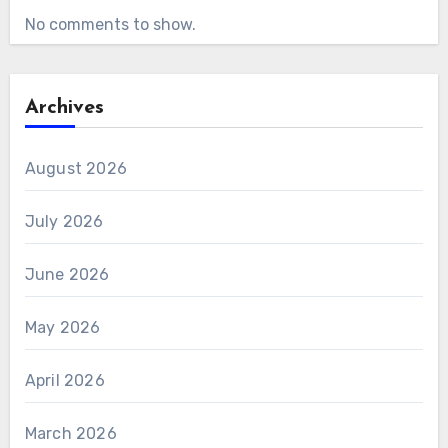
No comments to show.
Archives
August 2026
July 2026
June 2026
May 2026
April 2026
March 2026