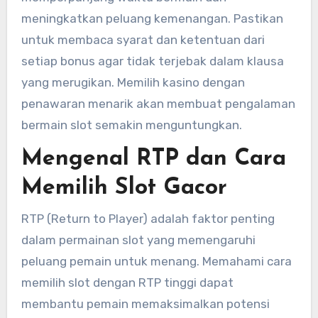
meningkatkan peluang kemenangan. Pastikan
untuk membaca syarat dan ketentuan dari
setiap bonus agar tidak terjebak dalam klausa
yang merugikan. Memilih kasino dengan
penawaran menarik akan membuat pengalaman
bermain slot semakin menguntungkan.
Mengenal RTP dan Cara
Memilih Slot Gacor
RTP (Return to Player) adalah faktor penting
dalam permainan slot yang memengaruhi
peluang pemain untuk menang. Memahami cara
memilih slot dengan RTP tinggi dapat
membantu pemain memaksimalkan potensi