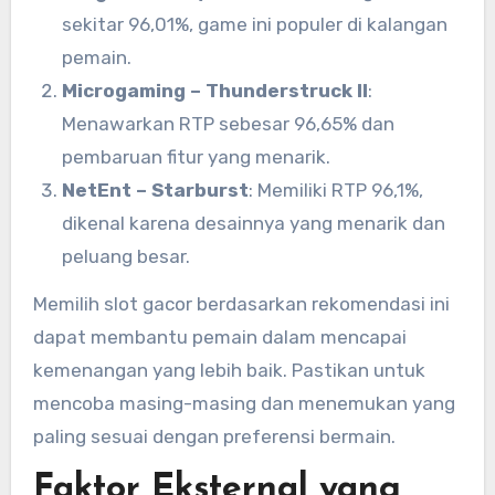
sekitar 96,01%, game ini populer di kalangan
pemain.
Microgaming – Thunderstruck II
:
Menawarkan RTP sebesar 96,65% dan
pembaruan fitur yang menarik.
NetEnt – Starburst
: Memiliki RTP 96,1%,
dikenal karena desainnya yang menarik dan
peluang besar.
Memilih slot gacor berdasarkan rekomendasi ini
dapat membantu pemain dalam mencapai
kemenangan yang lebih baik. Pastikan untuk
mencoba masing-masing dan menemukan yang
paling sesuai dengan preferensi bermain.
Faktor Eksternal yang