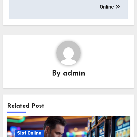
Online
By
admin
Related Post
Slot Online