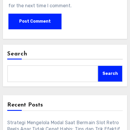
for the next time I comment.
Search
Search
Recent Posts
Strategi Mengelola Modal Saat Bermain Slot Retro
Reels Agar Tidak Cepat Habis: Tips dan Trik Efektif