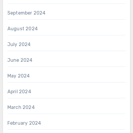
September 2024
August 2024
July 2024
June 2024
May 2024
April 2024
March 2024
February 2024