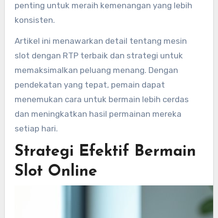
penting untuk meraih kemenangan yang lebih
konsisten.
Artikel ini menawarkan detail tentang mesin
slot dengan RTP terbaik dan strategi untuk
memaksimalkan peluang menang. Dengan
pendekatan yang tepat, pemain dapat
menemukan cara untuk bermain lebih cerdas
dan meningkatkan hasil permainan mereka
setiap hari.
Strategi Efektif Bermain
Slot Online