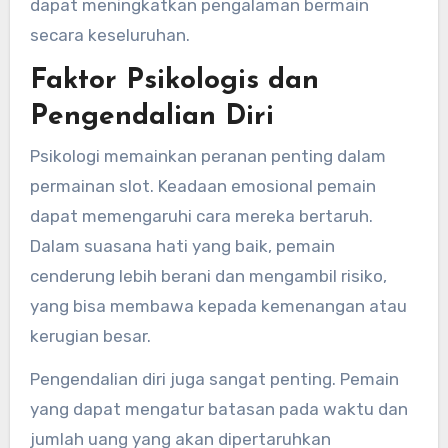
dapat meningkatkan pengalaman bermain
secara keseluruhan.
Faktor Psikologis dan
Pengendalian Diri
Psikologi memainkan peranan penting dalam
permainan slot. Keadaan emosional pemain
dapat memengaruhi cara mereka bertaruh.
Dalam suasana hati yang baik, pemain
cenderung lebih berani dan mengambil risiko,
yang bisa membawa kepada kemenangan atau
kerugian besar.
Pengendalian diri juga sangat penting. Pemain
yang dapat mengatur batasan pada waktu dan
jumlah uang yang akan dipertaruhkan