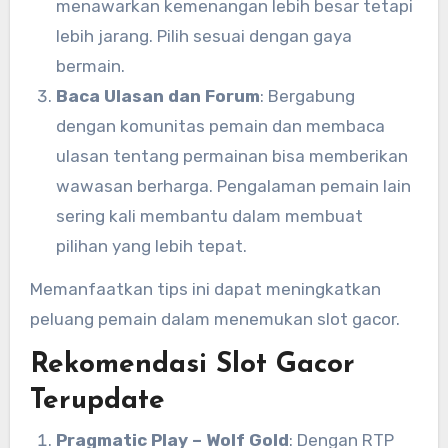
menawarkan kemenangan lebih besar tetapi
lebih jarang. Pilih sesuai dengan gaya
bermain.
Baca Ulasan dan Forum
: Bergabung
dengan komunitas pemain dan membaca
ulasan tentang permainan bisa memberikan
wawasan berharga. Pengalaman pemain lain
sering kali membantu dalam membuat
pilihan yang lebih tepat.
Memanfaatkan tips ini dapat meningkatkan
peluang pemain dalam menemukan slot gacor.
Rekomendasi Slot Gacor
Terupdate
Pragmatic Play – Wolf Gold
: Dengan RTP