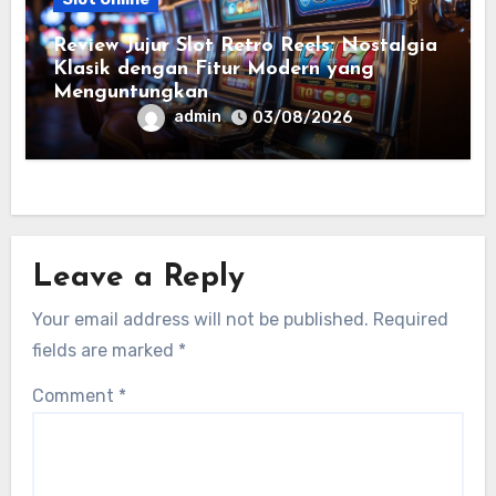
Review Jujur Slot Retro Reels: Nostalgia
Klasik dengan Fitur Modern yang
Menguntungkan
admin
03/08/2026
Leave a Reply
Your email address will not be published.
Required
fields are marked
*
Comment
*