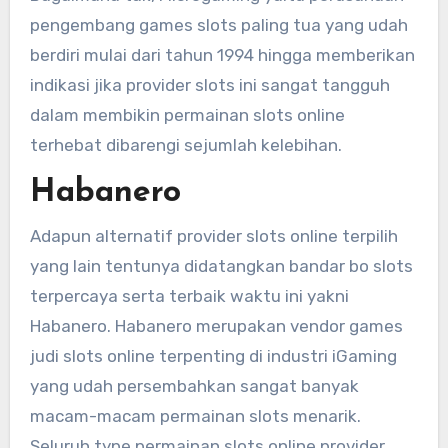
pengembang games slots paling tua yang udah
berdiri mulai dari tahun 1994 hingga memberikan
indikasi jika provider slots ini sangat tangguh
dalam membikin permainan slots online
terhebat dibarengi sejumlah kelebihan.
Habanero
Adapun alternatif provider slots online terpilih
yang lain tentunya didatangkan bandar bo slots
terpercaya serta terbaik waktu ini yakni
Habanero. Habanero merupakan vendor games
judi slots online terpenting di industri iGaming
yang udah persembahkan sangat banyak
macam-macam permainan slots menarik.
Seluruh type permainan slots online provider