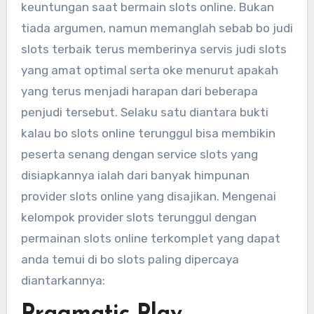
keuntungan saat bermain slots online. Bukan
tiada argumen, namun memanglah sebab bo judi
slots terbaik terus memberinya servis judi slots
yang amat optimal serta oke menurut apakah
yang terus menjadi harapan dari beberapa
penjudi tersebut. Selaku satu diantara bukti
kalau bo slots online terunggul bisa membikin
peserta senang dengan service slots yang
disiapkannya ialah dari banyak himpunan
provider slots online yang disajikan. Mengenai
kelompok provider slots terunggul dengan
permainan slots online terkomplet yang dapat
anda temui di bo slots paling dipercaya
diantarkannya: