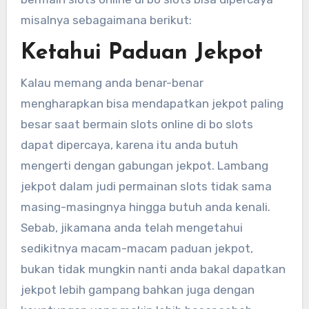
misalnya sebagaimana berikut:
Ketahui Paduan Jekpot
Kalau memang anda benar-benar
mengharapkan bisa mendapatkan jekpot paling
besar saat bermain slots online di bo slots
dapat dipercaya, karena itu anda butuh
mengerti dengan gabungan jekpot. Lambang
jekpot dalam judi permainan slots tidak sama
masing-masingnya hingga butuh anda kenali.
Sebab, jikamana anda telah mengetahui
sedikitnya macam-macam paduan jekpot,
bukan tidak mungkin nanti anda bakal dapatkan
jekpot lebih gampang bahkan juga dengan