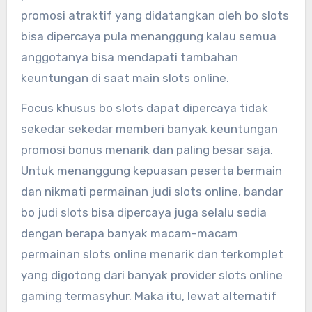
promosi atraktif yang didatangkan oleh bo slots
bisa dipercaya pula menanggung kalau semua
anggotanya bisa mendapati tambahan
keuntungan di saat main slots online.
Focus khusus bo slots dapat dipercaya tidak
sekedar sekedar memberi banyak keuntungan
promosi bonus menarik dan paling besar saja.
Untuk menanggung kepuasan peserta bermain
dan nikmati permainan judi slots online, bandar
bo judi slots bisa dipercaya juga selalu sedia
dengan berapa banyak macam-macam
permainan slots online menarik dan terkomplet
yang digotong dari banyak provider slots online
gaming termasyhur. Maka itu, lewat alternatif