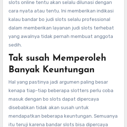
slots online tentu akan selalu dilunasi dengan
cara nyata atau tentu. Ini memberikan indikasi
kalau bandar bo judi slots selalu professional
dalam memberikan layanan judi slots terhebat
yang awalnya tidak pernah membuat anggota
sedih.
Tak susah Memperoleh
Banyak Keuntungan
Hal yang pastinya jadi argumen paling besar
kenapa tiap-tiap beberapa slotters perlu coba
masuk dengan bo slots dapat dipercaya
disebabkan tidak akan susah untuk
mendapatkan beberapa keuntungan. Semuanya
itu teruji karena bandar slots bisa dipercaya