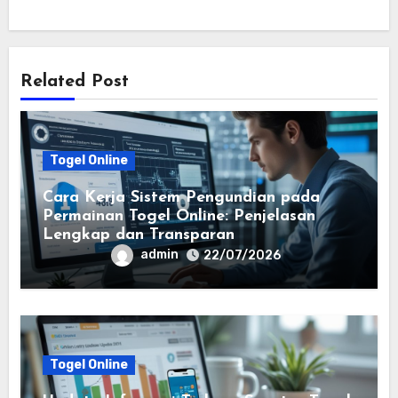
Related Post
Togel Online
Cara Kerja Sistem Pengundian pada
Permainan Togel Online: Penjelasan
Lengkap dan Transparan
admin
22/07/2026
Togel Online