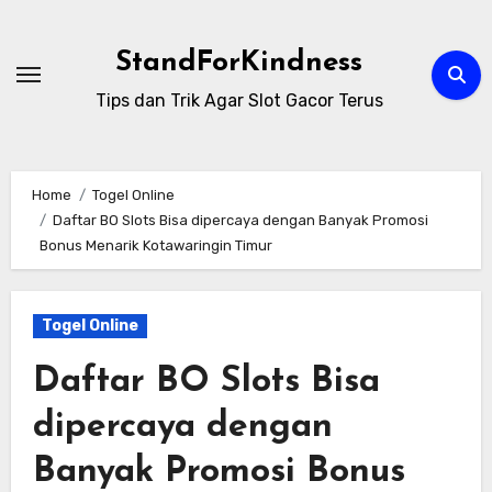
Skip
to
StandForKindness
content
Tips dan Trik Agar Slot Gacor Terus
Home
Togel Online
Daftar BO Slots Bisa dipercaya dengan Banyak Promosi
Bonus Menarik Kotawaringin Timur
Togel Online
Daftar BO Slots Bisa
dipercaya dengan
Banyak Promosi Bonus