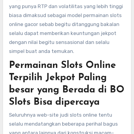
yang punya RTP dan volatilitas yang lebih tinggi
biasa dimaksud sebagai model permainan slots
online gacor sebab begitu ditanggung bakalan
selalu dapat memberikan keuntungan jekpot
dengan nilai begitu sensasional dan selalu
simpel buat anda temukan.
Permainan Slots Online
Terpilih Jekpot Paling
besar yang Berada di BO
Slots Bisa dipercaya
Seluruhnya web-site judi slots online tentu
selalu mendatangkan beberapa perihal bagus
yang antara lainnya dari konstruksi macam-