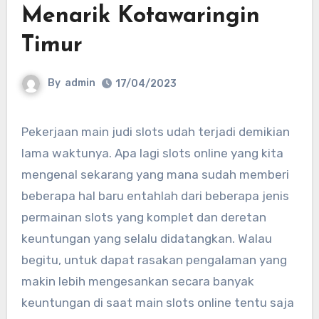
Menarik Kotawaringin
Timur
By
admin
17/04/2023
Pekerjaan main judi slots udah terjadi demikian
lama waktunya. Apa lagi slots online yang kita
mengenal sekarang yang mana sudah memberi
beberapa hal baru entahlah dari beberapa jenis
permainan slots yang komplet dan deretan
keuntungan yang selalu didatangkan. Walau
begitu, untuk dapat rasakan pengalaman yang
makin lebih mengesankan secara banyak
keuntungan di saat main slots online tentu saja