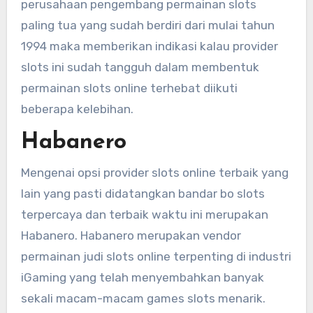
perusahaan pengembang permainan slots
paling tua yang sudah berdiri dari mulai tahun
1994 maka memberikan indikasi kalau provider
slots ini sudah tangguh dalam membentuk
permainan slots online terhebat diikuti
beberapa kelebihan.
Habanero
Mengenai opsi provider slots online terbaik yang
lain yang pasti didatangkan bandar bo slots
terpercaya dan terbaik waktu ini merupakan
Habanero. Habanero merupakan vendor
permainan judi slots online terpenting di industri
iGaming yang telah menyembahkan banyak
sekali macam-macam games slots menarik.