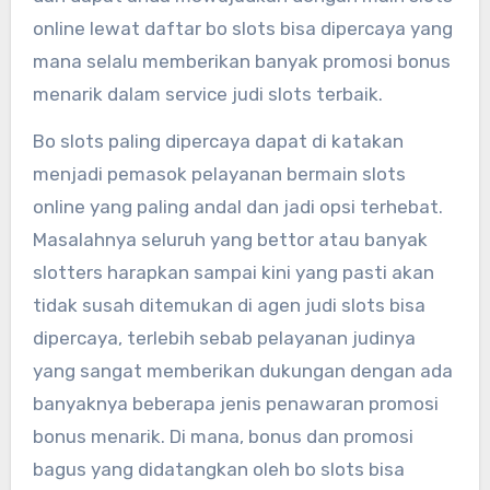
online lewat daftar bo slots bisa dipercaya yang
mana selalu memberikan banyak promosi bonus
menarik dalam service judi slots terbaik.
Bo slots paling dipercaya dapat di katakan
menjadi pemasok pelayanan bermain slots
online yang paling andal dan jadi opsi terhebat.
Masalahnya seluruh yang bettor atau banyak
slotters harapkan sampai kini yang pasti akan
tidak susah ditemukan di agen judi slots bisa
dipercaya, terlebih sebab pelayanan judinya
yang sangat memberikan dukungan dengan ada
banyaknya beberapa jenis penawaran promosi
bonus menarik. Di mana, bonus dan promosi
bagus yang didatangkan oleh bo slots bisa