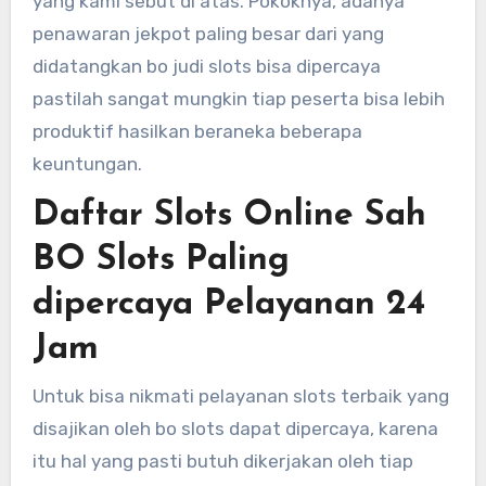
yang kami sebut di atas. Pokoknya, adanya
penawaran jekpot paling besar dari yang
didatangkan bo judi slots bisa dipercaya
pastilah sangat mungkin tiap peserta bisa lebih
produktif hasilkan beraneka beberapa
keuntungan.
Daftar Slots Online Sah
BO Slots Paling
dipercaya Pelayanan 24
Jam
Untuk bisa nikmati pelayanan slots terbaik yang
disajikan oleh bo slots dapat dipercaya, karena
itu hal yang pasti butuh dikerjakan oleh tiap