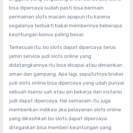
bisa dipercaya sudah pasti bisa bermain
permainan slots macam apapun itu karena
segalanya terbukti bakal memberinya beberapa
keuntungan bonus paling besar.
Terkecuali itu, bo slots dapat dipercaya terus
jamin service judi slots online yang
didatangkannya itu bisa dicapai atau dimainkan
aman dan gampang. Apa lagi, sepatutnya broker
judi slots online bisa dipercaya yang udah punyai
sebuah lisensi sah atau ijin bekerja dari instansi
judi dapat dipercaya. Hal semacam itu juga
memberikan indikasi jika pelayanan slots online
yang dikasihkan bo slots dapat dipercaya
ditegaskan bisa memberi keuntungan yang