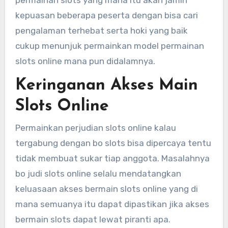
kepuasan beberapa peserta dengan bisa cari
pengalaman terhebat serta hoki yang baik
cukup menunjuk permainkan model permainan
slots online mana pun didalamnya.
Keringanan Akses Main
Slots Online
Permainkan perjudian slots online kalau
tergabung dengan bo slots bisa dipercaya tentu
tidak membuat sukar tiap anggota. Masalahnya
bo judi slots online selalu mendatangkan
keluasaan akses bermain slots online yang di
mana semuanya itu dapat dipastikan jika akses
bermain slots dapat lewat piranti apa.