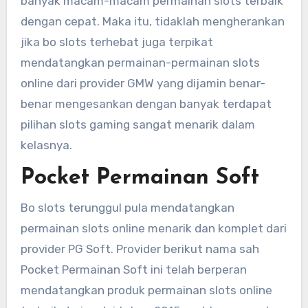
banyak macam-macam permainan slots terbaik
dengan cepat. Maka itu, tidaklah mengherankan
jika bo slots terhebat juga terpikat
mendatangkan permainan-permainan slots
online dari provider GMW yang dijamin benar-
benar mengesankan dengan banyak terdapat
pilihan slots gaming sangat menarik dalam
kelasnya.
Pocket Permainan Soft
Bo slots terunggul pula mendatangkan
permainan slots online menarik dan komplet dari
provider PG Soft. Provider berikut nama sah
Pocket Permainan Soft ini telah berperan
mendatangkan produk permainan slots online