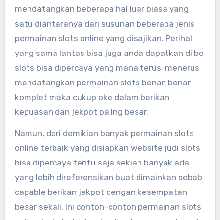
mendatangkan beberapa hal luar biasa yang
satu diantaranya dari susunan beberapa jenis
permainan slots online yang disajikan. Perihal
yang sama lantas bisa juga anda dapatkan di bo
slots bisa dipercaya yang mana terus-menerus
mendatangkan permainan slots benar-benar
komplet maka cukup oke dalam berikan
kepuasan dan jekpot paling besar.
Namun, dari demikian banyak permainan slots
online terbaik yang disiapkan website judi slots
bisa dipercaya tentu saja sekian banyak ada
yang lebih direferensikan buat dimainkan sebab
capable berikan jekpot dengan kesempatan
besar sekali. Ini contoh-contoh permainan slots