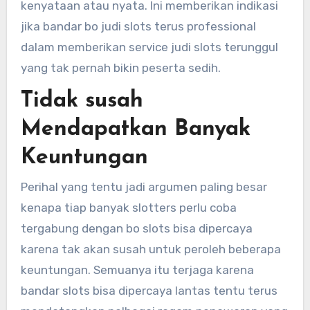
kenyataan atau nyata. Ini memberikan indikasi
jika bandar bo judi slots terus professional
dalam memberikan service judi slots terunggul
yang tak pernah bikin peserta sedih.
Tidak susah
Mendapatkan Banyak
Keuntungan
Perihal yang tentu jadi argumen paling besar
kenapa tiap banyak slotters perlu coba
tergabung dengan bo slots bisa dipercaya
karena tak akan susah untuk peroleh beberapa
keuntungan. Semuanya itu terjaga karena
bandar slots bisa dipercaya lantas tentu terus