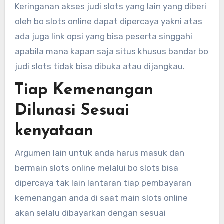
Keringanan akses judi slots yang lain yang diberi
oleh bo slots online dapat dipercaya yakni atas
ada juga link opsi yang bisa peserta singgahi
apabila mana kapan saja situs khusus bandar bo
judi slots tidak bisa dibuka atau dijangkau.
Tiap Kemenangan
Dilunasi Sesuai
kenyataan
Argumen lain untuk anda harus masuk dan
bermain slots online melalui bo slots bisa
dipercaya tak lain lantaran tiap pembayaran
kemenangan anda di saat main slots online
akan selalu dibayarkan dengan sesuai