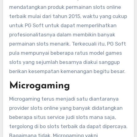
mendatangkan produk permainan slots online
terbaik mulai dari tahun 2015, waktu yang cukup
untuk PG Soft untuk dapat memperlihatkan
profesionalitasnya dalam membikin banyak
permainan slots menarik. Terkecuali itu, PG Soft
pula mempunyai beberapa ratus model games
slots yang sejumlah besarnya diakui sanggup
berikan kesempatan kemenangan begitu besar.
Microgaming
Microgaming terus menjadi satu diantaranya
provider slots online yang banyak didatangkan
beberapa situs service judi slots mana saja,
tergolong di bo slots terbaik da dapat dipercaya.
Bagaimana tidak, Microgaming yakni