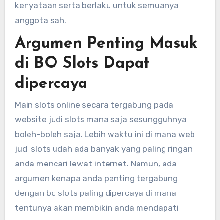
kenyataan serta berlaku untuk semuanya
anggota sah.
Argumen Penting Masuk
di BO Slots Dapat
dipercaya
Main slots online secara tergabung pada
website judi slots mana saja sesungguhnya
boleh-boleh saja. Lebih waktu ini di mana web
judi slots udah ada banyak yang paling ringan
anda mencari lewat internet. Namun, ada
argumen kenapa anda penting tergabung
dengan bo slots paling dipercaya di mana
tentunya akan membikin anda mendapati