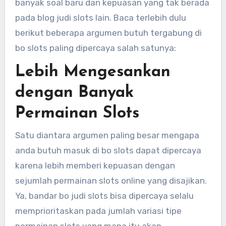
banyak soal baru dan kepuasan yang tak berada
pada blog judi slots lain. Baca terlebih dulu
berikut beberapa argumen butuh tergabung di
bo slots paling dipercaya salah satunya:
Lebih Mengesankan
dengan Banyak
Permainan Slots
Satu diantara argumen paling besar mengapa
anda butuh masuk di bo slots dapat dipercaya
karena lebih memberi kepuasan dengan
sejumlah permainan slots online yang disajikan.
Ya, bandar bo judi slots bisa dipercaya selalu
memprioritaskan pada jumlah variasi tipe
permainan slots yang mana itu akan