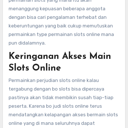
menanggung kepuasan beberapa anggota
dengan bisa cari pengalaman terhebat dan
keberuntungan yang baik cukup memutuskan
permainkan type permainan slots online mana
pun didalamnya.
Keringanan Akses Main
Slots Online
Permainkan perjudian slots online kalau
tergabung dengan bo slots bisa dipercaya
pastinya akan tidak membikin susah tiap-tiap
peserta. Karena bo judi slots online terus
mendatangkan kelapangan akses bermain slots
online yang di mana seluruhnya dapat