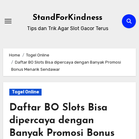
Skip
to
StandForKindness
content
Tips dan Trik Agar Slot Gacor Terus
Home
Togel Online
Daftar BO Slots Bisa dipercaya dengan Banyak Promosi
Bonus Menarik Sendawar
Togel Online
Daftar BO Slots Bisa
dipercaya dengan
Banyak Promosi Bonus