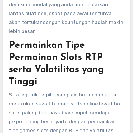
demikian, modal yang anda mengeluarkan
lantas buat beli jekpot pada awal tentunya
akan tertukar dengan keuntungan hadiah makin
lebih besar.
Permainkan Tipe
Permainan Slots RTP
serta Volatilitas yang
Tinggi
Strategi trik terpilih yang lain butuh pun anda
melakukan sewaktu main slots online lewat bo
slots paling dipercaya biar simpel mendapat
jekpot paling besar yaitu dengan permainkan
tipe games slots dengan RTP dan volatilitas