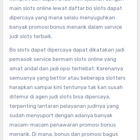
main slots online lewat daftar bo slots dapat
dipercaya yang mana selalu menyuguhkan
banyak promosi bonus menarik dalam service
judi slots terbaik.
Bo slots dapat dipercaya dapat dikatakan jadi
pemasok service bermain slots online yang
amat andal dan jadi opsi terhebat. Karenanya
semuanya yang bettor atau beberapa slotters
harapkan sampai kini tentunya tak kan susah
ditemui di agen judi slots bisa dipercaya,
terpenting lantaran pelayanan judinya yang
sudah menyuport dengan adanya banyak
macam-macam penawaran promosi bonus
menarik. Di mana, bonus dan promosi bagus