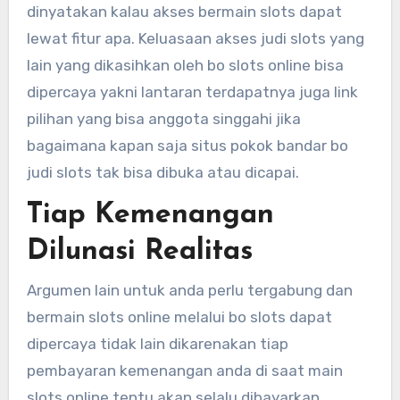
dinyatakan kalau akses bermain slots dapat
lewat fitur apa. Keluasaan akses judi slots yang
lain yang dikasihkan oleh bo slots online bisa
dipercaya yakni lantaran terdapatnya juga link
pilihan yang bisa anggota singgahi jika
bagaimana kapan saja situs pokok bandar bo
judi slots tak bisa dibuka atau dicapai.
Tiap Kemenangan
Dilunasi Realitas
Argumen lain untuk anda perlu tergabung dan
bermain slots online melalui bo slots dapat
dipercaya tidak lain dikarenakan tiap
pembayaran kemenangan anda di saat main
slots online tentu akan selalu dibayarkan