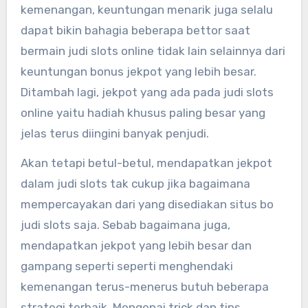
kemenangan, keuntungan menarik juga selalu
dapat bikin bahagia beberapa bettor saat
bermain judi slots online tidak lain selainnya dari
keuntungan bonus jekpot yang lebih besar.
Ditambah lagi, jekpot yang ada pada judi slots
online yaitu hadiah khusus paling besar yang
jelas terus diingini banyak penjudi.
Akan tetapi betul-betul, mendapatkan jekpot
dalam judi slots tak cukup jika bagaimana
mempercayakan dari yang disediakan situs bo
judi slots saja. Sebab bagaimana juga,
mendapatkan jekpot yang lebih besar dan
gampang seperti seperti menghendaki
kemenangan terus-menerus butuh beberapa
strategi terbaik. Mengenai trick dan tips