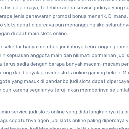
ots bisa dipercaya, terlebih karena service judinya yang 
apa jenis penawaran promosi bonus menarik. Di mana,
bo slots dapat dipercaya pun menanggung jika seluruhny
n di saat main slots online.
kan sekedar hanya memberi jumlahnya keuntungan promo
amin kepuasan anggota main dan nikmati permainan judi s
a juga terus sedia dengan berapa banyak macam-macam pe
otong dari banyak provider slots online gaming beken. Ma
nggota yang masuk di bandar bo judi slots dapat dipercay
a pun karena segalanya teruji akan memberinya sejumla
jamin service judi slots online yang didatangkannya itu b
gi, sepatutnya agen judi slots online paling dipercaya 