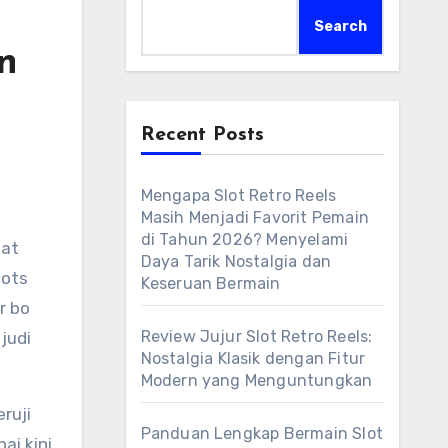
Search
n
Recent Posts
Mengapa Slot Retro Reels
Masih Menjadi Favorit Pemain
di Tahun 2026? Menyelami
pat
Daya Tarik Nostalgia dan
lots
Keseruan Bermain
r bo
Review Jujur Slot Retro Reels:
judi
Nostalgia Klasik dengan Fitur
Modern yang Menguntungkan
ruji
Panduan Lengkap Bermain Slot
ai kini