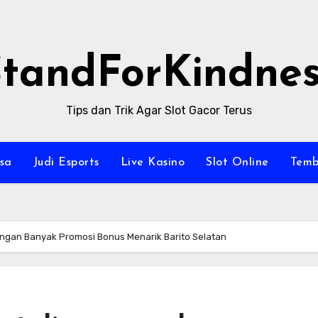
StandForKindnes
Tips dan Trik Agar Slot Gacor Terus
sa
Judi Esports
Live Kasino
Slot Online
Temb
engan Banyak Promosi Bonus Menarik Barito Selatan