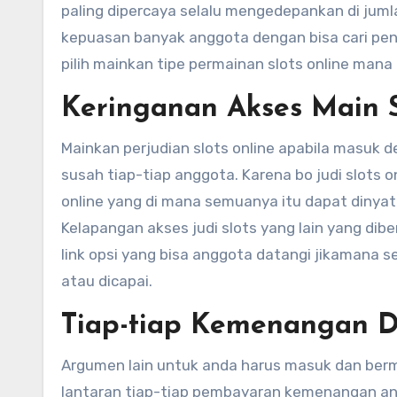
paling dipercaya selalu mengedepankan di juml
kepuasan banyak anggota dengan bisa cari pen
pilih mainkan tipe permainan slots online mana
Keringanan Akses Main S
Mainkan perjudian slots online apabila masuk 
susah tiap-tiap anggota. Karena bo judi slots 
online yang di mana semuanya itu dapat dinyata
Kelapangan akses judi slots yang lain yang dibe
link opsi yang bisa anggota datangi jikamana se
atau dicapai.
Tiap-tiap Kemenangan D
Argumen lain untuk anda harus masuk dan bermai
lantaran tiap-tiap pembayaran kemenangan anda