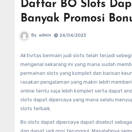
Daftar BO Slots Dap
Banyak Promosi Bonu
By
admin
24/04/2023
Aktivitas bermain judi slots telah terjadi sebegitu lama waktunya. Ditambah lagi slots online yang kita
mengenal sekarang ini yang mana sudah member
permainan slots yang komplet dan barisan keun
rasakan pengalaman yang makin lebih memberi 
online tentu saja lebih komplet serta dapat a
slots dapat dipercaya yang mana selalu menyu
slots terbaik.
Bo slots dapat dipercaya dapat disebut sebagai
dan dapat jadi opsi terunggul. Masalahnya sem