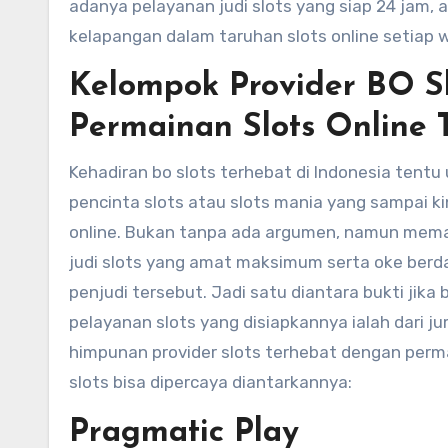
adanya pelayanan judi slots yang siap 24 jam,
kelapangan dalam taruhan slots online setiap 
Kelompok Provider BO S
Permainan Slots Online 
Kehadiran bo slots terhebat di Indonesia tent
pencinta slots atau slots mania yang sampai k
online. Bukan tanpa ada argumen, namun memang
judi slots yang amat maksimum serta oke berda
penjudi tersebut. Jadi satu diantara bukti jika
pelayanan slots yang disiapkannya ialah dari j
himpunan provider slots terhebat dengan perma
slots bisa dipercaya diantarkannya:
Pragmatic Play