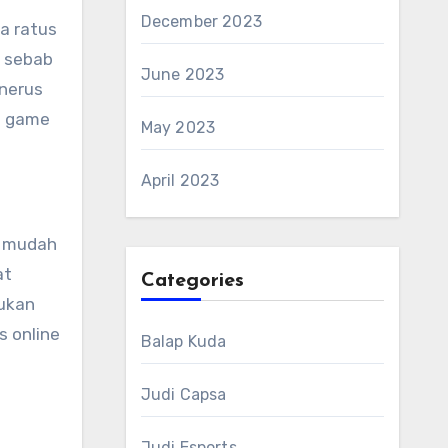
December 2023
pa ratus
e sebab
June 2023
nerus
a game
May 2023
April 2023
ra mudah
at
Categories
Bukan
s online
Balap Kuda
Judi Capsa
Judi Esports