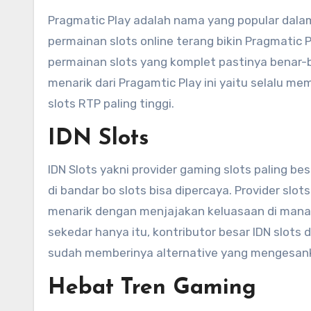
Pragmatic Play adalah nama yang popular dalam i
permainan slots online terang bikin Pragmatic P
permainan slots yang komplet pastinya benar
menarik dari Pragamtic Play ini yaitu selalu
slots RTP paling tinggi.
IDN Slots
IDN Slots yakni provider gaming slots paling be
di bandar bo slots bisa dipercaya. Provider sl
menarik dengan menjajakan keluasaan di mana 
sekedar hanya itu, kontributor besar IDN slot
sudah memberinya alternative yang mengesank
Hebat Tren Gaming