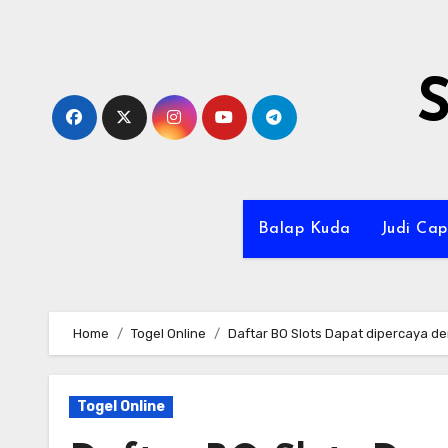
Skip
to
content
Balap Kuda
Judi Cap
Home
Togel Online
Daftar BO Slots Dapat dipercaya d
Togel Online