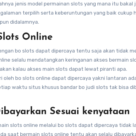
ahnya jenis model permainan slots yang mana itu bakal 
galaman terpilih serta keberuntungan yang baik cukup 
 pun didalamnya.
lots Online
dengan bo slots dapat dipercaya tentu saja akan tidak m
online selalu mendatangkan keringanan akses bermain sl
kan kalau akses main slots dapat lewat piranti apa.
ri oleh bo slots online dapat dipercaya yakni lantaran ad
tiap waktu situs khusus bandar bo judi slots tak bisa d
ibayarkan Sesuai kenyataan
n slots online melalui bo slots dapat dipercaya tidak l
 saat bermain slots online tentu akan selalu dibayark