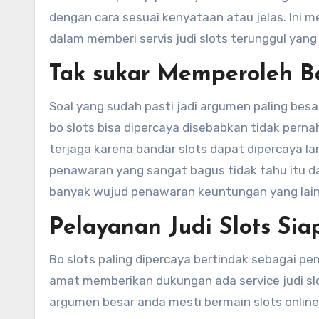
dengan cara sesuai kenyataan atau jelas. Ini me
dalam memberi servis judi slots terunggul yan
Tak sukar Memperoleh 
Soal yang sudah pasti jadi argumen paling bes
bo slots bisa dipercaya disebabkan tidak pe
terjaga karena bandar slots dapat dipercaya 
penawaran yang sangat bagus tidak tahu itu dar
banyak wujud penawaran keuntungan yang lain
Pelayanan Judi Slots Sia
Bo slots paling dipercaya bertindak sebagai pe
amat memberikan dukungan ada service judi slo
argumen besar anda mesti bermain slots online 