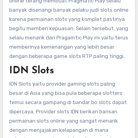
online terang membuat Pragmatic Play selalu
banyak disenangi banyak pelaku judi slots online
karena permainan slots yang komplet pastinya
begitu memberi kepuasan. Selain tersebut, yang
selalu menarik dari Pragamtic Play ini yaitu terus
memberinya kemenangan yang lebih besar
dengan beberapa game slots RTP paling tinggi.
IDN Slots
IDN Slots yaitu provider gaming slots paling
besar di Asia yang bisa pula beberapa slotters
temui secara gampang di bandar bo slots dapat
dipercaya. Provider slots IDN berikan barisan
permainan slots online yang sangat menarik
dengan menjajakan kelapangan di mana