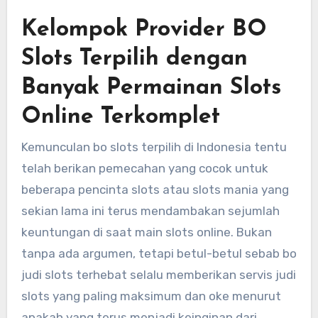
Kelompok Provider BO
Slots Terpilih dengan
Banyak Permainan Slots
Online Terkomplet
Kemunculan bo slots terpilih di Indonesia tentu
telah berikan pemecahan yang cocok untuk
beberapa pencinta slots atau slots mania yang
sekian lama ini terus mendambakan sejumlah
keuntungan di saat main slots online. Bukan
tanpa ada argumen, tetapi betul-betul sebab bo
judi slots terhebat selalu memberikan servis judi
slots yang paling maksimum dan oke menurut
apakah yang terus menjadi keinginan dari