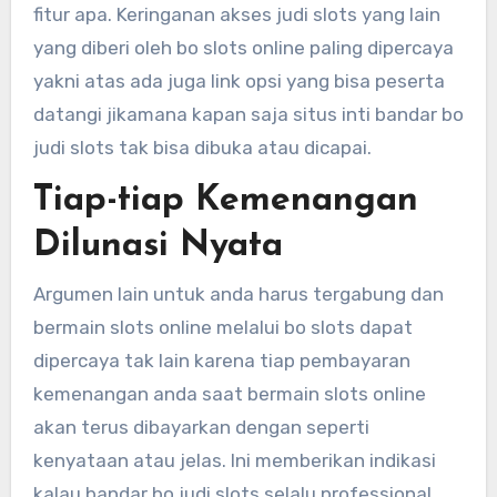
fitur apa. Keringanan akses judi slots yang lain
yang diberi oleh bo slots online paling dipercaya
yakni atas ada juga link opsi yang bisa peserta
datangi jikamana kapan saja situs inti bandar bo
judi slots tak bisa dibuka atau dicapai.
Tiap-tiap Kemenangan
Dilunasi Nyata
Argumen lain untuk anda harus tergabung dan
bermain slots online melalui bo slots dapat
dipercaya tak lain karena tiap pembayaran
kemenangan anda saat bermain slots online
akan terus dibayarkan dengan seperti
kenyataan atau jelas. Ini memberikan indikasi
kalau bandar bo judi slots selalu professional