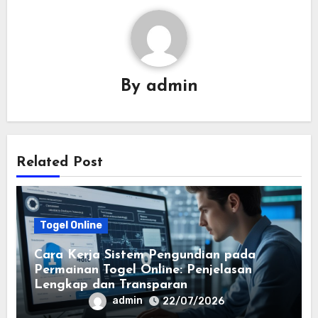
By
admin
Related Post
Togel Online
Cara Kerja Sistem Pengundian pada
Permainan Togel Online: Penjelasan
Lengkap dan Transparan
admin
22/07/2026