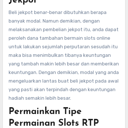
Jekpot
Beli jekpot benar-benar dibutuhkan berapa
banyak modal. Namun demikian, dengan
melaksanakan pembelian jekpot itu, anda dapat
peroleh dana tambahan bermain slots online
untuk lakukan sejumlah perputaran sesudah itu
maka bisa menimbulkan tibanya keuntungan
yang tambah makin lebih besar dan memberikan
keuntungan. Dengan demikian, modal yang anda
mengeluarkan lantas buat beli jekpot pada awal
yang pasti akan terpindah dengan keuntungan
hadiah semakin lebih besar.
Permainkan Tipe
Permainan Slots RTP