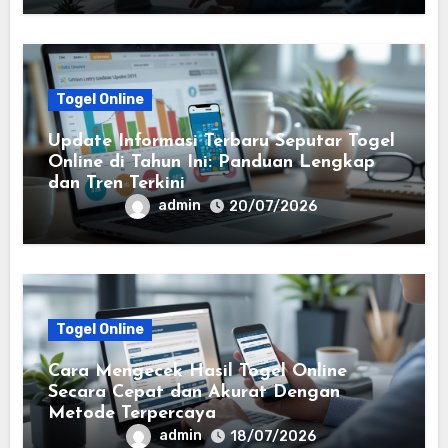
Togel Online
Update Informasi Terbaru Seputar Togel
Online di Tahun Ini: Panduan Lengkap
dan Tren Terkini
admin
20/07/2026
Togel Online
Cara Mengecek Hasil Togel Online
Secara Cepat dan Akurat Dengan
Metode Terpercaya
admin
18/07/2026