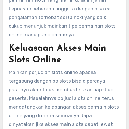
kepuasan beberapa anggota dengan bisa cari
pengalaman terhebat serta hoki yang baik
cukup menunjuk mainkan tipe permainan slots
online mana pun didalamnya.
Keluasaan Akses Main
Slots Online
Mainkan perjudian slots online apabila
tergabung dengan bo slots bisa dipercaya
pastinya akan tidak membuat sukar tiap-tiap
peserta. Masalahnya bo judi slots online terus
mendatangkan kelapangan akses bermain slots
online yang di mana semuanya dapat
dinyatakan jika akses main slots dapat lewat