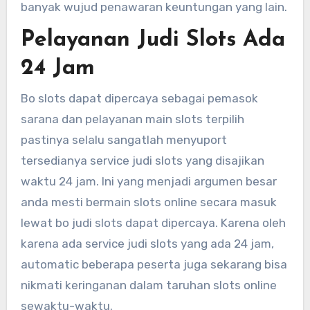
banyak wujud penawaran keuntungan yang lain.
Pelayanan Judi Slots Ada
24 Jam
Bo slots dapat dipercaya sebagai pemasok
sarana dan pelayanan main slots terpilih
pastinya selalu sangatlah menyuport
tersedianya service judi slots yang disajikan
waktu 24 jam. Ini yang menjadi argumen besar
anda mesti bermain slots online secara masuk
lewat bo judi slots dapat dipercaya. Karena oleh
karena ada service judi slots yang ada 24 jam,
automatic beberapa peserta juga sekarang bisa
nikmati keringanan dalam taruhan slots online
sewaktu-waktu.