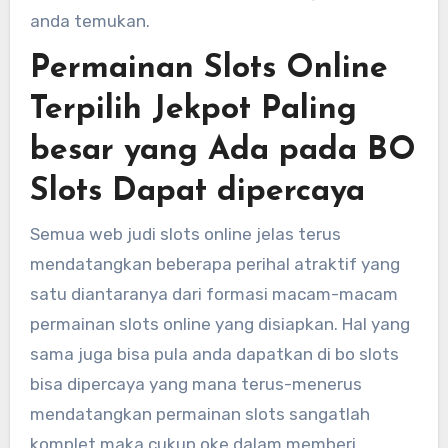
anda temukan.
Permainan Slots Online
Terpilih Jekpot Paling
besar yang Ada pada BO
Slots Dapat dipercaya
Semua web judi slots online jelas terus
mendatangkan beberapa perihal atraktif yang
satu diantaranya dari formasi macam-macam
permainan slots online yang disiapkan. Hal yang
sama juga bisa pula anda dapatkan di bo slots
bisa dipercaya yang mana terus-menerus
mendatangkan permainan slots sangatlah
komplet maka cukup oke dalam memberi