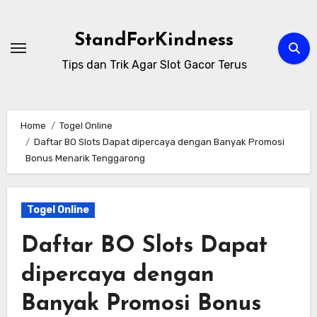
Skip
to
StandForKindness
content
Tips dan Trik Agar Slot Gacor Terus
Home
Togel Online
Daftar BO Slots Dapat dipercaya dengan Banyak Promosi
Bonus Menarik Tenggarong
Togel Online
Daftar BO Slots Dapat
dipercaya dengan
Banyak Promosi Bonus