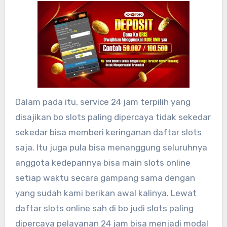
Dalam pada itu, service 24 jam terpilih yang
disajikan bo slots paling dipercaya tidak sekedar
sekedar bisa memberi keringanan daftar slots
saja. Itu juga pula bisa menanggung seluruhnya
anggota kedepannya bisa main slots online
setiap waktu secara gampang sama dengan
yang sudah kami berikan awal kalinya. Lewat
daftar slots online sah di bo judi slots paling
dipercaya pelayanan 24 jam bisa menjadi modal