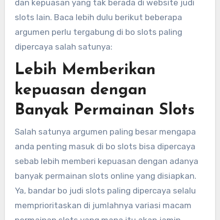
dan kepuasan yang tak berada di website judi
slots lain. Baca lebih dulu berikut beberapa
argumen perlu tergabung di bo slots paling
dipercaya salah satunya:
Lebih Memberikan
kepuasan dengan
Banyak Permainan Slots
Salah satunya argumen paling besar mengapa
anda penting masuk di bo slots bisa dipercaya
sebab lebih memberi kepuasan dengan adanya
banyak permainan slots online yang disiapkan.
Ya, bandar bo judi slots paling dipercaya selalu
memprioritaskan di jumlahnya variasi macam
permainan slots yang mana itu akan jamin