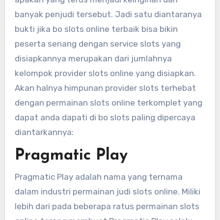
banyak penjudi tersebut. Jadi satu diantaranya
bukti jika bo slots online terbaik bisa bikin
peserta senang dengan service slots yang
disiapkannya merupakan dari jumlahnya
kelompok provider slots online yang disiapkan.
Akan halnya himpunan provider slots terhebat
dengan permainan slots online terkomplet yang
dapat anda dapati di bo slots paling dipercaya
diantarkannya:
Pragmatic Play
Pragmatic Play adalah nama yang ternama
dalam industri permainan judi slots online. Miliki
lebih dari pada beberapa ratus permainan slots