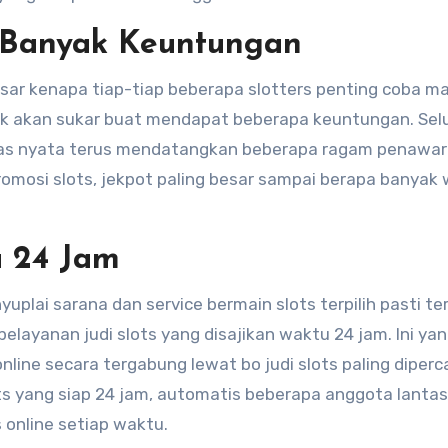
 Banyak Keuntungan
besar kenapa tiap-tiap beberapa slotters penting coba m
dak akan sukar buat mendapat beberapa keuntungan. Sel
lantas nyata terus mendatangkan beberapa ragam penawa
 promosi slots, jekpot paling besar sampai berapa banyak
a 24 Jam
yuplai sarana dan service bermain slots terpilih pasti te
ayanan judi slots yang disajikan waktu 24 jam. Ini ya
line secara tergabung lewat bo judi slots paling diperc
ts yang siap 24 jam, automatis beberapa anggota lantas
 online setiap waktu.