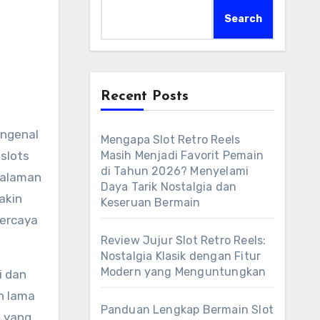
Search
Recent Posts
Mengapa Slot Retro Reels
slots
Masih Menjadi Favorit Pemain
di Tahun 2026? Menyelami
galaman
Daya Tarik Nostalgia dan
akin
Keseruan Bermain
percaya
Review Jujur Slot Retro Reels:
Nostalgia Klasik dengan Fitur
Modern yang Menguntungkan
i dan
n lama
Panduan Lengkap Bermain Slot
a yang