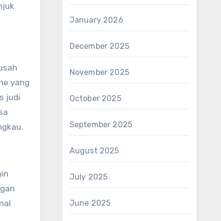
njuk
January 2026
December 2025
susah
November 2025
ine yang
 judi
October 2025
isa
September 2025
ngkau.
August 2025
ain
July 2025
ngan
nal
June 2025