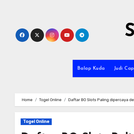
Skip
to
content
Balap Kuda
Judi Cap
Home
Togel Online
Daftar BO Slots Paling dipercaya 
Togel Online