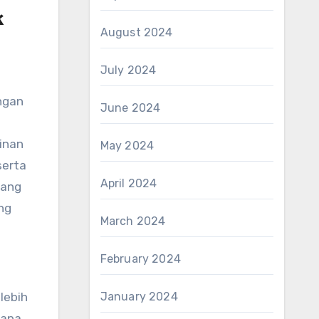
k
August 2024
July 2024
ngan
June 2024
ginan
May 2024
serta
April 2024
yang
ng
March 2024
February 2024
lebih
January 2024
rapa