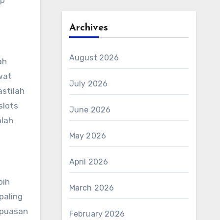
up
Archives
August 2026
ah
wat
July 2026
stilah
slots
June 2026
alah
May 2026
April 2026
bih
March 2026
paling
epuasan
February 2026