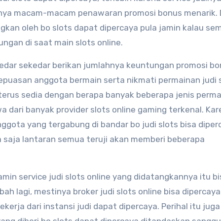
nya macam-macam penawaran promosi bonus menarik. 
gkan oleh bo slots dapat dipercaya pula jamin kalau s
an di saat main slots online.
ekedar sekedar berikan jumlahnya keuntungan promosi b
kepuasan anggota bermain serta nikmati permainan judi 
ga terus sedia dengan berapa banyak beberapa jenis perm
 dari banyak provider slots online gaming terkenal. Kare
anggota yang tergabung di bandar bo judi slots bisa dipe
 saja lantaran semua teruji akan memberi beberapa
jamin service judi slots online yang didatangkannya itu b
h lagi, mestinya broker judi slots online bisa dipercay
erja dari instansi judi dapat dipercaya. Perihal itu juga