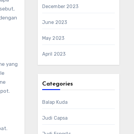
December 2023
rsebut,
 dengan
June 2023
May 2023
April 2023
ine yang
le
ine
Categories
pot.
Balap Kuda
Judi Capsa
pat.
Judi Esports