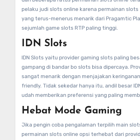
pelaku judi slots online karena permainan slot
yang terus-menerus menarik dari Pragamtic Pla
sejumlah game slots RTP paling tinggi.
IDN Slots
IDN Slots yaitu provider gaming slots paling be
gampang di bandar bo slots bisa dipercaya. Pro
sangat menarik dengan menjajakan keringanan 
friendly. Tidak sekedar hanya itu, andil besar 
udah memberikan preferensi yang paling memb
Hebat Mode Gaming
Jika pengin coba pengalaman terpilih main slots
permainan slots online opsi terhebat dari prov