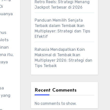
Retro Reels: Strategi Menang
Di
Jackpot Terbesar di 2026
emuanya
Panduan Memilih Senjata
Terbaik dalam Tembak Ikan
Multiplayer: Strategi dan Tips
onus
Efektif
slots
ainan
Rahasia Mendapatkan Koin
na itu,
Maksimal di Tembak Ikan
Multiplayer 2026: Strategi dan
rcaya
Tips Terbaik
isa
Recent Comments
a yang
No comments to show.