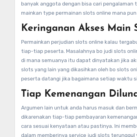
banyak anggota dengan bisa cari pengalaman t
mainkan type permainan slots online mana pun
Keringanan Akses Main S
Permainkan perjudian slots online kalau tergab
tiap-tiap peserta. Masalahnya bo judi slots on
di mana semuanya itu dapat dinyatakan jika ak
slots yang lain yang dikasihkan oleh bo slots on
peserta datangi jika bagaimana setiap waktu si
Tiap Kemenangan Diluna
Argumen lain untuk anda harus masuk dan bermain
dikarenakan tiap-tiap pembayaran kemenangan a
cara sesuai kenyataan atau pastinya. Ini member
dalam memberinya service judi slots terunggul 