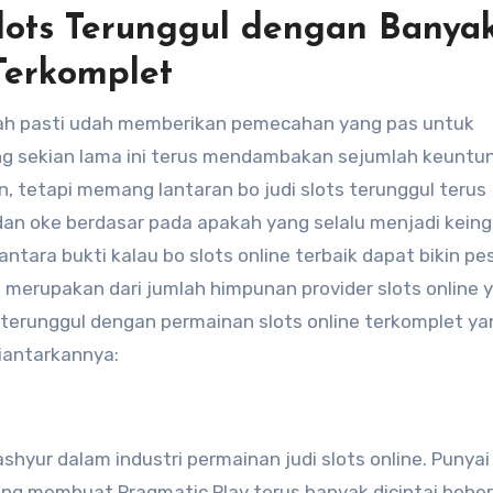
lots Terunggul dengan Banya
Terkomplet
udah pasti udah memberikan pemecahan yang pas untuk
ng sekian lama ini terus mendambakan sejumlah keuntu
, tetapi memang lantaran bo judi slots terunggul terus
 dan oke berdasar pada apakah yang selalu menjadi kein
antara bukti kalau bo slots online terbaik dapat bikin pe
 merupakan dari jumlah himpunan provider slots online 
s terunggul dengan permainan slots online terkomplet ya
diantarkannya:
hyur dalam industri permainan judi slots online. Punyai 
rang membuat Pragmatic Play terus banyak dicintai bebe