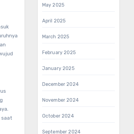
May 2025
April 2025
asuk
uruhnya
March 2025
ran
February 2025
 wujud
January 2025
December 2024
rus
ng
November 2024
aya.
October 2024
 saat
September 2024