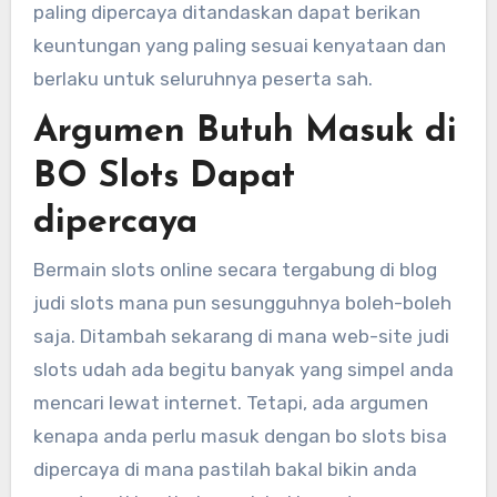
paling dipercaya ditandaskan dapat berikan
keuntungan yang paling sesuai kenyataan dan
berlaku untuk seluruhnya peserta sah.
Argumen Butuh Masuk di
BO Slots Dapat
dipercaya
Bermain slots online secara tergabung di blog
judi slots mana pun sesungguhnya boleh-boleh
saja. Ditambah sekarang di mana web-site judi
slots udah ada begitu banyak yang simpel anda
mencari lewat internet. Tetapi, ada argumen
kenapa anda perlu masuk dengan bo slots bisa
dipercaya di mana pastilah bakal bikin anda