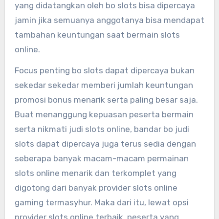
yang didatangkan oleh bo slots bisa dipercaya
jamin jika semuanya anggotanya bisa mendapat
tambahan keuntungan saat bermain slots
online.
Focus penting bo slots dapat dipercaya bukan
sekedar sekedar memberi jumlah keuntungan
promosi bonus menarik serta paling besar saja.
Buat menanggung kepuasan peserta bermain
serta nikmati judi slots online, bandar bo judi
slots dapat dipercaya juga terus sedia dengan
seberapa banyak macam-macam permainan
slots online menarik dan terkomplet yang
digotong dari banyak provider slots online
gaming termasyhur. Maka dari itu, lewat opsi
provider slots online terbaik, peserta yang