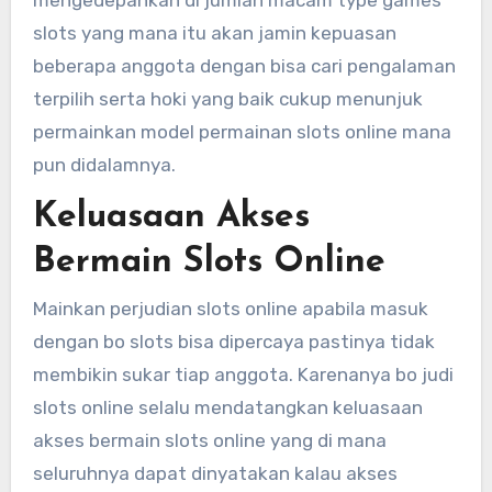
slots yang mana itu akan jamin kepuasan
beberapa anggota dengan bisa cari pengalaman
terpilih serta hoki yang baik cukup menunjuk
permainkan model permainan slots online mana
pun didalamnya.
Keluasaan Akses
Bermain Slots Online
Mainkan perjudian slots online apabila masuk
dengan bo slots bisa dipercaya pastinya tidak
membikin sukar tiap anggota. Karenanya bo judi
slots online selalu mendatangkan keluasaan
akses bermain slots online yang di mana
seluruhnya dapat dinyatakan kalau akses