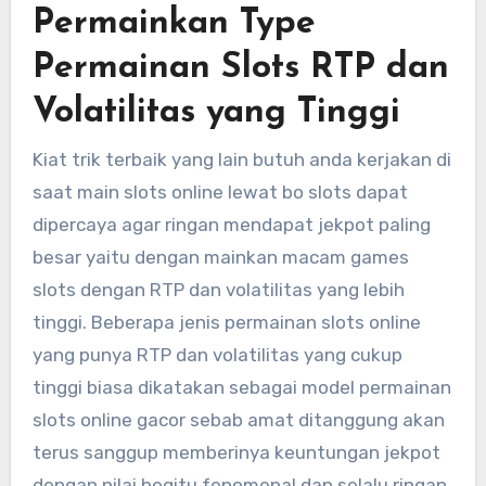
Permainkan Type
Permainan Slots RTP dan
Volatilitas yang Tinggi
Kiat trik terbaik yang lain butuh anda kerjakan di
saat main slots online lewat bo slots dapat
dipercaya agar ringan mendapat jekpot paling
besar yaitu dengan mainkan macam games
slots dengan RTP dan volatilitas yang lebih
tinggi. Beberapa jenis permainan slots online
yang punya RTP dan volatilitas yang cukup
tinggi biasa dikatakan sebagai model permainan
slots online gacor sebab amat ditanggung akan
terus sanggup memberinya keuntungan jekpot
dengan nilai begitu fenomenal dan selalu ringan