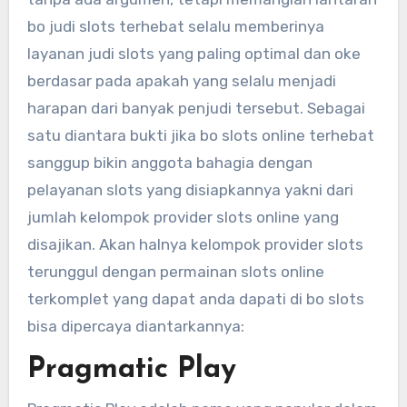
bo judi slots terhebat selalu memberinya
layanan judi slots yang paling optimal dan oke
berdasar pada apakah yang selalu menjadi
harapan dari banyak penjudi tersebut. Sebagai
satu diantara bukti jika bo slots online terhebat
sanggup bikin anggota bahagia dengan
pelayanan slots yang disiapkannya yakni dari
jumlah kelompok provider slots online yang
disajikan. Akan halnya kelompok provider slots
terunggul dengan permainan slots online
terkomplet yang dapat anda dapati di bo slots
bisa dipercaya diantarkannya:
Pragmatic Play