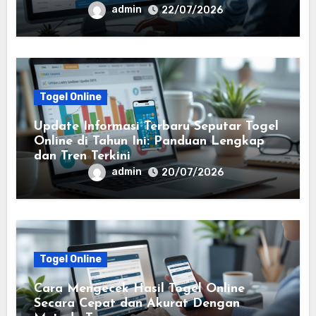
admin
22/07/2026
Togel Online
Update Informasi Terbaru Seputar Togel
Online di Tahun Ini: Panduan Lengkap
dan Tren Terkini
admin
20/07/2026
Togel Online
Cara Mengecek Hasil Togel Online
Secara Cepat dan Akurat Dengan