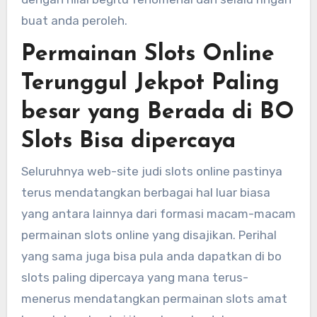
buat anda peroleh.
Permainan Slots Online
Terunggul Jekpot Paling
besar yang Berada di BO
Slots Bisa dipercaya
Seluruhnya web-site judi slots online pastinya
terus mendatangkan berbagai hal luar biasa
yang antara lainnya dari formasi macam-macam
permainan slots online yang disajikan. Perihal
yang sama juga bisa pula anda dapatkan di bo
slots paling dipercaya yang mana terus-
menerus mendatangkan permainan slots amat