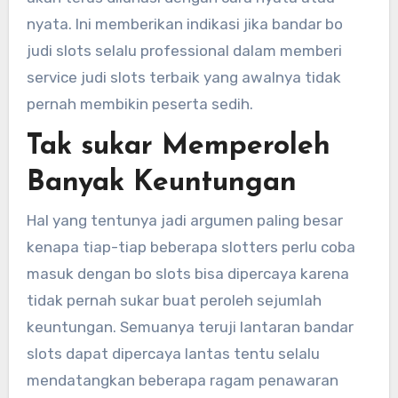
nyata. Ini memberikan indikasi jika bandar bo
judi slots selalu professional dalam memberi
service judi slots terbaik yang awalnya tidak
pernah membikin peserta sedih.
Tak sukar Memperoleh
Banyak Keuntungan
Hal yang tentunya jadi argumen paling besar
kenapa tiap-tiap beberapa slotters perlu coba
masuk dengan bo slots bisa dipercaya karena
tidak pernah sukar buat peroleh sejumlah
keuntungan. Semuanya teruji lantaran bandar
slots dapat dipercaya lantas tentu selalu
mendatangkan beberapa ragam penawaran