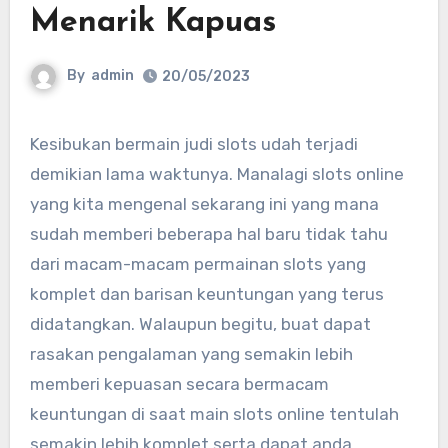
Menarik Kapuas
By
admin
20/05/2023
Kesibukan bermain judi slots udah terjadi
demikian lama waktunya. Manalagi slots online
yang kita mengenal sekarang ini yang mana
sudah memberi beberapa hal baru tidak tahu
dari macam-macam permainan slots yang
komplet dan barisan keuntungan yang terus
didatangkan. Walaupun begitu, buat dapat
rasakan pengalaman yang semakin lebih
memberi kepuasan secara bermacam
keuntungan di saat main slots online tentulah
semakin lebih komplet serta dapat anda