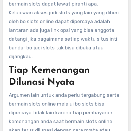
bermain slots dapat lewat piranti apa.
Keluasaan akses judi slots yang lain yang diberi
oleh bo slots online dapat dipercaya adalah
lantaran ada juga link opsi yang bisa anggota
datangi jika bagaimana setiap waktu situs inti
bandar bo judi slots tak bisa dibuka atau
dijangkau.
Tiap Kemenangan
Dilunasi Nyata
Argumen lain untuk anda perlu tergabung serta
bermain slots online melalui bo slots bisa
dipercaya tidak lain karena tiap pembayaran
kemenangan anda saat bermain slots online
akan terus dilunasi dengan cara nyata atau