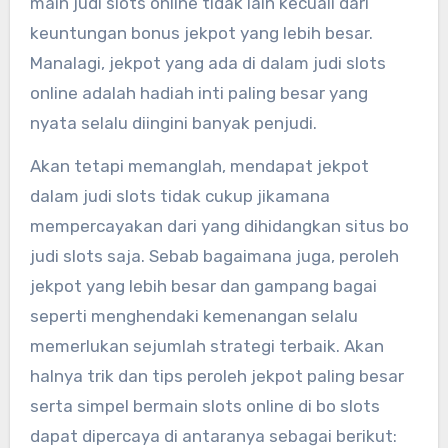
main judi slots online tidak lain kecuali dari
keuntungan bonus jekpot yang lebih besar.
Manalagi, jekpot yang ada di dalam judi slots
online adalah hadiah inti paling besar yang
nyata selalu diingini banyak penjudi.
Akan tetapi memanglah, mendapat jekpot
dalam judi slots tidak cukup jikamana
mempercayakan dari yang dihidangkan situs bo
judi slots saja. Sebab bagaimana juga, peroleh
jekpot yang lebih besar dan gampang bagai
seperti menghendaki kemenangan selalu
memerlukan sejumlah strategi terbaik. Akan
halnya trik dan tips peroleh jekpot paling besar
serta simpel bermain slots online di bo slots
dapat dipercaya di antaranya sebagai berikut: