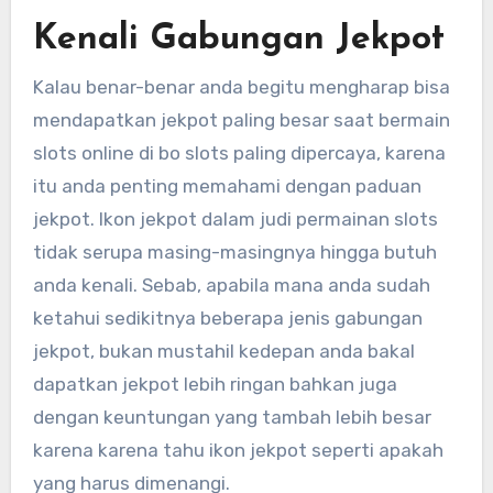
Kenali Gabungan Jekpot
Kalau benar-benar anda begitu mengharap bisa
mendapatkan jekpot paling besar saat bermain
slots online di bo slots paling dipercaya, karena
itu anda penting memahami dengan paduan
jekpot. Ikon jekpot dalam judi permainan slots
tidak serupa masing-masingnya hingga butuh
anda kenali. Sebab, apabila mana anda sudah
ketahui sedikitnya beberapa jenis gabungan
jekpot, bukan mustahil kedepan anda bakal
dapatkan jekpot lebih ringan bahkan juga
dengan keuntungan yang tambah lebih besar
karena karena tahu ikon jekpot seperti apakah
yang harus dimenangi.