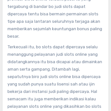
tergabung di bandar bo judi slots dapat
dipercaya tentu bisa bermain permainan slots
tipe apa saja lantaran seluruhnya terjaga akan
memberikan sejumlah keuntungan bonus paling
besar.
Terkecuali itu, bo slots dapat dipercaya selalu
menanggung pelayanan judi slots online yang
didatangkannya itu bisa dicapai atau dimainkan
aman serta gampang. Ditambah lagi,
sepatutnya biro judi slots online bisa dipercaya
yang sudah punya suatu lisensi sah atau ijin
bekerja dari instansi judi paling dipercaya. Hal
semacam itu juga memberikan indikasi kalau
pelayanan slots online yang dikasihkan bo slots