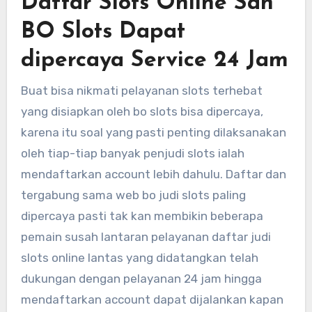
Daftar Slots Online Sah
BO Slots Dapat
dipercaya Service 24 Jam
Buat bisa nikmati pelayanan slots terhebat
yang disiapkan oleh bo slots bisa dipercaya,
karena itu soal yang pasti penting dilaksanakan
oleh tiap-tiap banyak penjudi slots ialah
mendaftarkan account lebih dahulu. Daftar dan
tergabung sama web bo judi slots paling
dipercaya pasti tak kan membikin beberapa
pemain susah lantaran pelayanan daftar judi
slots online lantas yang didatangkan telah
dukungan dengan pelayanan 24 jam hingga
mendaftarkan account dapat dijalankan kapan