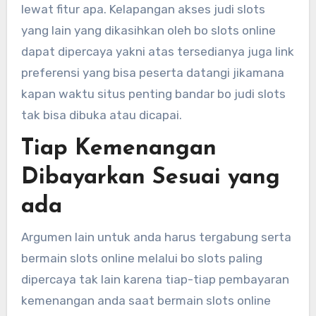
lewat fitur apa. Kelapangan akses judi slots
yang lain yang dikasihkan oleh bo slots online
dapat dipercaya yakni atas tersedianya juga link
preferensi yang bisa peserta datangi jikamana
kapan waktu situs penting bandar bo judi slots
tak bisa dibuka atau dicapai.
Tiap Kemenangan
Dibayarkan Sesuai yang
ada
Argumen lain untuk anda harus tergabung serta
bermain slots online melalui bo slots paling
dipercaya tak lain karena tiap-tiap pembayaran
kemenangan anda saat bermain slots online