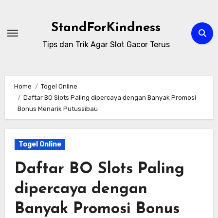
Skip
to
StandForKindness
content
Tips dan Trik Agar Slot Gacor Terus
Home
Togel Online
Daftar BO Slots Paling dipercaya dengan Banyak Promosi
Bonus Menarik Putussibau
Togel Online
Daftar BO Slots Paling
dipercaya dengan
Banyak Promosi Bonus