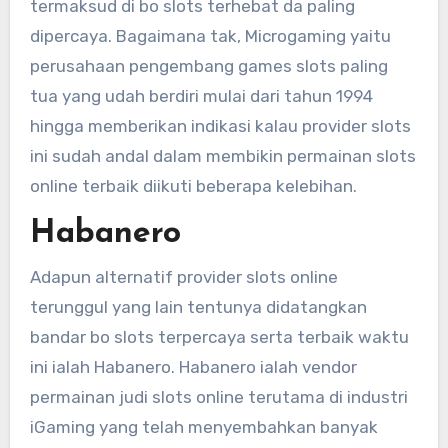
termaksud di bo slots terhebat da paling
dipercaya. Bagaimana tak, Microgaming yaitu
perusahaan pengembang games slots paling
tua yang udah berdiri mulai dari tahun 1994
hingga memberikan indikasi kalau provider slots
ini sudah andal dalam membikin permainan slots
online terbaik diikuti beberapa kelebihan.
Habanero
Adapun alternatif provider slots online
terunggul yang lain tentunya didatangkan
bandar bo slots terpercaya serta terbaik waktu
ini ialah Habanero. Habanero ialah vendor
permainan judi slots online terutama di industri
iGaming yang telah menyembahkan banyak