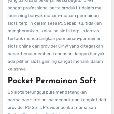
yang baru saja bekerja. Meski begitu, GMW
sangat professional serta produktif dalam me-
launching banyak macam-macam permainan
slots terpilih dalam sesaat. Sebab itu, tidaklah
mengherankan jikalau bo slots terpilih lantas
tertarik mendatangkan permainan-permainan
slots online dari provider GMW yang ditegaskan
benar-benar memberi kepuasan dengan banyak
ada pilihan slots gaming sangat menarik dalam
kelasnya.
Pocket Permainan Soft
Bo slots terunggul pula mendatangkan
permainan slots online menarik dan komplet dari
provider PG Soft. Provider berikut nama sah