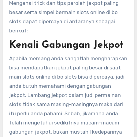
Mengenai trick dan tips peroleh jekpot paling
besar serta simpel bermain slots online di bo
slots dapat dipercaya di antaranya sebagai
berikut:
Kenali Gabungan Jekpot
Apabila memang anda sangatlah mengharapkan
bisa mendapatkan jekpot paling besar di saat
main slots online di bo slots bisa dipercaya, jadi
anda butuh memahami dengan gabungan
jekpot. Lambang jekpot dalam judi permainan
slots tidak sama masing-masingnya maka dari
itu perlu anda pahami. Sebab, jikamana anda
telah mengetahui sedikitnya macam-macam
gabungan jekpot, bukan mustahil kedepannya