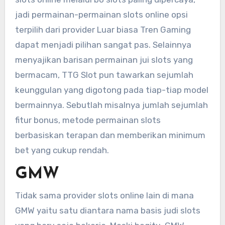
jadi permainan-permainan slots online opsi
terpilih dari provider Luar biasa Tren Gaming
dapat menjadi pilihan sangat pas. Selainnya
menyajikan barisan permainan jui slots yang
bermacam, TTG Slot pun tawarkan sejumlah
keunggulan yang digotong pada tiap-tiap model
bermainnya. Sebutlah misalnya jumlah sejumlah
fitur bonus, metode permainan slots
berbasiskan terapan dan memberikan minimum
bet yang cukup rendah.
GMW
Tidak sama provider slots online lain di mana
GMW yaitu satu diantara nama basis judi slots