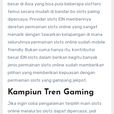
besar di Asia yang bisa pula beberapa slotters
temui secara mudah di bandar bo slots paling
dipercaya. Provider slots IDN memberinya
deretan permainan slots online yang sangat
menarik dengan tawarkan kelapangan di mana
seluruhnya permainan slots online sudah mobile
friendly. Bukan cuma hanya itu, kontributor
besar IDN slots dalam berikan begitu banyak
jenis permainan slots online sudah memberikan
pilihan yang memberikan kepuasan dengan
permainan slots yang gampang jekpot.
Kampiun Tren Gaming
Jika ingin coba pengalaman terpilih main slots
online melalui bo slots dapat dipercaya, jadi