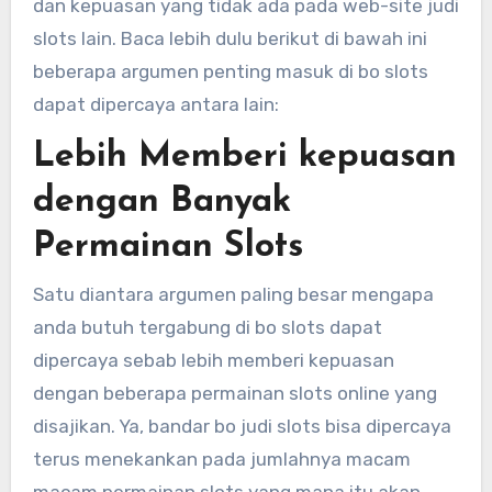
dan kepuasan yang tidak ada pada web-site judi
slots lain. Baca lebih dulu berikut di bawah ini
beberapa argumen penting masuk di bo slots
dapat dipercaya antara lain:
Lebih Memberi kepuasan
dengan Banyak
Permainan Slots
Satu diantara argumen paling besar mengapa
anda butuh tergabung di bo slots dapat
dipercaya sebab lebih memberi kepuasan
dengan beberapa permainan slots online yang
disajikan. Ya, bandar bo judi slots bisa dipercaya
terus menekankan pada jumlahnya macam
macam permainan slots yang mana itu akan