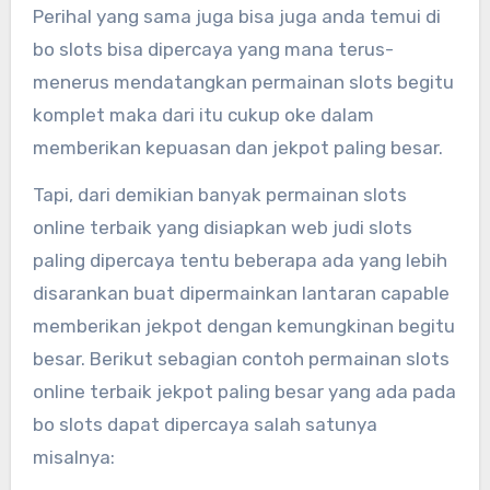
Perihal yang sama juga bisa juga anda temui di
bo slots bisa dipercaya yang mana terus-
menerus mendatangkan permainan slots begitu
komplet maka dari itu cukup oke dalam
memberikan kepuasan dan jekpot paling besar.
Tapi, dari demikian banyak permainan slots
online terbaik yang disiapkan web judi slots
paling dipercaya tentu beberapa ada yang lebih
disarankan buat dipermainkan lantaran capable
memberikan jekpot dengan kemungkinan begitu
besar. Berikut sebagian contoh permainan slots
online terbaik jekpot paling besar yang ada pada
bo slots dapat dipercaya salah satunya
misalnya: