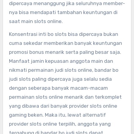
dipercaya menanggung jika seluruhnya member-
nya bisa mendapati tambahan keuntungan di
saat main slots online.
Konsentrasi inti bo slots bisa dipercaya bukan
cuma sekedar memberikan banyak keuntungan
promosi bonus menarik serta paling besar saja.
Manfaat jamin kepuasan anggota main dan
nikmati permainan judi slots online, bandar bo
judi slots paling dipercaya juga selalu sedia
dengan seberapa banyak macam-macam
permainan slots online menarik dan terkomplet
yang dibawa dari banyak provider slots online
gaming beken. Maka itu, lewat alternatif
provider slots online terpilih, anggota yang
tergabung di bandar bo judi slots dapat