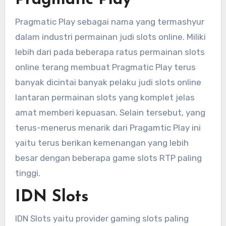
Pragmatic Play
Pragmatic Play sebagai nama yang termashyur
dalam industri permainan judi slots online. Miliki
lebih dari pada beberapa ratus permainan slots
online terang membuat Pragmatic Play terus
banyak dicintai banyak pelaku judi slots online
lantaran permainan slots yang komplet jelas
amat memberi kepuasan. Selain tersebut, yang
terus-menerus menarik dari Pragamtic Play ini
yaitu terus berikan kemenangan yang lebih
besar dengan beberapa game slots RTP paling
tinggi.
IDN Slots
IDN Slots yaitu provider gaming slots paling