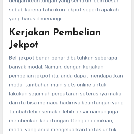
dengan keuntungan yang semakin lebih besar
sebab karena tahu ikon jekpot seperti apakah
yang harus dimenangi.
Kerjakan Pembelian
Jekpot
Beli jekpot benar-benar dibutuhkan seberapa
banyak modal. Namun, dengan kerjakan
pembelian jekpot itu, anda dapat mendapatkan
modal tambahan main slots online untuk
lakukan sejumlah perputaran seterusnya maka
dari itu bisa memacu hadirnya keuntungan yang
tambah lebih semakin lebih besar namun juga
memberikan keuntungan. Dengan demikian,
modal yang anda mengeluarkan lantas untuk