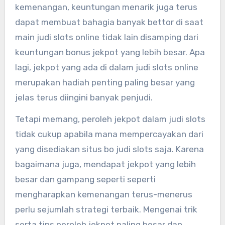
kemenangan, keuntungan menarik juga terus
dapat membuat bahagia banyak bettor di saat
main judi slots online tidak lain disamping dari
keuntungan bonus jekpot yang lebih besar. Apa
lagi, jekpot yang ada di dalam judi slots online
merupakan hadiah penting paling besar yang
jelas terus diingini banyak penjudi.
Tetapi memang, peroleh jekpot dalam judi slots
tidak cukup apabila mana mempercayakan dari
yang disediakan situs bo judi slots saja. Karena
bagaimana juga, mendapat jekpot yang lebih
besar dan gampang seperti seperti
mengharapkan kemenangan terus-menerus
perlu sejumlah strategi terbaik. Mengenai trik
serta tips peroleh jekpot paling besar dan