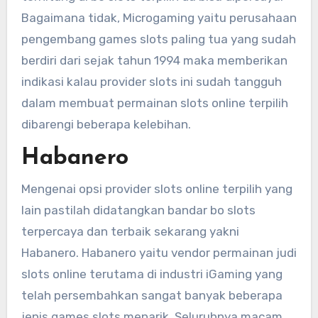
Bagaimana tidak, Microgaming yaitu perusahaan
pengembang games slots paling tua yang sudah
berdiri dari sejak tahun 1994 maka memberikan
indikasi kalau provider slots ini sudah tangguh
dalam membuat permainan slots online terpilih
dibarengi beberapa kelebihan.
Habanero
Mengenai opsi provider slots online terpilih yang
lain pastilah didatangkan bandar bo slots
terpercaya dan terbaik sekarang yakni
Habanero. Habanero yaitu vendor permainan judi
slots online terutama di industri iGaming yang
telah persembahkan sangat banyak beberapa
jenis games slots menarik. Seluruhnya macam