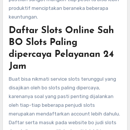
produktif menciptakan beraneka beberapa
keuntungan.
Daftar Slots Online Sah
BO Slots Paling
dipercaya Pelayanan 24
Jam
Buat bisa nikmati service slots terunggul yang
disajikan oleh bo slots paling dipercaya,
karenanya soal yang pasti penting dijalankan
oleh tiap-tiap beberapa penjudi slots
merupakan mendaftarkan account lebih dahulu.
Daftar serta masuk pada website bo judi slots