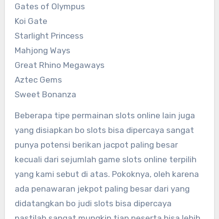
Gates of Olympus
Koi Gate
Starlight Princess
Mahjong Ways
Great Rhino Megaways
Aztec Gems
Sweet Bonanza
Beberapa tipe permainan slots online lain juga
yang disiapkan bo slots bisa dipercaya sangat
punya potensi berikan jacpot paling besar
kecuali dari sejumlah game slots online terpilih
yang kami sebut di atas. Pokoknya, oleh karena
ada penawaran jekpot paling besar dari yang
didatangkan bo judi slots bisa dipercaya
pastilah sangat mungkin tiap peserta bisa lebih