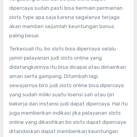
dipercaya sudah pasti bisa bermain permainan
slots type apa saja karena segalanya terjaga
akan memberi sejumlah keuntungan bonus
paling besar.
Terkecuali itu, bo slots bisa dipercaya selalu
jamin pelayanan judi slots online yang
didatangkannya itu bisa dicapai atau dimainkan
aman serta gampang. Ditambah lagi,
sewajarnya biro judi slots online bisa dipercaya
yang sudah miliki suatu lisensi sah atau ijin
bekerja dari instansi judi dapat dipercaya. Hal itu
juga memberikan indikasi jika pelayanan slots
online yang dikasihkan bo slots dapat dipercaya
ditandaskan dapat memberikan keuntungan