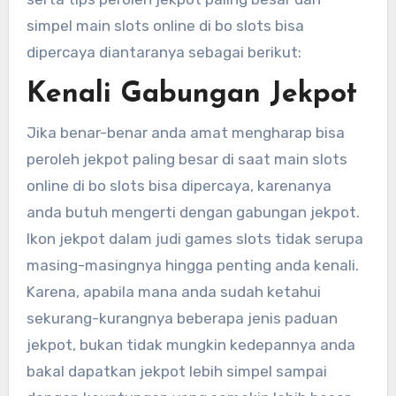
simpel main slots online di bo slots bisa
dipercaya diantaranya sebagai berikut:
Kenali Gabungan Jekpot
Jika benar-benar anda amat mengharap bisa
peroleh jekpot paling besar di saat main slots
online di bo slots bisa dipercaya, karenanya
anda butuh mengerti dengan gabungan jekpot.
Ikon jekpot dalam judi games slots tidak serupa
masing-masingnya hingga penting anda kenali.
Karena, apabila mana anda sudah ketahui
sekurang-kurangnya beberapa jenis paduan
jekpot, bukan tidak mungkin kedepannya anda
bakal dapatkan jekpot lebih simpel sampai