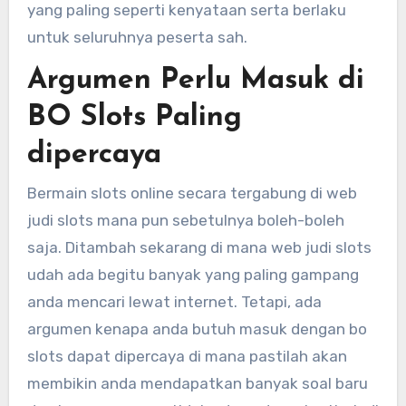
yang paling seperti kenyataan serta berlaku
untuk seluruhnya peserta sah.
Argumen Perlu Masuk di
BO Slots Paling
dipercaya
Bermain slots online secara tergabung di web
judi slots mana pun sebetulnya boleh-boleh
saja. Ditambah sekarang di mana web judi slots
udah ada begitu banyak yang paling gampang
anda mencari lewat internet. Tetapi, ada
argumen kenapa anda butuh masuk dengan bo
slots dapat dipercaya di mana pastilah akan
membikin anda mendapatkan banyak soal baru