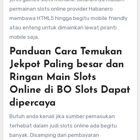
permainan slots online provider Habanero
membawa HTML5 hingga begitu mobile friendly
atau enteng untuk dimainkan lewat piranti
mobile saja.
Panduan Cara Temukan
Jekpot Paling besar dan
Ringan Main Slots
Online di BO Slots Dapat
dipercaya
Butuh anda kenali jika sumber pemasukan
terhebat dalam judi slots online ada begitu
banyak. Disamping dari pembayaran