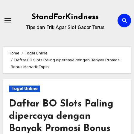
Skip
to
StandForKindness
content
Tips dan Trik Agar Slot Gacor Terus
Home
Togel Online
Daftar BO Slots Paling dipercaya dengan Banyak Promosi
Bonus Menarik Tapin
Togel Online
Daftar BO Slots Paling
dipercaya dengan
Banyak Promosi Bonus