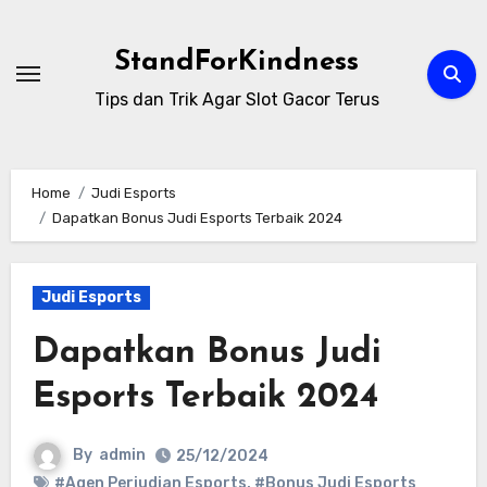
Skip
to
StandForKindness
content
Tips dan Trik Agar Slot Gacor Terus
Home
Judi Esports
Dapatkan Bonus Judi Esports Terbaik 2024
Judi Esports
Dapatkan Bonus Judi
Esports Terbaik 2024
By
admin
25/12/2024
#Agen Perjudian Esports
,
#Bonus Judi Esports