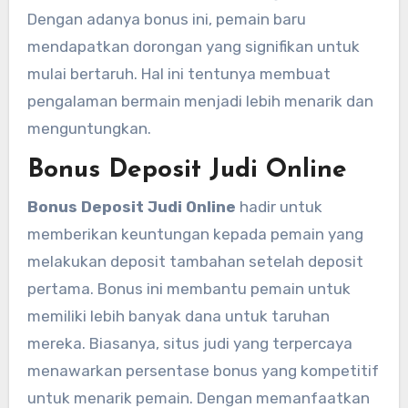
Dengan adanya bonus ini, pemain baru
mendapatkan dorongan yang signifikan untuk
mulai bertaruh. Hal ini tentunya membuat
pengalaman bermain menjadi lebih menarik dan
menguntungkan.
Bonus Deposit Judi Online
Bonus Deposit Judi Online
hadir untuk
memberikan keuntungan kepada pemain yang
melakukan deposit tambahan setelah deposit
pertama. Bonus ini membantu pemain untuk
memiliki lebih banyak dana untuk taruhan
mereka. Biasanya, situs judi yang terpercaya
menawarkan persentase bonus yang kompetitif
untuk menarik pemain. Dengan memanfaatkan