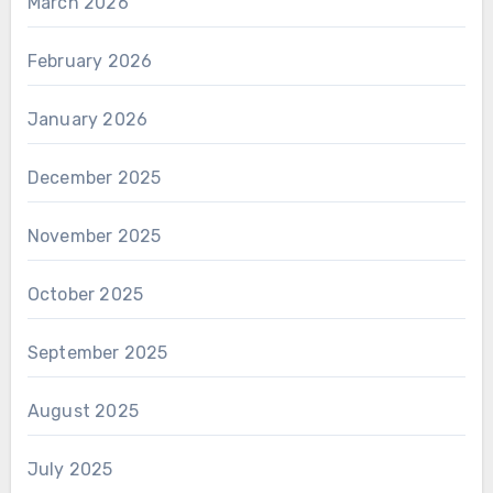
March 2026
February 2026
January 2026
December 2025
November 2025
October 2025
September 2025
August 2025
July 2025