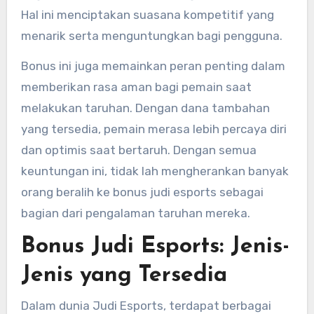
Hal ini menciptakan suasana kompetitif yang
menarik serta menguntungkan bagi pengguna.
Bonus ini juga memainkan peran penting dalam
memberikan rasa aman bagi pemain saat
melakukan taruhan. Dengan dana tambahan
yang tersedia, pemain merasa lebih percaya diri
dan optimis saat bertaruh. Dengan semua
keuntungan ini, tidak lah mengherankan banyak
orang beralih ke bonus judi esports sebagai
bagian dari pengalaman taruhan mereka.
Bonus Judi Esports: Jenis-
Jenis yang Tersedia
Dalam dunia Judi Esports, terdapat berbagai