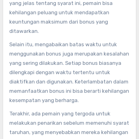
yang jelas tentang syarat ini, pemain bisa
kehilangan peluang untuk mendapatkan
keuntungan maksimum dari bonus yang
ditawarkan.
Selain itu, mengabaikan batas waktu untuk
menggunakan bonus juga merupakan kesalahan
yang sering dilakukan. Setiap bonus biasanya
dilengkapi dengan waktu tertentu untuk
diaktifkan dan digunakan. Keterlambatan dalam
memanfaatkan bonus ini bisa berarti kehilangan
kesempatan yang berharga.
Terakhir, ada pemain yang tergoda untuk
melakukan penarikan sebelum memenuhi syarat
taruhan, yang menyebabkan mereka kehilangan