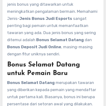
jenis bonus yang ditawarkan untuk
meningkatkan pengalaman bermain. Memahami
Jenis-
Jenis Bonus Judi Esports
sangat
penting bagi pemain untuk memanfaatkan
tawaran yang ada. Dua jenis bonus yang sering
ditemui adalah
Bonus Selamat Datang
dan
Bonus Deposit Judi Online
, masing-masing
dengan fitur uniknya sendiri.
Bonus Selamat Datang
untuk Pemain Baru
Bonus Selamat Datang
merupakan tawaran
yang diberikan kepada pemain yang mendaftar
untuk pertama kali. Biasanya, bonus ini berupa
persentase dari setoran awal yang dilakukan.