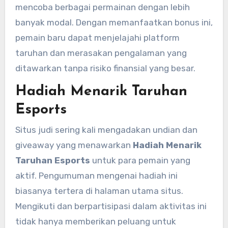
mencoba berbagai permainan dengan lebih
banyak modal. Dengan memanfaatkan bonus ini,
pemain baru dapat menjelajahi platform
taruhan dan merasakan pengalaman yang
ditawarkan tanpa risiko finansial yang besar.
Hadiah Menarik Taruhan
Esports
Situs judi sering kali mengadakan undian dan
giveaway yang menawarkan
Hadiah Menarik
Taruhan Esports
untuk para pemain yang
aktif. Pengumuman mengenai hadiah ini
biasanya tertera di halaman utama situs.
Mengikuti dan berpartisipasi dalam aktivitas ini
tidak hanya memberikan peluang untuk