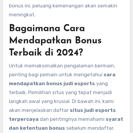
bonus ini, peluang kemenangan akan semakin
meningkat.
Bagaimana Cara
Mendapatkan Bonus
Terbaik di 2024?
Untuk memaksimalkan pengalaman bermain,
penting bagi pemain untuk mengetahui
cara
mendapatkan bonus judi esports
yang
terbaik. Pemilihan situs yang tepat menjadi
langkah awal yang krusial. Di bawah ini, kami
akan menjelaskan daftar
situs judi esports
terpercaya
dan pentingnya memahami
syarat
dan ketentuan bonus
sebelum mendaftar.