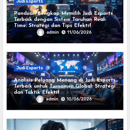
Judi Esports
Panduan Lengkap Memilih Judi Esports
Terbaik dengan Sistem Taruhan Real-
Time: Strategi dan Tips Efektif
admin
11/06/2026
Judi Esports
Analisis Peluang Menang di Judi Esports
Terbaik untuk Turnamen Global: Strategi
dan Taktik Efektif
admin
10/06/2026