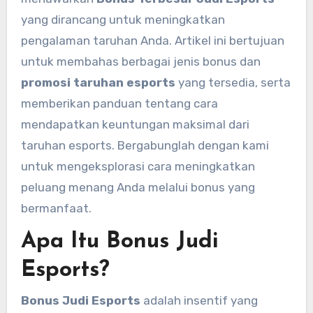
yang dirancang untuk meningkatkan
pengalaman taruhan Anda. Artikel ini bertujuan
untuk membahas berbagai jenis bonus dan
promosi taruhan esports
yang tersedia, serta
memberikan panduan tentang cara
mendapatkan keuntungan maksimal dari
taruhan esports. Bergabunglah dengan kami
untuk mengeksplorasi cara meningkatkan
peluang menang Anda melalui bonus yang
bermanfaat.
Apa Itu Bonus Judi
Esports?
Bonus Judi Esports
adalah insentif yang