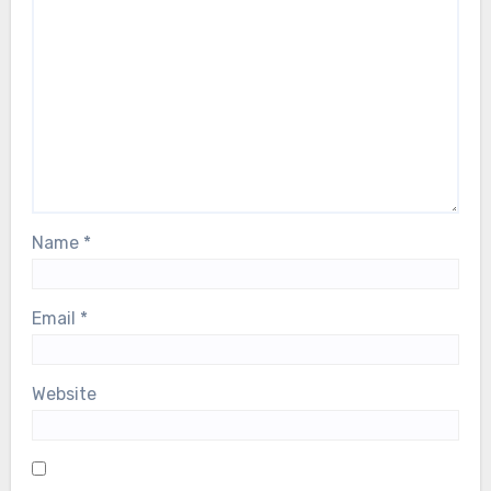
Name
*
Email
*
Website