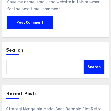
Save my name, email, and website in this browser
for the next time I comment.
Search
Search
Recent Posts
Strategi Mengelola Modal Saat Bermain Slot Retro