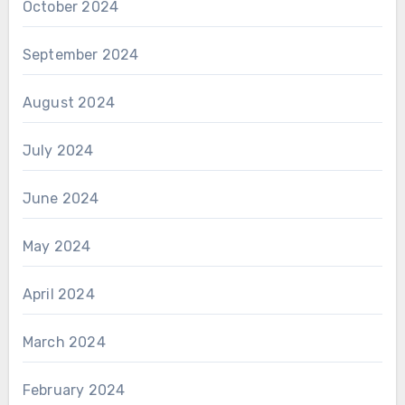
October 2024
September 2024
August 2024
July 2024
June 2024
May 2024
April 2024
March 2024
February 2024