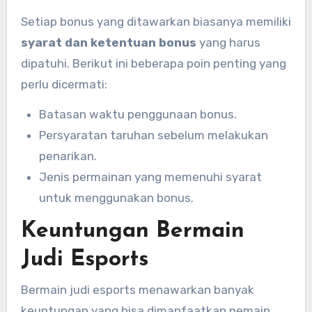
Setiap bonus yang ditawarkan biasanya memiliki
syarat dan ketentuan bonus
yang harus
dipatuhi. Berikut ini beberapa poin penting yang
perlu dicermati:
Batasan waktu penggunaan bonus.
Persyaratan taruhan sebelum melakukan
penarikan.
Jenis permainan yang memenuhi syarat
untuk menggunakan bonus.
Keuntungan Bermain
Judi Esports
Bermain judi esports menawarkan banyak
keuntungan yang bisa dimanfaatkan pemain.