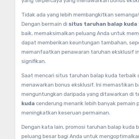
yang terpercaya yang menawarkan bonus eksklu
Tidak ada yang lebih membangkitkan semangat 
Dengan bermain di
situs taruhan balap kuda 
baik, memaksimalkan peluang Anda untuk meme
dapat memberikan keuntungan tambahan, seper
memanfaatkan penawaran taruhan eksklusif in
signifikan.
Saat mencari situs taruhan balap kuda terbaik
menawarkan bonus eksklusif. Ini memastikan
menguntungkan daripada yang ditawarkan di te
kuda
cenderung menarik lebih banyak pemain pr
meningkatkan keseruan permainan.
Dengan kata lain, promosi taruhan balap kuda 
peluang besar bagi Anda untuk mengoptimalk