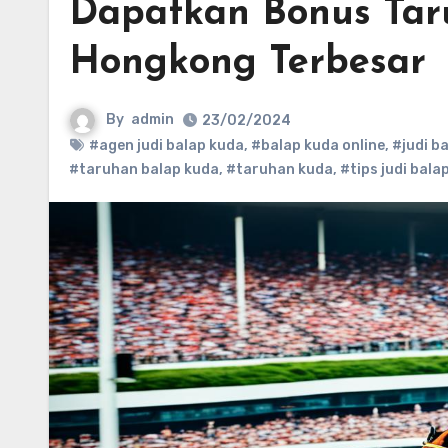
Dapatkan Bonus Tar
Hongkong Terbesar
By
admin
23/02/2024
#agen judi balap kuda
,
#balap kuda online
,
#judi b
#taruhan balap kuda
,
#taruhan kuda
,
#tips judi bala