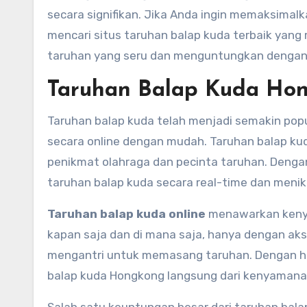
secara signifikan. Jika Anda ingin memaksimal
mencari situs taruhan balap kuda terbaik yan
taruhan yang seru dan menguntungkan dengan 
Taruhan Balap Kuda Ho
Taruhan balap kuda telah menjadi semakin pop
secara online dengan mudah. Taruhan balap ku
penikmat olahraga dan pecinta taruhan. Dengan
taruhan balap kuda secara real-time dan menik
Taruhan balap kuda online
menawarkan kenya
kapan saja dan di mana saja, hanya dengan akse
mengantri untuk memasang taruhan. Dengan ha
balap kuda Hongkong langsung dari kenyamana
Salah satu keuntungan besar dari taruhan bal