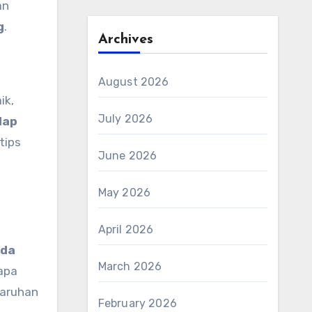
an
g
.
Archives
August 2026
ik,
July 2026
lap
tips
June 2026
May 2026
April 2026
uda
March 2026
apa
taruhan
February 2026