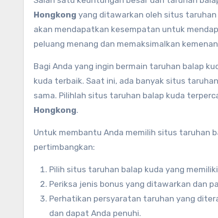
Hongkong
yang ditawarkan oleh situs taruhan 
akan mendapatkan kesempatan untuk mendap
peluang menang dan memaksimalkan kemenan
Bagi Anda yang ingin bermain taruhan balap kud
kuda terbaik. Saat ini, ada banyak situs taruh
sama. Pilihlah situs taruhan balap kuda terpe
Hongkong
.
Untuk membantu Anda memilih situs taruhan bal
pertimbangkan:
Pilih situs taruhan balap kuda yang memiliki
Periksa jenis bonus yang ditawarkan dan 
Perhatikan persyaratan taruhan yang diter
dan dapat Anda penuhi.