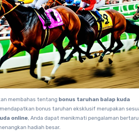
kan membahas tentang
bonus taruhan balap kuda
a, mendapatkan bonus taruhan eksklusif merupakan sesu
uda online
, Anda dapat menikmati pengalaman bertaru
enangkan hadiah besar.