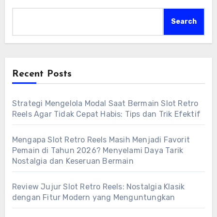
Search
Recent Posts
Strategi Mengelola Modal Saat Bermain Slot Retro
Reels Agar Tidak Cepat Habis: Tips dan Trik Efektif
Mengapa Slot Retro Reels Masih Menjadi Favorit
Pemain di Tahun 2026? Menyelami Daya Tarik
Nostalgia dan Keseruan Bermain
Review Jujur Slot Retro Reels: Nostalgia Klasik
dengan Fitur Modern yang Menguntungkan