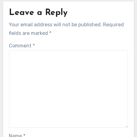
Leave a Reply
Your email address will not be published.
Required
fields are marked
*
Comment
*
Name
*