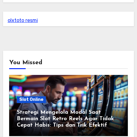
olxtoto resmi
You Missed
Slot Online
Strategi Mengelola Modal Saat
Bermain Slot Retro Reels Agar Tidak
Cepat Habis: Tips dan Trik Efektif