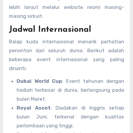
lebih lanjut melalui website resmi masing-
masing sirkuit.
Jadwal Internasional
Balap kuda internasional menarik perhatian
penonton dari seluruh dunia. Berikut adalah
beberapa event internasional yang paling
dinanti:
Dubai World Cup
: Event tahunan dengan
hadiah terbesar di dunia, berlangsung pada
bulan Maret.
Royal Ascot
: Diadakan di Inggris setiap
bulan Juni, terkenal dengan kualitas
perlombaan yang tinggi.