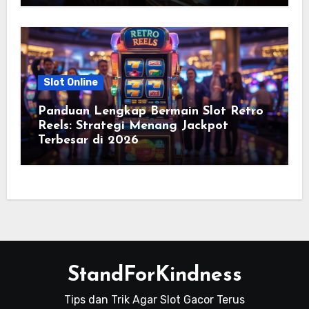
Slot Online
Panduan Lengkap Bermain Slot Retro
Reels: Strategi Menang Jackpot
Terbesar di 2026
StandForKindness
Tips dan Trik Agar Slot Gacor Terus