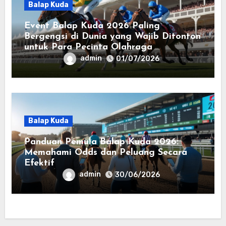
Balap Kuda
Event Balap Kuda 2026 Paling
Bergengsi di Dunia yang Wajib Ditonton
untuk Para Pecinta Olahraga
admin
01/07/2026
Balap Kuda
Panduan Pemula Balap Kuda 2026:
Memahami Odds dan Peluang Secara
Efektif
admin
30/06/2026