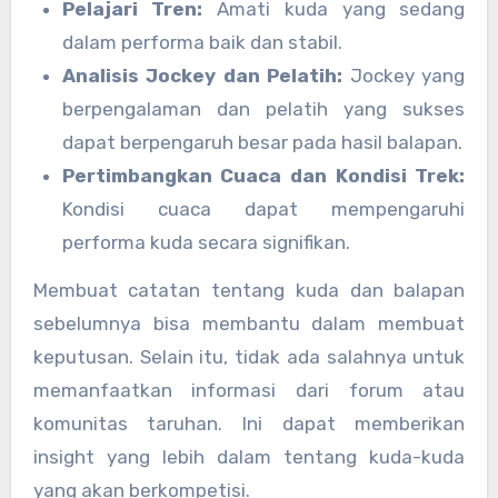
Pelajari Tren:
Amati kuda yang sedang
dalam performa baik dan stabil.
Analisis Jockey dan Pelatih:
Jockey yang
berpengalaman dan pelatih yang sukses
dapat berpengaruh besar pada hasil balapan.
Pertimbangkan Cuaca dan Kondisi Trek:
Kondisi cuaca dapat mempengaruhi
performa kuda secara signifikan.
Membuat catatan tentang kuda dan balapan
sebelumnya bisa membantu dalam membuat
keputusan. Selain itu, tidak ada salahnya untuk
memanfaatkan informasi dari forum atau
komunitas taruhan. Ini dapat memberikan
insight yang lebih dalam tentang kuda-kuda
yang akan berkompetisi.