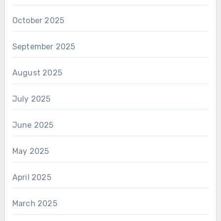
October 2025
September 2025
August 2025
July 2025
June 2025
May 2025
April 2025
March 2025