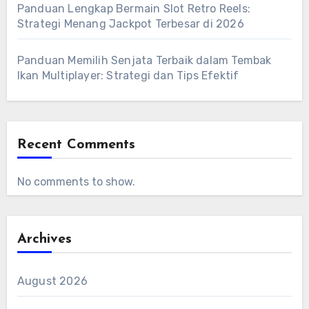
Panduan Lengkap Bermain Slot Retro Reels:
Strategi Menang Jackpot Terbesar di 2026
Panduan Memilih Senjata Terbaik dalam Tembak
Ikan Multiplayer: Strategi dan Tips Efektif
Recent Comments
No comments to show.
Archives
August 2026