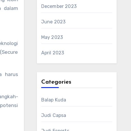
December 2023
h dalam
June 2023
May 2023
eknologi
 (Secure
April 2023
a harus
Categories
angkah-
Balap Kuda
potensi
Judi Capsa
Judi Esports