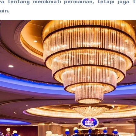
ya tentang menikmati permainan, tetapi juga 
ain.