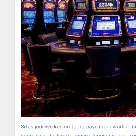
Situs judi live kasino terpercaya menawarkan b
yang bisa dinikmati secara langsung dari