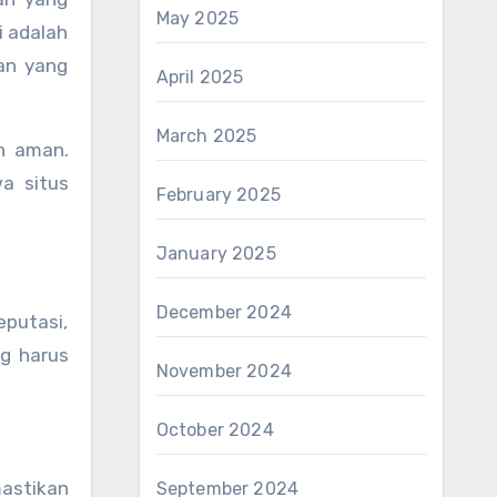
May 2025
i adalah
an yang
April 2025
March 2025
n aman.
a situs
February 2025
January 2025
December 2024
reputasi,
ng harus
November 2024
October 2024
mastikan
September 2024