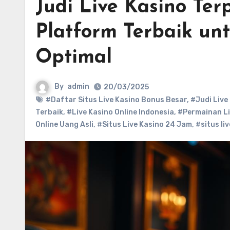
Judi Live Kasino Te
Platform Terbaik u
Optimal
By
admin
20/03/2025
#Daftar Situs Live Kasino Bonus Besar
,
#Judi Live
Terbaik
,
#Live Kasino Online Indonesia
,
#Permainan Li
Online Uang Asli
,
#Situs Live Kasino 24 Jam
,
#situs li