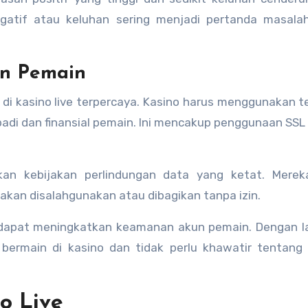
egatif atau keluhan sering menjadi pertanda masala
n Pemain
i kasino live terpercaya. Kasino harus menggunakan t
ibadi dan finansial pemain. Ini mencakup penggunaan SSL
pkan kebijakan perlindungan data yang ketat. Merek
kan disalahgunakan atau dibagikan tanpa izin.
r dapat meningkatkan keamanan akun pemain. Dengan l
bermain di kasino dan tidak perlu khawatir tentang 
o Live