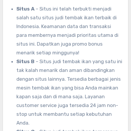
Situs A
– Situs ini telah terbukti menjadi
salah satu situs judi tembak ikan terbaik di
Indonesia. Keamanan data dan transaksi
para membernya menjadi prioritas utama di
situs ini. Dapatkan juga promo bonus
menarik setiap minggunya!
Situs B
– Situs judi tembak ikan yang satu ini
tak kalah menarik dan aman dibandingkan
dengan situs lainnya. Tersedia berbagai jenis
mesin tembak ikan yang bisa Anda mainkan
kapan saja dan di mana saja. Layanan
customer service juga tersedia 24 jam non-
stop untuk membantu setiap kebutuhan
Anda.