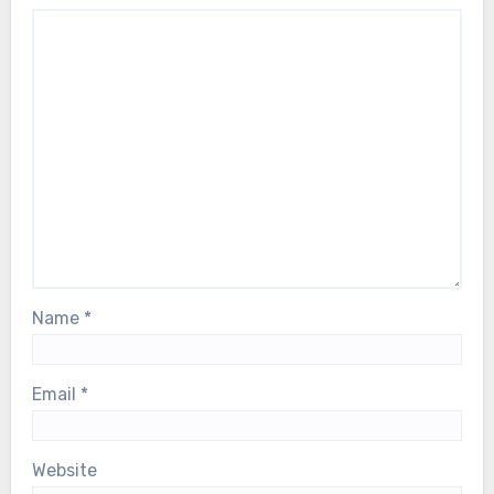
Name
*
Email
*
Website