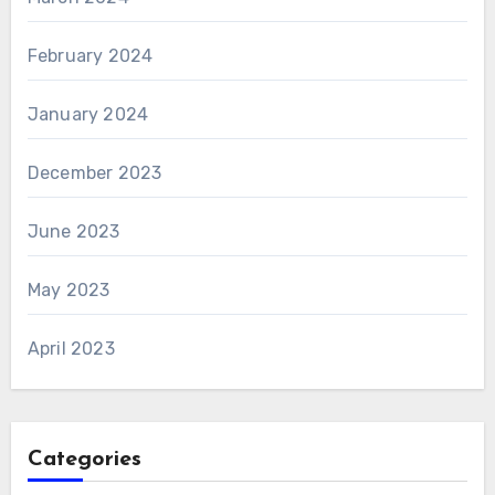
February 2024
January 2024
December 2023
June 2023
May 2023
April 2023
Categories