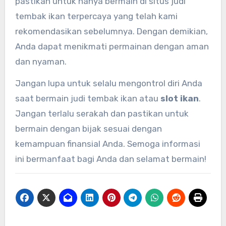
pastikan untuk hanya bermain di situs judi
tembak ikan terpercaya yang telah kami
rekomendasikan sebelumnya. Dengan demikian,
Anda dapat menikmati permainan dengan aman
dan nyaman.
Jangan lupa untuk selalu mengontrol diri Anda
saat bermain judi tembak ikan atau
slot ikan
.
Jangan terlalu serakah dan pastikan untuk
bermain dengan bijak sesuai dengan
kemampuan finansial Anda. Semoga informasi
ini bermanfaat bagi Anda dan selamat bermain!