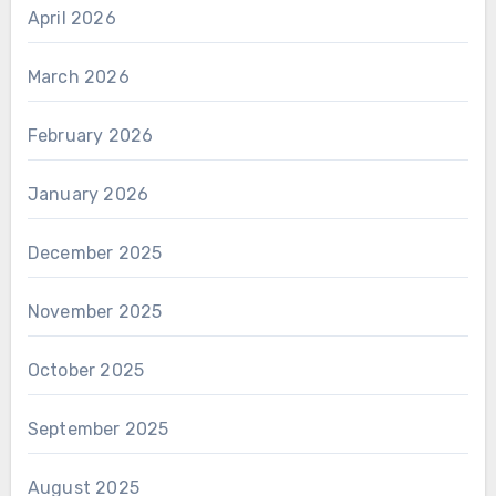
April 2026
March 2026
February 2026
January 2026
December 2025
November 2025
October 2025
September 2025
August 2025