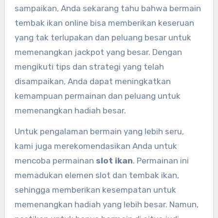
sampaikan, Anda sekarang tahu bahwa bermain
tembak ikan online bisa memberikan keseruan
yang tak terlupakan dan peluang besar untuk
memenangkan jackpot yang besar. Dengan
mengikuti tips dan strategi yang telah
disampaikan, Anda dapat meningkatkan
kemampuan permainan dan peluang untuk
memenangkan hadiah besar.
Untuk pengalaman bermain yang lebih seru,
kami juga merekomendasikan Anda untuk
mencoba permainan
slot ikan
. Permainan ini
memadukan elemen slot dan tembak ikan,
sehingga memberikan kesempatan untuk
memenangkan hadiah yang lebih besar. Namun,