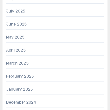
July 2025
June 2025
May 2025
April 2025
March 2025
February 2025
January 2025
December 2024