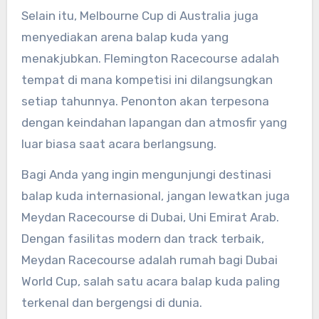
Selain itu, Melbourne Cup di Australia juga
menyediakan arena balap kuda yang
menakjubkan. Flemington Racecourse adalah
tempat di mana kompetisi ini dilangsungkan
setiap tahunnya. Penonton akan terpesona
dengan keindahan lapangan dan atmosfir yang
luar biasa saat acara berlangsung.
Bagi Anda yang ingin mengunjungi destinasi
balap kuda internasional, jangan lewatkan juga
Meydan Racecourse di Dubai, Uni Emirat Arab.
Dengan fasilitas modern dan track terbaik,
Meydan Racecourse adalah rumah bagi Dubai
World Cup, salah satu acara balap kuda paling
terkenal dan bergengsi di dunia.