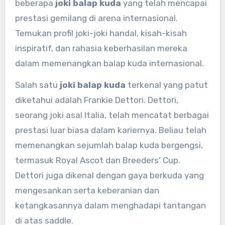
beberapa
joki balap kuda
yang telah mencapai
prestasi gemilang di arena internasional.
Temukan profil joki-joki handal, kisah-kisah
inspiratif, dan rahasia keberhasilan mereka
dalam memenangkan balap kuda internasional.
Salah satu
joki balap kuda
terkenal yang patut
diketahui adalah Frankie Dettori. Dettori,
seorang joki asal Italia, telah mencatat berbagai
prestasi luar biasa dalam kariernya. Beliau telah
memenangkan sejumlah balap kuda bergengsi,
termasuk Royal Ascot dan Breeders’ Cup.
Dettori juga dikenal dengan gaya berkuda yang
mengesankan serta keberanian dan
ketangkasannya dalam menghadapi tantangan
di atas saddle.