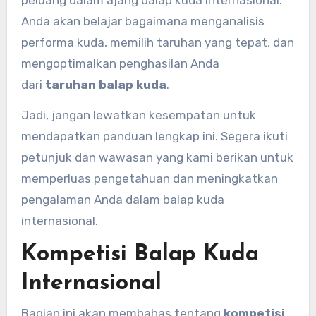
Anda akan belajar bagaimana menganalisis
performa kuda, memilih taruhan yang tepat, dan
mengoptimalkan penghasilan Anda
dari
taruhan balap kuda
.
Jadi, jangan lewatkan kesempatan untuk
mendapatkan panduan lengkap ini. Segera ikuti
petunjuk dan wawasan yang kami berikan untuk
memperluas pengetahuan dan meningkatkan
pengalaman Anda dalam balap kuda
internasional.
Kompetisi Balap Kuda
Internasional
Bagian ini akan membahas tentang
kompetisi