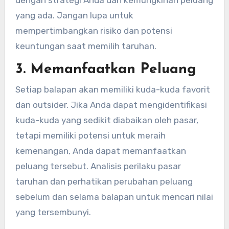
yang ada. Jangan lupa untuk
mempertimbangkan risiko dan potensi
keuntungan saat memilih taruhan.
3. Memanfaatkan Peluang
Setiap balapan akan memiliki kuda-kuda favorit
dan outsider. Jika Anda dapat mengidentifikasi
kuda-kuda yang sedikit diabaikan oleh pasar,
tetapi memiliki potensi untuk meraih
kemenangan, Anda dapat memanfaatkan
peluang tersebut. Analisis perilaku pasar
taruhan dan perhatikan perubahan peluang
sebelum dan selama balapan untuk mencari nilai
yang tersembunyi.