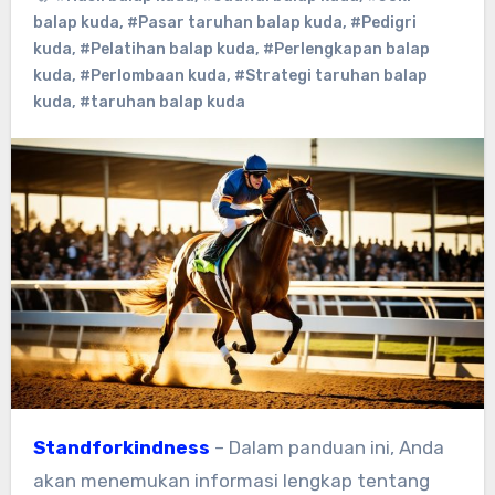
balap kuda
,
#Pasar taruhan balap kuda
,
#Pedigri
kuda
,
#Pelatihan balap kuda
,
#Perlengkapan balap
kuda
,
#Perlombaan kuda
,
#Strategi taruhan balap
kuda
,
#taruhan balap kuda
Standforkindness
– Dalam panduan ini, Anda
akan menemukan informasi lengkap tentang