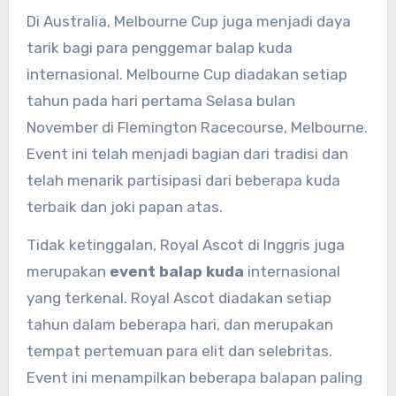
Di Australia, Melbourne Cup juga menjadi daya
tarik bagi para penggemar balap kuda
internasional. Melbourne Cup diadakan setiap
tahun pada hari pertama Selasa bulan
November di Flemington Racecourse, Melbourne.
Event ini telah menjadi bagian dari tradisi dan
telah menarik partisipasi dari beberapa kuda
terbaik dan joki papan atas.
Tidak ketinggalan, Royal Ascot di Inggris juga
merupakan
event balap kuda
internasional
yang terkenal. Royal Ascot diadakan setiap
tahun dalam beberapa hari, dan merupakan
tempat pertemuan para elit dan selebritas.
Event ini menampilkan beberapa balapan paling