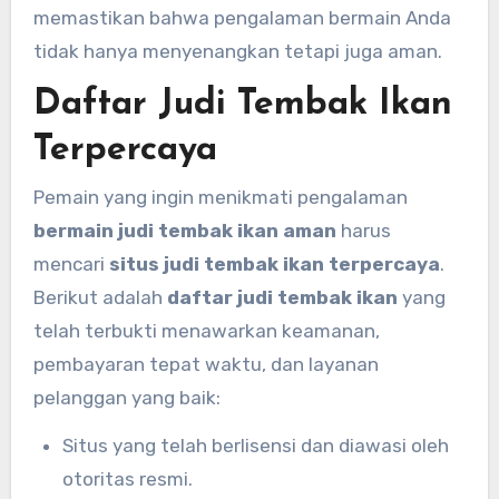
memastikan bahwa pengalaman bermain Anda
tidak hanya menyenangkan tetapi juga aman.
Daftar Judi Tembak Ikan
Terpercaya
Pemain yang ingin menikmati pengalaman
bermain judi tembak ikan aman
harus
mencari
situs judi tembak ikan terpercaya
.
Berikut adalah
daftar judi tembak ikan
yang
telah terbukti menawarkan keamanan,
pembayaran tepat waktu, dan layanan
pelanggan yang baik:
Situs yang telah berlisensi dan diawasi oleh
otoritas resmi.