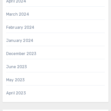
April 2024
March 2024
February 2024
January 2024
December 2023
June 2023
May 2023
April 2023