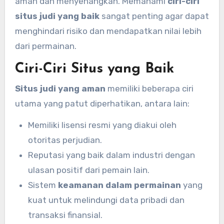
aman dan menyenangkan. Memahami
ciri-ciri
situs judi yang baik
sangat penting agar dapat
menghindari risiko dan mendapatkan nilai lebih
dari permainan.
Ciri-Ciri Situs yang Baik
Situs judi yang aman
memiliki beberapa ciri
utama yang patut diperhatikan, antara lain:
Memiliki lisensi resmi yang diakui oleh
otoritas perjudian.
Reputasi yang baik dalam industri dengan
ulasan positif dari pemain lain.
Sistem
keamanan dalam permainan
yang
kuat untuk melindungi data pribadi dan
transaksi finansial.