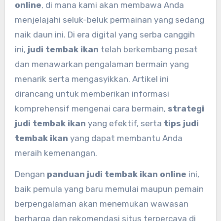
online
, di mana kami akan membawa Anda
menjelajahi seluk-beluk permainan yang sedang
naik daun ini. Di era digital yang serba canggih
ini,
judi tembak ikan
telah berkembang pesat
dan menawarkan pengalaman bermain yang
menarik serta mengasyikkan. Artikel ini
dirancang untuk memberikan informasi
komprehensif mengenai cara bermain,
strategi
judi tembak ikan
yang efektif, serta
tips judi
tembak ikan
yang dapat membantu Anda
meraih kemenangan.
Dengan
panduan judi tembak ikan online
ini,
baik pemula yang baru memulai maupun pemain
berpengalaman akan menemukan wawasan
berharga dan rekomendasi situs terpercaya di