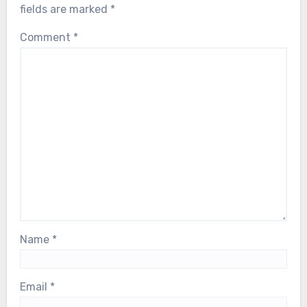
fields are marked
*
Comment
*
Name
*
Email
*