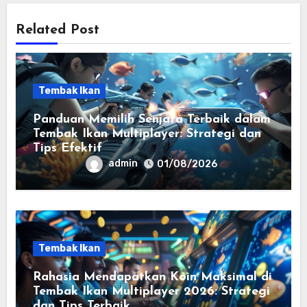
Related Post
Tembak Ikan
Panduan Memilih Senjata Terbaik dalam
Tembak Ikan Multiplayer: Strategi dan
Tips Efektif
admin
01/08/2026
Tembak Ikan
Rahasia Mendapatkan Koin Maksimal di
Tembak Ikan Multiplayer 2026: Strategi
dan Tips Terbaik