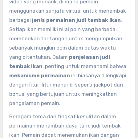
video yang menarik, di mana pemain
menggunakan senjata virtual untuk menembak
berbagai
jenis permainan judi tembak ikan
.
Setiap ikan memiliki nilai poin yang berbeda,
memberikan tantangan untuk mengumpulkan
sebanyak mungkin poin dalam batas waktu
yang ditentukan. Dalam
penjelasan judi
tembak ikan
, penting untuk memahami bahwa
mekanisme permainan
ini biasanya dilengkapi
dengan fitur-fitur menarik, seperti jackpot dan
bonus, yang bertujuan untuk meningkatkan
pengalaman pemain.
Beragam tema dan tingkat kesulitan dalam
permainan menambah daya tarik judi tembak
ikan. Pemain dapat menemukan ikan dengan