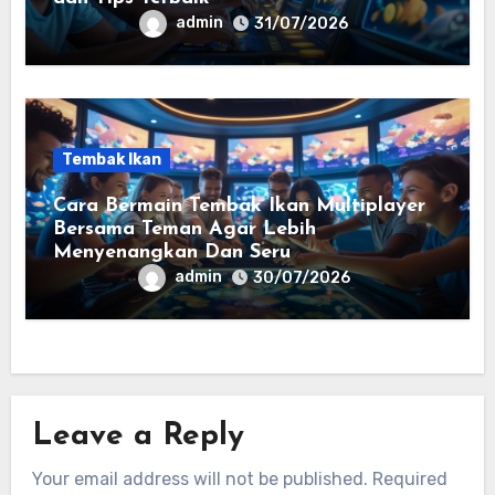
admin
31/07/2026
Tembak Ikan
Cara Bermain Tembak Ikan Multiplayer
Bersama Teman Agar Lebih
Menyenangkan Dan Seru
admin
30/07/2026
Leave a Reply
Your email address will not be published.
Required