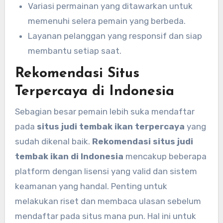
Variasi permainan yang ditawarkan untuk
memenuhi selera pemain yang berbeda.
Layanan pelanggan yang responsif dan siap
membantu setiap saat.
Rekomendasi Situs
Terpercaya di Indonesia
Sebagian besar pemain lebih suka mendaftar
pada
situs judi tembak ikan terpercaya
yang
sudah dikenal baik.
Rekomendasi situs judi
tembak ikan di Indonesia
mencakup beberapa
platform dengan lisensi yang valid dan sistem
keamanan yang handal. Penting untuk
melakukan riset dan membaca ulasan sebelum
mendaftar pada situs mana pun. Hal ini untuk