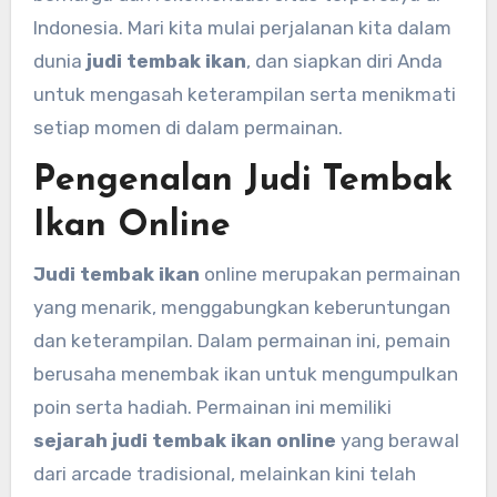
Indonesia. Mari kita mulai perjalanan kita dalam
dunia
judi tembak ikan
, dan siapkan diri Anda
untuk mengasah keterampilan serta menikmati
setiap momen di dalam permainan.
Pengenalan Judi Tembak
Ikan Online
Judi tembak ikan
online merupakan permainan
yang menarik, menggabungkan keberuntungan
dan keterampilan. Dalam permainan ini, pemain
berusaha menembak ikan untuk mengumpulkan
poin serta hadiah. Permainan ini memiliki
sejarah judi tembak ikan online
yang berawal
dari arcade tradisional, melainkan kini telah