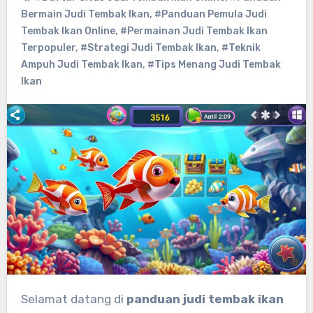
Bermain Judi Tembak Ikan
,
#Panduan Pemula Judi
Tembak Ikan Online
,
#Permainan Judi Tembak Ikan
Terpopuler
,
#Strategi Judi Tembak Ikan
,
#Teknik
Ampuh Judi Tembak Ikan
,
#Tips Menang Judi Tembak
Ikan
Selamat datang di
panduan judi tembak ikan