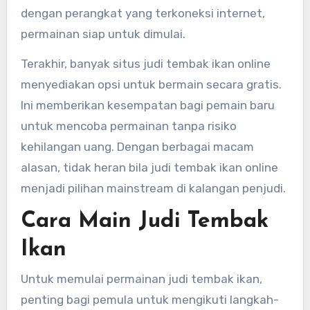
dengan perangkat yang terkoneksi internet,
permainan siap untuk dimulai.
Terakhir, banyak situs judi tembak ikan online
menyediakan opsi untuk bermain secara gratis.
Ini memberikan kesempatan bagi pemain baru
untuk mencoba permainan tanpa risiko
kehilangan uang. Dengan berbagai macam
alasan, tidak heran bila judi tembak ikan online
menjadi pilihan mainstream di kalangan penjudi.
Cara Main Judi Tembak
Ikan
Untuk memulai permainan judi tembak ikan,
penting bagi pemula untuk mengikuti langkah-