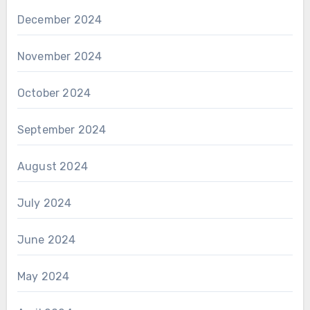
December 2024
November 2024
October 2024
September 2024
August 2024
July 2024
June 2024
May 2024