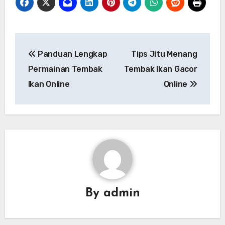
Post
Panduan Lengkap
Tips Jitu Menang
navigation
Permainan Tembak
Tembak Ikan Gacor
Ikan Online
Online
By
admin