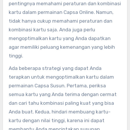
pentingnya memahami peraturan dan kombinasi
kartu dalam permainan Capsa Online. Namun,
tidak hanya cukup memahami peraturan dan
kombinasi kartu saja. Anda juga perlu
mengoptimalkan kartu yang Anda dapatkan
agar memiliki peluang kemenangan yang lebih
tinggi.
Ada beberapa strategi yang dapat Anda
terapkan untuk mengoptimalkan kartu dalam
permainan Capsa Susun. Pertama, periksa
semua kartu yang Anda terima dengan cermat
dan cari tahu kombinasi paling kuat yang bisa
Anda buat. Kedua, hindari membuang kartu-
kartu dengan nilai tinggi, karena ini dapat
membantu Anda menciptakan susunan