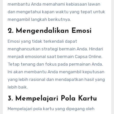
membantu Anda memahami kebiasaan lawan
dan mengetahui kapan waktu yang tepat untuk
mengambil langkah berikutnya.
2. Mengendalikan Emosi
Emosi yang tidak terkendali dapat
menghancurkan strategi bermain Anda. Hindari
menjadi emosional saat bermain Capsa Online.
Tetap tenang dan fokus pada permainan Anda.
Ini akan membantu Anda mengambil keputusan
yang lebih rasional dan mendapatkan hasil yang
lebih baik.
3. Mempelajari Pola Kartu
Mempelajari pola kartu yang dipegang oleh