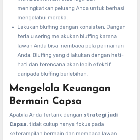
meningkatkan peluang Anda untuk berhasil
mengelabui mereka.
Lakukan bluffing dengan konsisten. Jangan
terlalu sering melakukan bluffing karena
lawan Anda bisa membaca pola permainan
Anda. Bluffing yang dilakukan dengan hati-
hati dan terencana akan lebih efektif
daripada bluffing berlebihan.
Mengelola Keuangan
Bermain Capsa
Apabila Anda tertarik dengan
strategi judi
Capsa
, tidak cukup hanya fokus pada
keterampilan bermain dan membaca lawan.