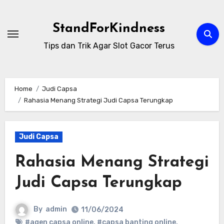
Skip
to
StandForKindness
content
Tips dan Trik Agar Slot Gacor Terus
Home
Judi Capsa
Rahasia Menang Strategi Judi Capsa Terungkap
Judi Capsa
Rahasia Menang Strategi
Judi Capsa Terungkap
By
admin
11/06/2024
#agen capsa online
,
#capsa banting online
,