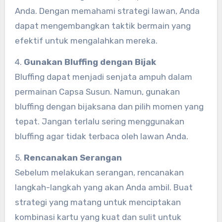
Anda. Dengan memahami strategi lawan, Anda
dapat mengembangkan taktik bermain yang
efektif untuk mengalahkan mereka.
4.
Gunakan Bluffing dengan Bijak
Bluffing dapat menjadi senjata ampuh dalam
permainan Capsa Susun. Namun, gunakan
bluffing dengan bijaksana dan pilih momen yang
tepat. Jangan terlalu sering menggunakan
bluffing agar tidak terbaca oleh lawan Anda.
5.
Rencanakan Serangan
Sebelum melakukan serangan, rencanakan
langkah-langkah yang akan Anda ambil. Buat
strategi yang matang untuk menciptakan
kombinasi kartu yang kuat dan sulit untuk