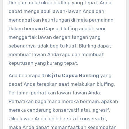
Dengan melakukan bluffing yang tepat, Anda
dapat mengelabui lawan-lawan Anda dan
mendapatkan keuntungan di meja permainan.
Dalam bermain Capsa, bluffing adalah seni
menggertak lawan dengan tangan yang
sebenarnya tidak begitu kuat. Bluffing dapat
membuat lawan Anda ragu dan membuat
keputusan yang kurang tepat.
Ada beberapa
trik jitu Capsa Banting
yang
dapat Anda terapkan saat melakukan bluffing.
Pertama, perhatikan lawan-lawan Anda.
Perhatikan bagaimana mereka bermain, apakah
mereka cenderung konservatif atau agresif.
Jika lawan Anda lebih bersifat konservatif,
maka Anda dapat memanfaatkan kesempatan