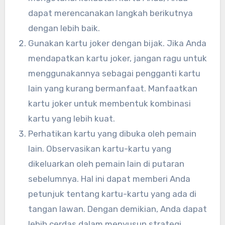
dapat merencanakan langkah berikutnya
dengan lebih baik.
Gunakan kartu joker dengan bijak. Jika Anda
mendapatkan kartu joker, jangan ragu untuk
menggunakannya sebagai pengganti kartu
lain yang kurang bermanfaat. Manfaatkan
kartu joker untuk membentuk kombinasi
kartu yang lebih kuat.
Perhatikan kartu yang dibuka oleh pemain
lain. Observasikan kartu-kartu yang
dikeluarkan oleh pemain lain di putaran
sebelumnya. Hal ini dapat memberi Anda
petunjuk tentang kartu-kartu yang ada di
tangan lawan. Dengan demikian, Anda dapat
lebih cerdas dalam menyusun strategi