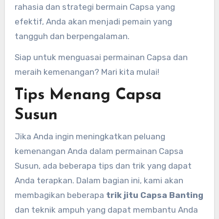
rahasia dan strategi bermain Capsa yang
efektif, Anda akan menjadi pemain yang
tangguh dan berpengalaman.
Siap untuk menguasai permainan Capsa dan
meraih kemenangan? Mari kita mulai!
Tips Menang Capsa
Susun
Jika Anda ingin meningkatkan peluang
kemenangan Anda dalam permainan Capsa
Susun, ada beberapa tips dan trik yang dapat
Anda terapkan. Dalam bagian ini, kami akan
membagikan beberapa
trik jitu Capsa Banting
dan teknik ampuh yang dapat membantu Anda