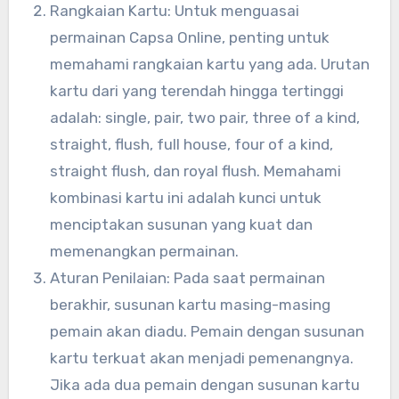
Rangkaian Kartu: Untuk menguasai
permainan Capsa Online, penting untuk
memahami rangkaian kartu yang ada. Urutan
kartu dari yang terendah hingga tertinggi
adalah: single, pair, two pair, three of a kind,
straight, flush, full house, four of a kind,
straight flush, dan royal flush. Memahami
kombinasi kartu ini adalah kunci untuk
menciptakan susunan yang kuat dan
memenangkan permainan.
Aturan Penilaian: Pada saat permainan
berakhir, susunan kartu masing-masing
pemain akan diadu. Pemain dengan susunan
kartu terkuat akan menjadi pemenangnya.
Jika ada dua pemain dengan susunan kartu