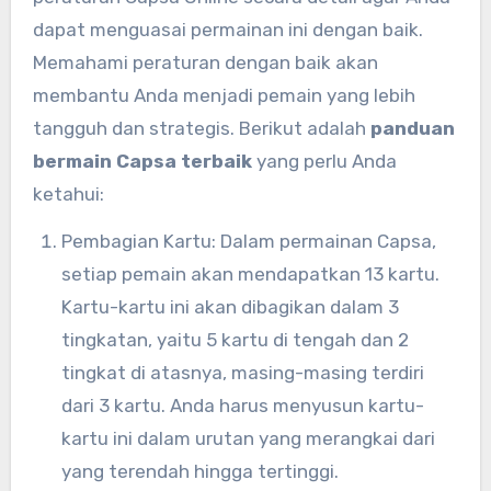
dapat menguasai permainan ini dengan baik.
Memahami peraturan dengan baik akan
membantu Anda menjadi pemain yang lebih
tangguh dan strategis. Berikut adalah
panduan
bermain Capsa terbaik
yang perlu Anda
ketahui:
Pembagian Kartu: Dalam permainan Capsa,
setiap pemain akan mendapatkan 13 kartu.
Kartu-kartu ini akan dibagikan dalam 3
tingkatan, yaitu 5 kartu di tengah dan 2
tingkat di atasnya, masing-masing terdiri
dari 3 kartu. Anda harus menyusun kartu-
kartu ini dalam urutan yang merangkai dari
yang terendah hingga tertinggi.