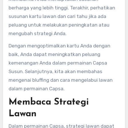
berharga yang lebih tinggi. Terakhir, perhatikan
susunan kartu lawan dan cari tahu jika ada
peluang untuk melakukan peningkatan atau
mengubah strategi Anda.
Dengan mengoptimalkan kartu Anda dengan
baik, Anda dapat meningkatkan peluang
kemenangan Anda dalam permainan Capsa
Susun. Selanjutnya, kita akan membahas
mengenai bluffing dan cara mengelabui lawan
dalam permainan Capsa.
Membaca Strategi
Lawan
Dalam permainan Capsa, strategi lawan dapat