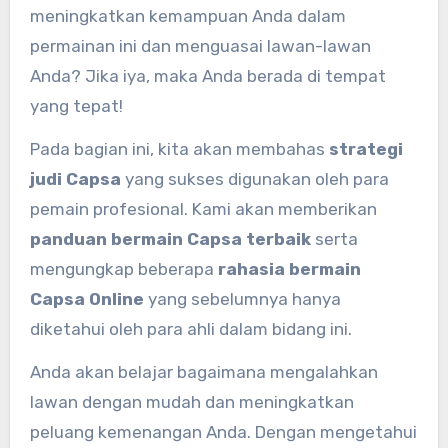
meningkatkan kemampuan Anda dalam
permainan ini dan menguasai lawan-lawan
Anda? Jika iya, maka Anda berada di tempat
yang tepat!
Pada bagian ini, kita akan membahas
strategi
judi Capsa
yang sukses digunakan oleh para
pemain profesional. Kami akan memberikan
panduan bermain Capsa terbaik
serta
mengungkap beberapa
rahasia bermain
Capsa Online
yang sebelumnya hanya
diketahui oleh para ahli dalam bidang ini.
Anda akan belajar bagaimana mengalahkan
lawan dengan mudah dan meningkatkan
peluang kemenangan Anda. Dengan mengetahui