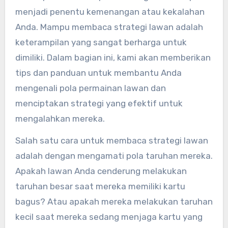
menjadi penentu kemenangan atau kekalahan
Anda. Mampu membaca strategi lawan adalah
keterampilan yang sangat berharga untuk
dimiliki. Dalam bagian ini, kami akan memberikan
tips dan panduan untuk membantu Anda
mengenali pola permainan lawan dan
menciptakan strategi yang efektif untuk
mengalahkan mereka.
Salah satu cara untuk membaca strategi lawan
adalah dengan mengamati pola taruhan mereka.
Apakah lawan Anda cenderung melakukan
taruhan besar saat mereka memiliki kartu
bagus? Atau apakah mereka melakukan taruhan
kecil saat mereka sedang menjaga kartu yang