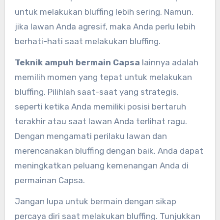
untuk melakukan bluffing lebih sering. Namun,
jika lawan Anda agresif, maka Anda perlu lebih
berhati-hati saat melakukan bluffing.
Teknik ampuh bermain Capsa
lainnya adalah
memilih momen yang tepat untuk melakukan
bluffing. Pilihlah saat-saat yang strategis,
seperti ketika Anda memiliki posisi bertaruh
terakhir atau saat lawan Anda terlihat ragu.
Dengan mengamati perilaku lawan dan
merencanakan bluffing dengan baik, Anda dapat
meningkatkan peluang kemenangan Anda di
permainan Capsa.
Jangan lupa untuk bermain dengan sikap
percaya diri saat melakukan bluffing. Tunjukkan