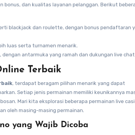
n bonus, dan kualitas layanan pelanggan. Berikut beber
rti blackjack dan roulette, dengan bonus pendaftaran 
bih luas serta turnamen menarik.
dengan antarmuka yang ramah dan dukungan live chat 
nline Terbaik
rbaik
, terdapat beragam pilihan menarik yang dapat
kan. Setiap jenis permainan memiliki keunikannya ma
san. Mari kita eksplorasi beberapa permainan live cas
kan oleh masing-masing permainan.
ino yang Wajib Dicoba