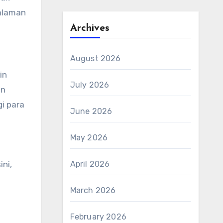
alaman
Archives
August 2026
in
July 2026
an
i para
June 2026
May 2026
ni,
April 2026
March 2026
February 2026