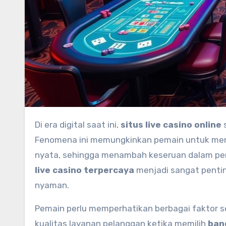
Di era digital saat ini,
situs live casino online
s
Fenomena ini memungkinkan pemain untuk men
nyata, sehingga menambah keseruan dalam perj
live casino terpercaya
menjadi sangat penti
nyaman.
Pemain perlu memperhatikan berbagai faktor sep
kualitas layanan pelanggan ketika memilih
band