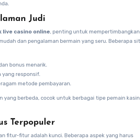
nda.
alaman Judi
 live casino online
, penting untuk mempertimbangkan
mudah dan pengalaman bermain yang seru. Beberapa si
dan bonus menarik.
 yang responsif.
 beragam metode pembayaran.
 yang berbeda, cocok untuk berbagai tipe pemain kasi
us Terpopuler
n fitur-fitur adalah kunci. Beberapa aspek yang harus