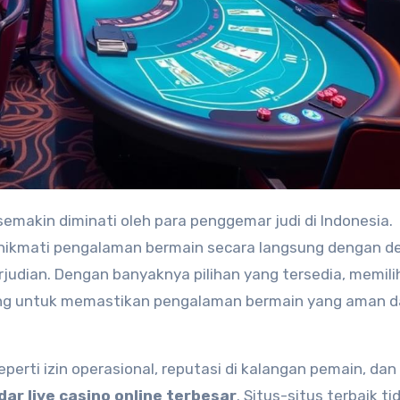
emakin diminati oleh para penggemar judi di Indonesia.
ikmati pengalaman bermain secara langsung dengan de
udian. Dengan banyaknya pilihan yang tersedia, memil
ng untuk memastikan pengalaman bermain yang aman d
erti izin operasional, reputasi di kalangan pemain, dan
ar live casino online terbesar
. Situs-situs terbaik ti