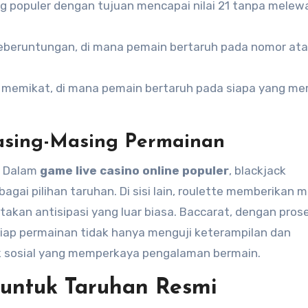
ng populer dengan tujuan mencapai nilai 21 tanpa melew
eberuntungan, di mana pemain bertaruh pada nomor at
 memikat, di mana pemain bertaruh pada siapa yang mem
asing-Masing Permainan
i. Dalam
game live casino online populer
, blackjack
ai pilihan taruhan. Di sisi lain, roulette memberikan
takan antisipasi yang luar biasa. Baccarat, dengan pros
etiap permainan tidak hanya menguji keterampilan dan
k sosial yang memperkaya pengalaman bermain.
e untuk Taruhan Resmi