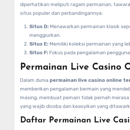
diperhatikan meliputi ragam permainan, tawara
situs populer dan perbandingannya:
Situs D:
Menawarkan permainan klasik sepe
menggiurkan.
Situs E:
Memiliki koleksi permainan yang le
Situs F:
Fokus pada pengalaman pengguna, 
Permainan Live Casino O
Dalam dunia
permainan live casino online te
memberikan pengalaman bermain yang mendebar
masing, membuat pemain tidak pernah merasa bo
yang wajib dicoba dan keasyikan yang ditawar
Daftar Permainan Live Cas