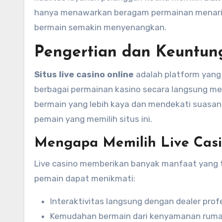
hanya menawarkan beragam permainan menarik
bermain semakin menyenangkan.
Pengertian dan Keuntung
Situs live casino online
adalah platform yang
berbagai permainan kasino secara langsung me
bermain yang lebih kaya dan mendekati suasana
pemain yang memilih situs ini.
Mengapa Memilih Live Casi
Live casino memberikan banyak manfaat yang ti
pemain dapat menikmati:
Interaktivitas langsung dengan dealer profe
Kemudahan bermain dari kenyamanan rumah