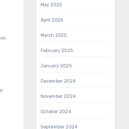
May 2025
April 2025
March 2025
tus
February 2025
January 2025
December 2024
no
November 2024
October 2024
September 2024