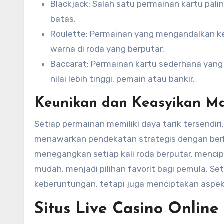
Blackjack: Salah satu permainan kartu pali
batas.
Roulette: Permainan yang mengandalkan k
warna di roda yang berputar.
Baccarat: Permainan kartu sederhana yang
nilai lebih tinggi, pemain atau bankir.
Keunikan dan Keasyikan M
Setiap permainan memiliki daya tarik tersendir
menawarkan pendekatan strategis dengan berbag
menegangkan setiap kali roda berputar, mencip
mudah, menjadi pilihan favorit bagi pemula. S
keberuntungan, tetapi juga menciptakan aspe
Situs Live Casino Onlin