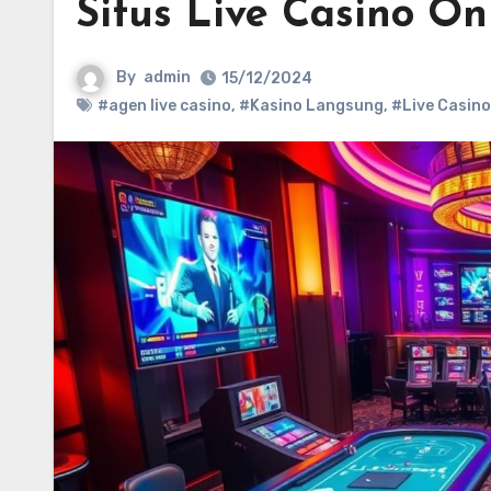
Situs Live Casino On
By
admin
15/12/2024
#agen live casino
,
#Kasino Langsung
,
#Live Casino