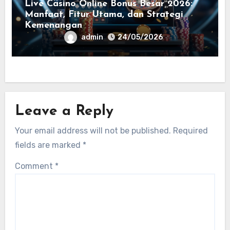
Live Casino Online Bonus Besar 2026:
Manfaat, Fitur Utama, dan Strategi
Kemenangan
admin
24/05/2026
Leave a Reply
Your email address will not be published.
Required
fields are marked
*
Comment
*