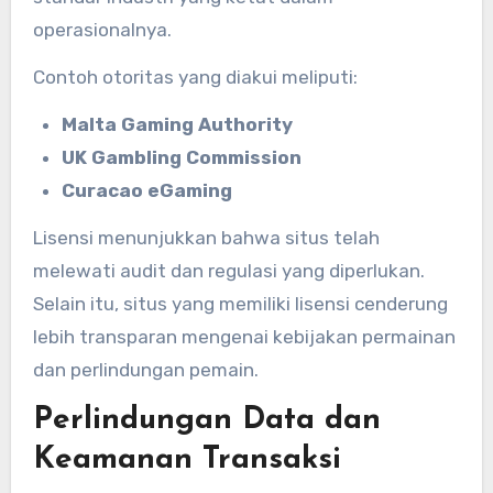
operasionalnya.
Contoh otoritas yang diakui meliputi:
Malta Gaming Authority
UK Gambling Commission
Curacao eGaming
Lisensi menunjukkan bahwa situs telah
melewati audit dan regulasi yang diperlukan.
Selain itu, situs yang memiliki lisensi cenderung
lebih transparan mengenai kebijakan permainan
dan perlindungan pemain.
Perlindungan Data dan
Keamanan Transaksi