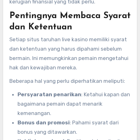
kerugian finansial yang tidak perlu.
Pentingnya Membaca Syarat
dan Ketentuan
Setiap situs taruhan live kasino memiliki syarat
dan ketentuan yang harus dipahami sebelum
bermain. Ini memungkinkan pemain mengetahui
hak dan kewajiban mereka.
Beberapa hal yang perlu diperhatikan meliputi:
Persyaratan penarikan
: Ketahui kapan dan
bagaimana pemain dapat menarik
kemenangan.
Bonus dan promosi
: Pahami syarat dari
bonus yang ditawarkan.