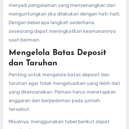
menjadi pengalaman yang menyenangkan dan
menguntungkan jika dilakukan dengan hati-hati.
Dengan beberapa langkah sederhana,
seseorang dapat meningkatkan keamanannya
saat bermain.
Mengelola Batas Deposit
dan Taruhan
Penting untuk mengelola batas deposit dan
taruhan agar tidak mengeluarkan uang lebih dari
yang direncanakan. Pemain harus menetapkan
anggaran dan berpedoman pada jumlah
tersebut.
Misalnya, menggunakan tabel berikut dapat