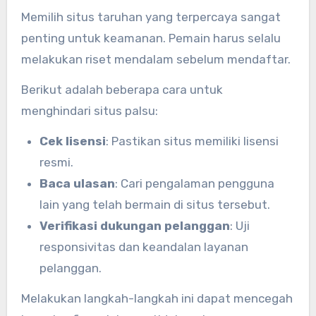
Memilih situs taruhan yang terpercaya sangat
penting untuk keamanan. Pemain harus selalu
melakukan riset mendalam sebelum mendaftar.
Berikut adalah beberapa cara untuk
menghindari situs palsu:
Cek lisensi
: Pastikan situs memiliki lisensi
resmi.
Baca ulasan
: Cari pengalaman pengguna
lain yang telah bermain di situs tersebut.
Verifikasi dukungan pelanggan
: Uji
responsivitas dan keandalan layanan
pelanggan.
Melakukan langkah-langkah ini dapat mencegah