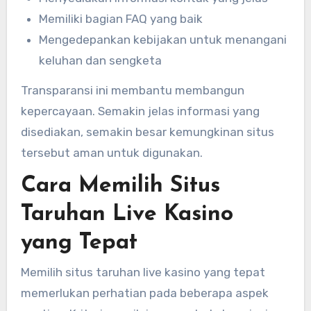
Memiliki bagian FAQ yang baik
Mengedepankan kebijakan untuk menangani
keluhan dan sengketa
Transparansi ini membantu membangun
kepercayaan. Semakin jelas informasi yang
disediakan, semakin besar kemungkinan situs
tersebut aman untuk digunakan.
Cara Memilih Situs
Taruhan Live Kasino
yang Tepat
Memilih situs taruhan live kasino yang tepat
memerlukan perhatian pada beberapa aspek