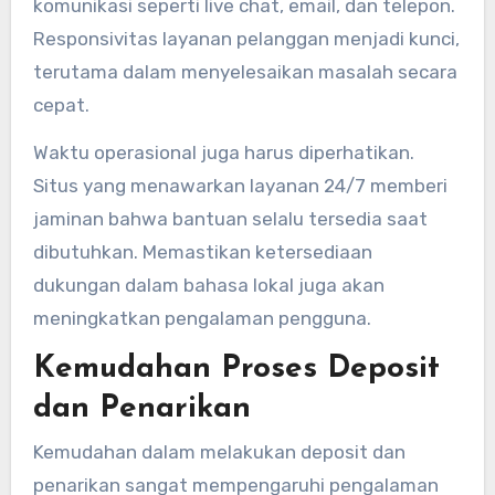
komunikasi seperti live chat, email, dan telepon.
Responsivitas layanan pelanggan menjadi kunci,
terutama dalam menyelesaikan masalah secara
cepat.
Waktu operasional juga harus diperhatikan.
Situs yang menawarkan layanan 24/7 memberi
jaminan bahwa bantuan selalu tersedia saat
dibutuhkan. Memastikan ketersediaan
dukungan dalam bahasa lokal juga akan
meningkatkan pengalaman pengguna.
Kemudahan Proses Deposit
dan Penarikan
Kemudahan dalam melakukan deposit dan
penarikan sangat mempengaruhi pengalaman