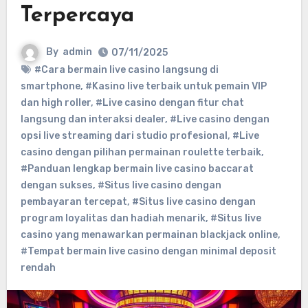
Terpercaya
By
admin
07/11/2025
#Cara bermain live casino langsung di
smartphone
,
#Kasino live terbaik untuk pemain VIP
dan high roller
,
#Live casino dengan fitur chat
langsung dan interaksi dealer
,
#Live casino dengan
opsi live streaming dari studio profesional
,
#Live
casino dengan pilihan permainan roulette terbaik
,
#Panduan lengkap bermain live casino baccarat
dengan sukses
,
#Situs live casino dengan
pembayaran tercepat
,
#Situs live casino dengan
program loyalitas dan hadiah menarik
,
#Situs live
casino yang menawarkan permainan blackjack online
,
#Tempat bermain live casino dengan minimal deposit
rendah