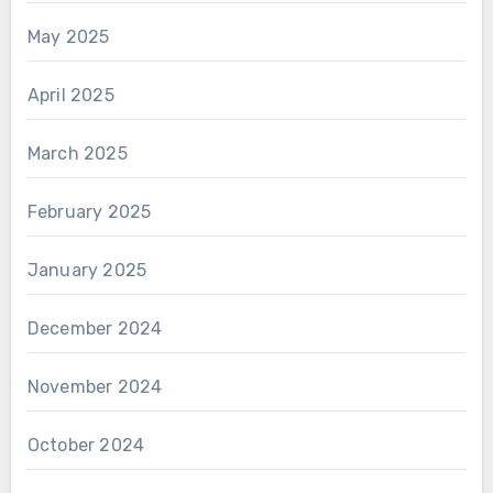
May 2025
April 2025
March 2025
February 2025
January 2025
December 2024
November 2024
October 2024