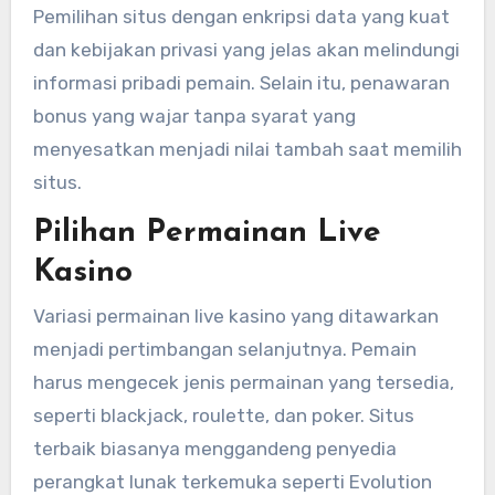
Pemilihan situs dengan enkripsi data yang kuat
dan kebijakan privasi yang jelas akan melindungi
informasi pribadi pemain. Selain itu, penawaran
bonus yang wajar tanpa syarat yang
menyesatkan menjadi nilai tambah saat memilih
situs.
Pilihan Permainan Live
Kasino
Variasi permainan live kasino yang ditawarkan
menjadi pertimbangan selanjutnya. Pemain
harus mengecek jenis permainan yang tersedia,
seperti blackjack, roulette, dan poker. Situs
terbaik biasanya menggandeng penyedia
perangkat lunak terkemuka seperti Evolution