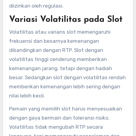
diizinkan oleh regulasi.
Variasi Volatilitas pada Slot
Volatilitas atau varians slot memengaruhi
frekuensi dan besarnya kemenangan
dibandingkan dengan RTP. Slot dengan
volatilitas tinggi cenderung memberikan
kemenangan jarang, tetapi dengan hadiah
besar. Sedangkan slot dengan volatilitas rendah
memberikan kemenangan lebih sering dengan
nilai lebih kecil.
Pemain yang memilih slot harus menyesuaikan
dengan gaya bermain dan toleransi risiko.
Volatilitas tidak mengubah RTP secara
langsung, tapi memengaruhi pengalaman dan