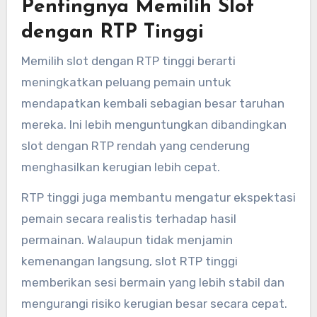
Pentingnya Memilih Slot
dengan RTP Tinggi
Memilih slot dengan RTP tinggi berarti
meningkatkan peluang pemain untuk
mendapatkan kembali sebagian besar taruhan
mereka. Ini lebih menguntungkan dibandingkan
slot dengan RTP rendah yang cenderung
menghasilkan kerugian lebih cepat.
RTP tinggi juga membantu mengatur ekspektasi
pemain secara realistis terhadap hasil
permainan. Walaupun tidak menjamin
kemenangan langsung, slot RTP tinggi
memberikan sesi bermain yang lebih stabil dan
mengurangi risiko kerugian besar secara cepat.