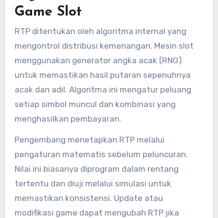
Game Slot
RTP ditentukan oleh algoritma internal yang
mengontrol distribusi kemenangan. Mesin slot
menggunakan generator angka acak (RNG)
untuk memastikan hasil putaran sepenuhnya
acak dan adil. Algoritma ini mengatur peluang
setiap simbol muncul dan kombinasi yang
menghasilkan pembayaran.
Pengembang menetapkan RTP melalui
pengaturan matematis sebelum peluncuran.
Nilai ini biasanya diprogram dalam rentang
tertentu dan diuji melalui simulasi untuk
memastikan konsistensi. Update atau
modifikasi game dapat mengubah RTP jika