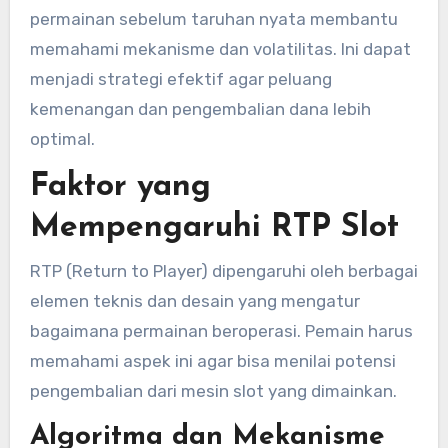
permainan sebelum taruhan nyata membantu
memahami mekanisme dan volatilitas. Ini dapat
menjadi strategi efektif agar peluang
kemenangan dan pengembalian dana lebih
optimal.
Faktor yang
Mempengaruhi RTP Slot
RTP (Return to Player) dipengaruhi oleh berbagai
elemen teknis dan desain yang mengatur
bagaimana permainan beroperasi. Pemain harus
memahami aspek ini agar bisa menilai potensi
pengembalian dari mesin slot yang dimainkan.
Algoritma dan Mekanisme