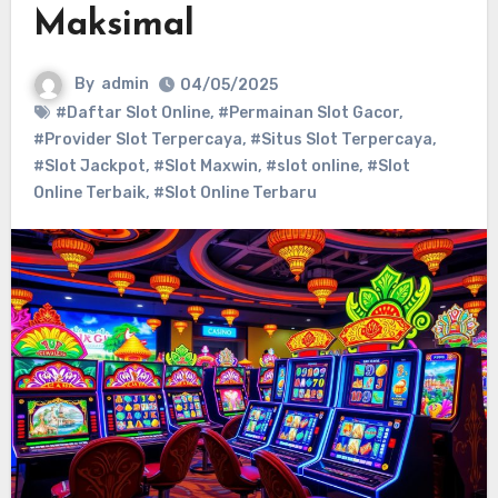
Maksimal
By
admin
04/05/2025
#Daftar Slot Online
,
#Permainan Slot Gacor
,
#Provider Slot Terpercaya
,
#Situs Slot Terpercaya
,
#Slot Jackpot
,
#Slot Maxwin
,
#slot online
,
#Slot
Online Terbaik
,
#Slot Online Terbaru