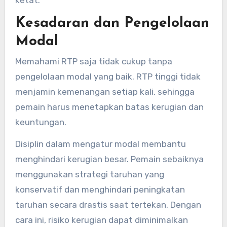
Kesadaran dan Pengelolaan
Modal
Memahami RTP saja tidak cukup tanpa
pengelolaan modal yang baik. RTP tinggi tidak
menjamin kemenangan setiap kali, sehingga
pemain harus menetapkan batas kerugian dan
keuntungan.
Disiplin dalam mengatur modal membantu
menghindari kerugian besar. Pemain sebaiknya
menggunakan strategi taruhan yang
konservatif dan menghindari peningkatan
taruhan secara drastis saat tertekan. Dengan
cara ini, risiko kerugian dapat diminimalkan