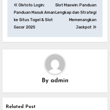
Olxtoto Login:
Slot Maxwin: Panduan
navigation
Panduan Masuk Aman
Lengkap dan Strategi
ke Situs Togel & Slot
Memenangkan
Gacor 2025
Jackpot
By
admin
Related Post