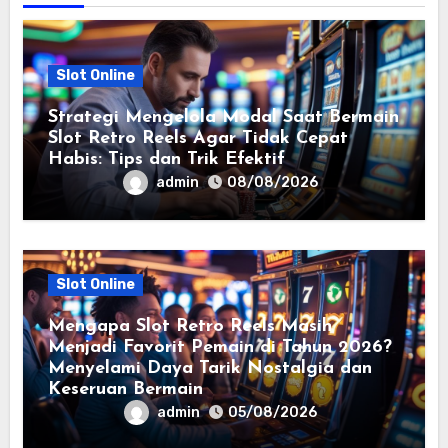
Slot Online
Strategi Mengelola Modal Saat Bermain
Slot Retro Reels Agar Tidak Cepat
Habis: Tips dan Trik Efektif
admin
08/08/2026
Slot Online
Mengapa Slot Retro Reels Masih
Menjadi Favorit Pemain di Tahun 2026?
Menyelami Daya Tarik Nostalgia dan
Keseruan Bermain
admin
05/08/2026