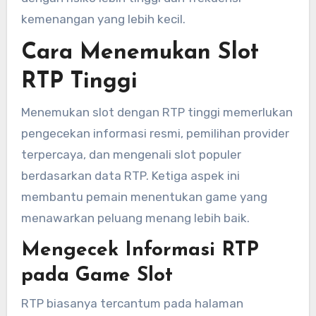
kemenangan yang lebih kecil.
Cara Menemukan Slot
RTP Tinggi
Menemukan slot dengan RTP tinggi memerlukan
pengecekan informasi resmi, pemilihan provider
terpercaya, dan mengenali slot populer
berdasarkan data RTP. Ketiga aspek ini
membantu pemain menentukan game yang
menawarkan peluang menang lebih baik.
Mengecek Informasi RTP
pada Game Slot
RTP biasanya tercantum pada halaman