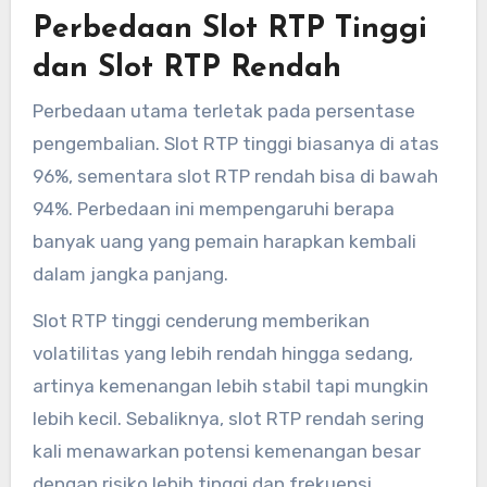
Perbedaan Slot RTP Tinggi
dan Slot RTP Rendah
Perbedaan utama terletak pada persentase
pengembalian. Slot RTP tinggi biasanya di atas
96%, sementara slot RTP rendah bisa di bawah
94%. Perbedaan ini mempengaruhi berapa
banyak uang yang pemain harapkan kembali
dalam jangka panjang.
Slot RTP tinggi cenderung memberikan
volatilitas yang lebih rendah hingga sedang,
artinya kemenangan lebih stabil tapi mungkin
lebih kecil. Sebaliknya, slot RTP rendah sering
kali menawarkan potensi kemenangan besar
dengan risiko lebih tinggi dan frekuensi