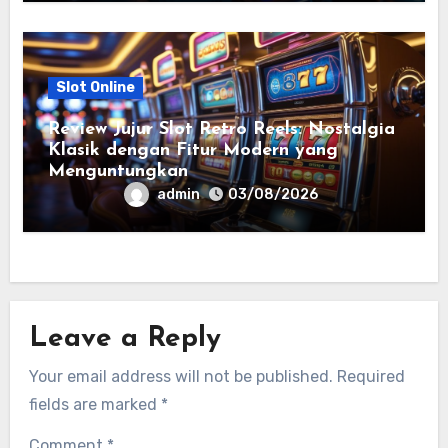
Slot Online
Review Jujur Slot Retro Reels: Nostalgia
Klasik dengan Fitur Modern yang
Menguntungkan
admin
03/08/2026
Leave a Reply
Your email address will not be published.
Required
fields are marked
*
Comment
*