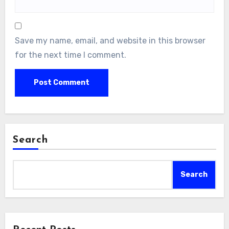
Save my name, email, and website in this browser
for the next time I comment.
Search
Search