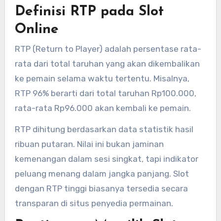
Definisi RTP pada Slot
Online
RTP (Return to Player) adalah persentase rata-
rata dari total taruhan yang akan dikembalikan
ke pemain selama waktu tertentu. Misalnya,
RTP 96% berarti dari total taruhan Rp100.000,
rata-rata Rp96.000 akan kembali ke pemain.
RTP dihitung berdasarkan data statistik hasil
ribuan putaran. Nilai ini bukan jaminan
kemenangan dalam sesi singkat, tapi indikator
peluang menang dalam jangka panjang. Slot
dengan RTP tinggi biasanya tersedia secara
transparan di situs penyedia permainan.